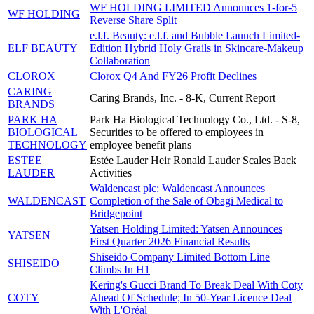
WF HOLDING LIMITED Announces 1-for-5
WF HOLDING
Reverse Share Split
e.l.f. Beauty: e.l.f. and Bubble Launch Limited-
ELF BEAUTY
Edition Hybrid Holy Grails in Skincare-Makeup
Collaboration
CLOROX
Clorox Q4 And FY26 Profit Declines
CARING
Caring Brands, Inc. - 8-K, Current Report
BRANDS
PARK HA
Park Ha Biological Technology Co., Ltd. - S-8,
BIOLOGICAL
Securities to be offered to employees in
TECHNOLOGY
employee benefit plans
ESTEE
Estée Lauder Heir Ronald Lauder Scales Back
LAUDER
Activities
Waldencast plc: Waldencast Announces
WALDENCAST
Completion of the Sale of Obagi Medical to
Bridgepoint
Yatsen Holding Limited: Yatsen Announces
YATSEN
First Quarter 2026 Financial Results
Shiseido Company Limited Bottom Line
SHISEIDO
Climbs In H1
Kering's Gucci Brand To Break Deal With Coty
COTY
Ahead Of Schedule; In 50-Year Licence Deal
With L'Oréal