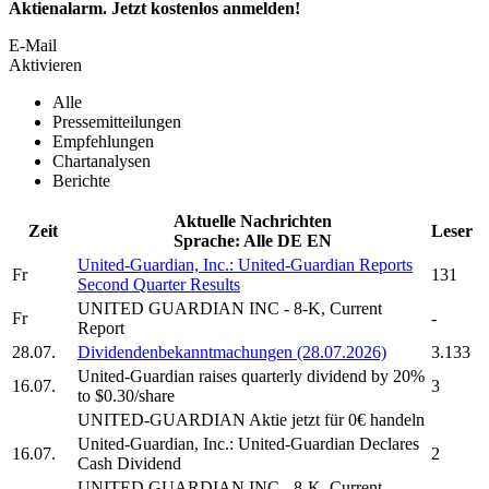
Aktienalarm. Jetzt kostenlos anmelden!
E-Mail
Aktivieren
Alle
Pressemitteilungen
Empfehlungen
Chartanalysen
Berichte
Aktuelle Nachrichten
Zeit
Leser
Sprache:
Alle
DE
EN
United-Guardian, Inc.
:
United-Guardian
Reports
Fr
131
Second Quarter Results
UNITED GUARDIAN INC
- 8-K, Current
Fr
-
Report
28.07.
Dividendenbekanntmachungen (28.07.2026)
3.133
United-Guardian
raises quarterly dividend by 20%
16.07.
3
to $0.30/share
UNITED-GUARDIAN
Aktie jetzt für 0€ handeln
United-Guardian, Inc.
:
United-Guardian
Declares
16.07.
2
Cash Dividend
UNITED GUARDIAN INC
- 8-K, Current