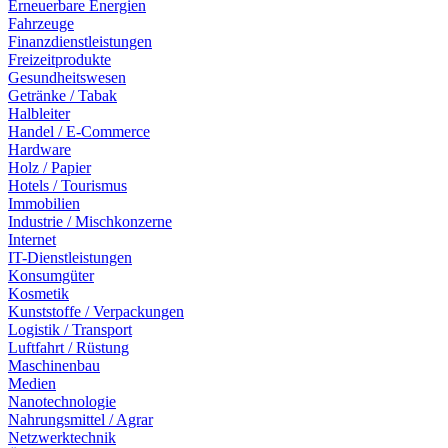
Erneuerbare Energien
Fahrzeuge
Finanzdienstleistungen
Freizeitprodukte
Gesundheitswesen
Getränke / Tabak
Halbleiter
Handel / E-Commerce
Hardware
Holz / Papier
Hotels / Tourismus
Immobilien
Industrie / Mischkonzerne
Internet
IT-Dienstleistungen
Konsumgüter
Kosmetik
Kunststoffe / Verpackungen
Logistik / Transport
Luftfahrt / Rüstung
Maschinenbau
Medien
Nanotechnologie
Nahrungsmittel / Agrar
Netzwerktechnik