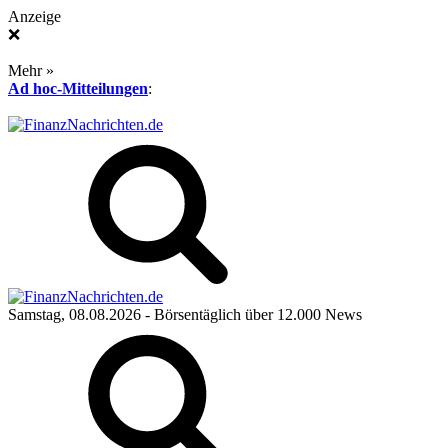
Anzeige
❌
Mehr »
Ad hoc-Mitteilungen
:
Samstag, 08.08.2026
- Börsentäglich über 12.000 News