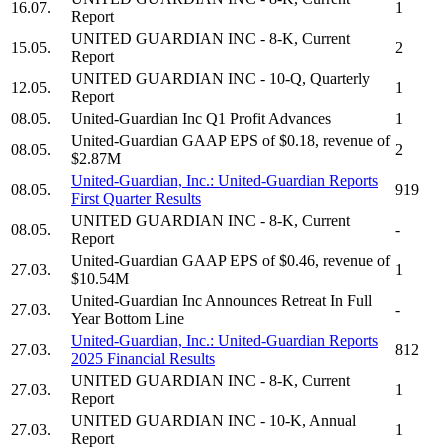
16.07.
1
Report
UNITED GUARDIAN INC
- 8-K, Current
15.05.
2
Report
UNITED GUARDIAN INC
- 10-Q, Quarterly
12.05.
1
Report
08.05.
United-Guardian Inc
Q1 Profit Advances
1
United-Guardian
GAAP EPS of $0.18, revenue of
08.05.
2
$2.87M
United-Guardian, Inc.
:
United-Guardian
Reports
08.05.
919
First Quarter Results
UNITED GUARDIAN INC
- 8-K, Current
08.05.
-
Report
United-Guardian
GAAP EPS of $0.46, revenue of
27.03.
1
$10.54M
United-Guardian Inc
Announces Retreat In Full
27.03.
-
Year Bottom Line
United-Guardian, Inc.
:
United-Guardian
Reports
27.03.
812
2025 Financial Results
UNITED GUARDIAN INC
- 8-K, Current
27.03.
1
Report
UNITED GUARDIAN INC
- 10-K, Annual
27.03.
1
Report