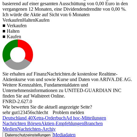
basierend auf einer gesamten Ausschüttung von
0,00
Euro in den
vergangenen 12 Monaten, eine Dividendendrendite von
0,00 %
.
Ich würde die Aktie auf Sicht von 6 Monaten
Verkaufen
Halten
Kaufen
■ Verkaufen
■ Halten
■ Kaufen
Sie erhalten auf FinanzNachrichten.de kostenlose Realtime-
Aktienkurse von
und
sowie Kurse und Daten von
ARIVA.DE AG
.
Weitere Kennzahlen, Fundamentaldaten und
Unternehmensinformationen zu UNITED-GUARDIAN INC
finden Sie auf
Wallstreet Online
.
FNRD-2.627.0
Wie bewerten Sie die aktuell angezeigte Seite?
sehr gut
1
2
3
4
5
6
schlecht
Problem melden
Deutschland 40
Xetra-Orderbuch
Ad hoc-Mitteilungen
Nachrichten Börsen
Aktien-Empfehlungen
Branchen
Medien
Nachrichten-Archiv
Mediadaten
Datenschutzeinstellungen