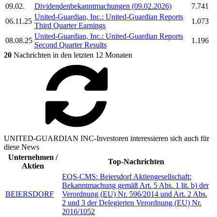
09.02.
Dividendenbekanntmachungen (09.02.2026)
7.741
United-Guardian, Inc.
:
United-Guardian
Reports
06.11.25
1.073
Third Quarter Earnings
United-Guardian, Inc.
:
United-Guardian
Reports
08.08.25
1.196
Second Quarter Results
20
Nachrichten in den letzten 12 Monaten
UNITED-GUARDIAN INC-Investoren interessieren sich auch für
diese News
Unternehmen /
Top-Nachrichten
Aktien
EQS-CMS: Beiersdorf Aktiengesellschaft:
Bekanntmachung gemäß Art. 5 Abs. 1 lit. b) der
BEIERSDORF
Verordnung (EU) Nr. 596/2014 und Art. 2 Abs.
2 und 3 der Delegierten Verordnung (EU) Nr.
2016/1052