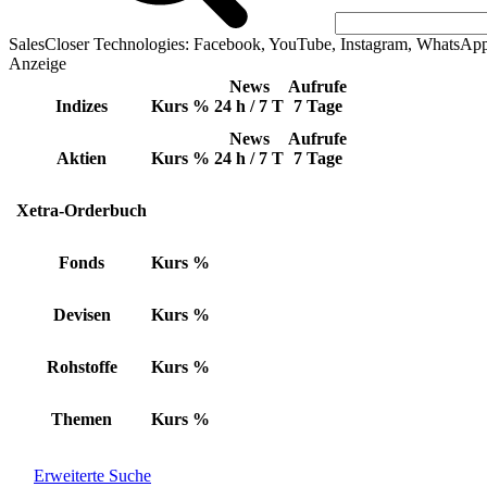
SalesCloser Technologies: Facebook, YouTube, Instagram, WhatsAp
Anzeige
News
Aufrufe
Indizes
Kurs
%
24 h / 7 T
7 Tage
News
Aufrufe
Aktien
Kurs
%
24 h / 7 T
7 Tage
Xetra-Orderbuch
Fonds
Kurs
%
Devisen
Kurs
%
Rohstoffe
Kurs
%
Themen
Kurs
%
Erweiterte Suche