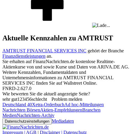
Aktuelle Kennzahlen zu AMTRUST
AMTRUST FINANCIAL SERVICES INC
gehört der Branche
Finanzdienstleistungen
an.
Sie erhalten auf FinanzNachrichten.de kostenlose Realtime-
Aktienkurse von
und
sowie Kurse und Daten von
ARIVA.DE AG
.
Weitere Kennzahlen, Fundamentaldaten und
Unternehmensinformationen zu AMTRUST FINANCIAL
SERVICES INC finden Sie auf
Wallstreet Online
.
FNRD-2.627.0
Wie bewerten Sie die aktuell angezeigte Seite?
sehr gut
1
2
3
4
5
6
schlecht
Problem melden
Deutschland 40
Xetra-Orderbuch
Ad hoc-Mitteilungen
Nachrichten Börsen
Aktien-Empfehlungen
Branchen
Medien
Nachrichten-Archiv
Mediadaten
Datenschutzeinstellungen
Impressum | AGB | Disclaimer | Datenschutz