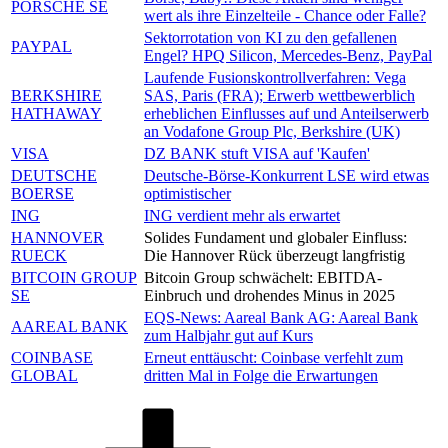
PORSCHE SE
wert als ihre Einzelteile - Chance oder Falle?
Sektorrotation von KI zu den gefallenen
PAYPAL
Engel? HPQ Silicon, Mercedes-Benz, PayPal
Laufende Fusionskontrollverfahren: Vega
BERKSHIRE
SAS, Paris (FRA); Erwerb wettbewerblich
HATHAWAY
erheblichen Einflusses auf und Anteilserwerb
an Vodafone Group Plc, Berkshire (UK)
VISA
DZ BANK stuft VISA auf 'Kaufen'
DEUTSCHE
Deutsche-Börse-Konkurrent LSE wird etwas
BOERSE
optimistischer
ING
ING verdient mehr als erwartet
HANNOVER
Solides Fundament und globaler Einfluss:
RUECK
Die Hannover Rück überzeugt langfristig
BITCOIN GROUP
Bitcoin Group schwächelt: EBITDA-
SE
Einbruch und drohendes Minus in 2025
EQS-News: Aareal Bank AG: Aareal Bank
AAREAL BANK
zum Halbjahr gut auf Kurs
COINBASE
Erneut enttäuscht: Coinbase verfehlt zum
GLOBAL
dritten Mal in Folge die Erwartungen