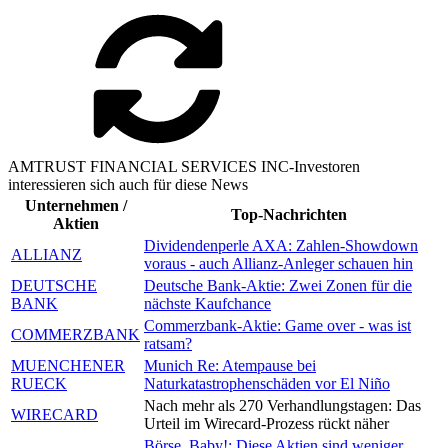
AMTRUST FINANCIAL SERVICES INC-Investoren
interessieren sich auch für diese News
Unternehmen /
Top-Nachrichten
Aktien
Dividendenperle AXA: Zahlen-Showdown
ALLIANZ
voraus - auch Allianz-Anleger schauen hin
DEUTSCHE
Deutsche Bank-Aktie: Zwei Zonen für die
BANK
nächste Kaufchance
Commerzbank-Aktie: Game over - was ist
COMMERZBANK
ratsam?
MUENCHENER
Munich Re: Atempause bei
RUECK
Naturkatastrophenschäden vor El Niño
Nach mehr als 270 Verhandlungstagen: Das
WIRECARD
Urteil im Wirecard-Prozess rückt näher
Börse, Baby!: Diese Aktien sind weniger