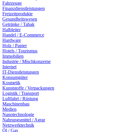
Fahrzeuge
Finanzdienstleistungen
Freizeitprodukte
Gesundheitswesen
Getränke / Tabak
Halbleiter
Handel / E-Commerce
Hardware
Holz / Papier
Hotels / Tourismus
Immobilien
Industrie / Mischkonzerne
Internet
IT-Dienstleistungen
Konsumgüter
Kosmetik
Kunststoffe / Verpackungen
Logistik / Transport
Luftfahrt / Rüstung
Maschinenbau
Medien
Nanotechnologie
Nahrungsmittel / Agrar
Netzwerktechnik
Öl / Gas