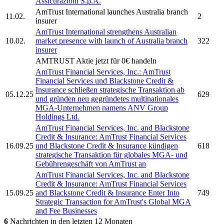
Assicurazioni S.p.A.
AmTrust
International launches Australia branch
11.02.
2
insurer
AmTrust
International strengthens Australian
10.02.
market presence with launch of Australia branch
322
insurer
AMTRUST
Aktie jetzt für 0€ handeln
AmTrust Financial Services, Inc.
:
AmTrust
Financial Services
und Blackstone Credit &
Insurance schließen strategische Transaktion ab
05.12.25
629
und gründen neu gegründetes multinationales
MGA-Unternehmen namens ANV Group
Holdings Ltd.
AmTrust Financial Services, Inc.
and Blackstone
Credit & Insurance:
AmTrust Financial Services
16.09.25
und Blackstone Credit & Insurance kündigen
618
strategische Transaktion für globales MGA- und
Gebührengeschäft von
AmTrust
an
AmTrust Financial Services, Inc.
and Blackstone
Credit & Insurance:
AmTrust Financial Services
15.09.25
and Blackstone Credit & Insurance Enter Into
749
Strategic Transaction for
AmTrust's
Global MGA
and Fee Businesses
6
Nachrichten in den letzten 12 Monaten