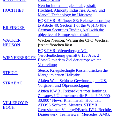
Neu im Index und gleich abgestraft:
HOCHTIEF
Hochtief, Almonty Industries, AT&S und
Marvell Technology im Härtetest
EQS-PVR: Bilfinger SE: Release according
to Article 40, Section 1 of the WpHG [the
BILFINGER
German Securities Trading Act] with the
objective of Europe-wide distribution
WACKER
Wacker Neuson: Warum der CFO-Wechsel
NEUSON
jetzt aufhorchen lässt
EQS-PVR: Wienerberger AG:
Veröffentlichung gemäß § 135 Abs. 2
WIENERBERGER
BörseG mit dem Ziel der europaweiten
Verbreitung
Steico: Kriegsbedingte Kosten drücken die
STEICO
Marge im ersten Halbjahr
Aktien Wien Schluss: Gewinne - gute US-
STRABAG
Vorgaben und Ölpreisrückgang
Aktien KW 31 Rekordkurs trotz Irankrieg,
Zinsangst? Übernehmen die Bullen? 26.000,
30.000? News. Rheinmetall. Hochtief.
VILLEROY &
ATOSS Software. Mutares. STEYR.
BOCH
Gerresheimer. Villeroy&Boch. IVU. Bechtle.
Drägerwerk. Teamviewer. Mercedes. AMG.