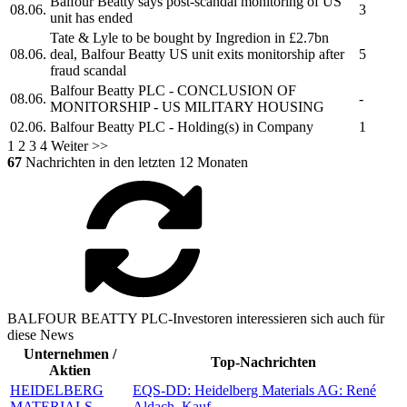
Balfour Beatty
says post-scandal monitoring of US
08.06.
3
unit has ended
Tate & Lyle to be bought by Ingredion in £2.7bn
08.06.
deal,
Balfour Beatty
US unit exits monitorship after
5
fraud scandal
Balfour Beatty PLC
- CONCLUSION OF
08.06.
-
MONITORSHIP - US MILITARY HOUSING
02.06.
Balfour Beatty PLC
- Holding(s) in Company
1
1
2
3
4
Weiter >>
67
Nachrichten in den letzten 12 Monaten
BALFOUR BEATTY PLC-Investoren interessieren sich auch für
diese News
Unternehmen /
Top-Nachrichten
Aktien
HEIDELBERG
EQS-DD: Heidelberg Materials AG: René
MATERIALS
Aldach, Kauf