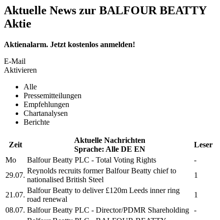
Aktuelle News zur BALFOUR BEATTY
Aktie
Aktienalarm. Jetzt kostenlos anmelden!
E-Mail
Aktivieren
Alle
Pressemitteilungen
Empfehlungen
Chartanalysen
Berichte
Aktuelle Nachrichten
Zeit
Leser
Sprache:
Alle
DE
EN
Mo
Balfour Beatty PLC
- Total Voting Rights
-
Reynolds recruits former
Balfour Beatty
chief to
29.07.
1
nationalised British Steel
Balfour Beatty
to deliver £120m Leeds inner ring
21.07.
1
road renewal
08.07.
Balfour Beatty PLC
- Director/PDMR Shareholding
-