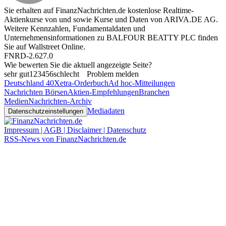
Sie erhalten auf FinanzNachrichten.de kostenlose Realtime-
Aktienkurse von
und
sowie Kurse und Daten von
ARIVA.DE AG
.
Weitere Kennzahlen, Fundamentaldaten und
Unternehmensinformationen zu BALFOUR BEATTY PLC finden
Sie auf
Wallstreet Online
.
FNRD-2.627.0
Wie bewerten Sie die aktuell angezeigte Seite?
sehr gut
1
2
3
4
5
6
schlecht
Problem melden
Deutschland 40
Xetra-Orderbuch
Ad hoc-Mitteilungen
Nachrichten Börsen
Aktien-Empfehlungen
Branchen
Medien
Nachrichten-Archiv
Mediadaten
Datenschutzeinstellungen
Impressum | AGB | Disclaimer | Datenschutz
RSS-News von FinanzNachrichten.de