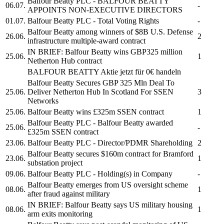
Balfour Beatty PLC
-
BALFOUR BEATTY
06.07.
-
APPOINTS NON-EXECUTIVE DIRECTORS
01.07.
Balfour Beatty PLC
- Total Voting Rights
-
Balfour Beatty
among winners of $8B U.S. Defense
26.06.
2
infrastructure multiple-award contract
IN BRIEF:
Balfour Beatty
wins GBP325 million
25.06.
1
Netherton Hub contract
BALFOUR BEATTY
Aktie jetzt für 0€ handeln
Balfour Beatty
Secures GBP 325 Mln Deal To
25.06.
Deliver Netherton Hub In Scotland For SSEN
3
Networks
25.06.
Balfour Beatty
wins £325m SSEN contract
1
Balfour Beatty PLC
-
Balfour Beatty
awarded
25.06.
-
£325m SSEN contract
23.06.
Balfour Beatty PLC
- Director/PDMR Shareholding
2
Balfour Beatty
secures $160m contract for Bramford
23.06.
1
substation project
09.06.
Balfour Beatty PLC
- Holding(s) in Company
-
Balfour Beatty
emerges from US oversight scheme
08.06.
1
after fraud against military
IN BRIEF:
Balfour Beatty
says US military housing
08.06.
1
arm exits monitoring