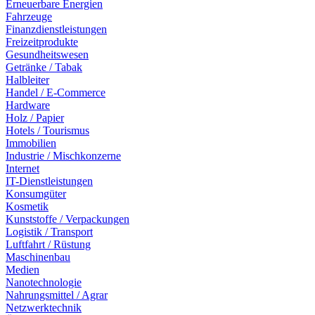
Erneuerbare Energien
Fahrzeuge
Finanzdienstleistungen
Freizeitprodukte
Gesundheitswesen
Getränke / Tabak
Halbleiter
Handel / E-Commerce
Hardware
Holz / Papier
Hotels / Tourismus
Immobilien
Industrie / Mischkonzerne
Internet
IT-Dienstleistungen
Konsumgüter
Kosmetik
Kunststoffe / Verpackungen
Logistik / Transport
Luftfahrt / Rüstung
Maschinenbau
Medien
Nanotechnologie
Nahrungsmittel / Agrar
Netzwerktechnik