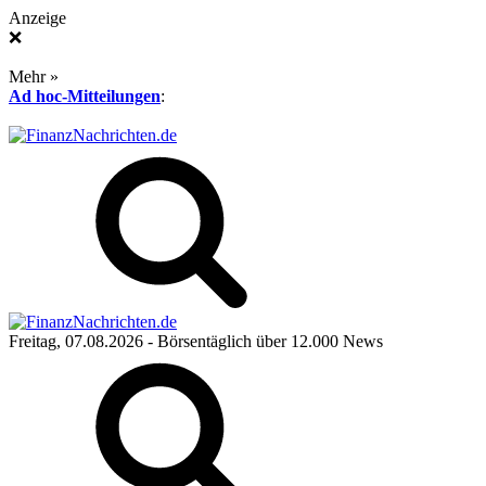
Anzeige
❌
Mehr »
Ad hoc-Mitteilungen
:
Freitag, 07.08.2026
- Börsentäglich über 12.000 News