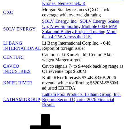
Krones. Nemetschek. R
Morgan Stanley resumes QXO stock
QXO
coverage with overweight rating
SOLV Energy, Inc.: SOLV Energy Scales
Up, Now Supporting Multiple 600+ MW
SOLV ENERGY
Solar and Battery Projects Totaling More
than 4 GW Across the U.S.
LI BANG
Li Bang International Corp Inc. - 6-K,
INTERNATIONAL
Report of foreign issuer
Cantor senkt Kursziel für Centuri Aktie
CENTURI
wegen Margensorgen
CAVCO
Cavco signals 7- to 9-week backlog range as
INDUSTRIES
Q1 revenue tops $600M
Knife River forecasts $3.4B-$3.6B 2026
KNIFE RIVER
revenue while reaffirming $520M-$560M
adjusted EBITDA
Latham Pool Products: Latham Group, Inc.
LATHAM GROUP
Reports Second Quarter 2026 Financial
Results