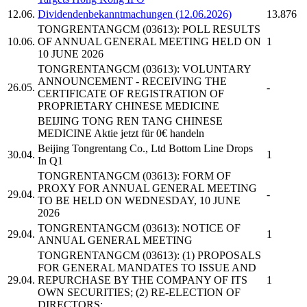
12.06.
Dividendenbekanntmachungen (12.06.2026)
13.876
TONGRENTANGCM
(03613): POLL RESULTS
10.06.
OF ANNUAL GENERAL MEETING HELD ON
1
10 JUNE 2026
TONGRENTANGCM
(03613): VOLUNTARY
ANNOUNCEMENT - RECEIVING THE
26.05.
-
CERTIFICATE OF REGISTRATION OF
PROPRIETARY CHINESE MEDICINE
BEIJING TONG REN TANG CHINESE
MEDICINE
Aktie jetzt für 0€ handeln
Beijing Tongrentang
Co., Ltd Bottom Line Drops
30.04.
1
In Q1
TONGRENTANGCM
(03613): FORM OF
PROXY FOR ANNUAL GENERAL MEETING
29.04.
-
TO BE HELD ON WEDNESDAY, 10 JUNE
2026
TONGRENTANGCM
(03613): NOTICE OF
29.04.
1
ANNUAL GENERAL MEETING
TONGRENTANGCM
(03613): (1) PROPOSALS
FOR GENERAL MANDATES TO ISSUE AND
29.04.
REPURCHASE BY THE COMPANY OF ITS
1
OWN SECURITIES; (2) RE-ELECTION OF
DIRECTORS; ...