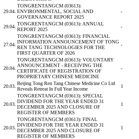
TONGRENTANGCM
(03613):
29.04.
ENVIRONMENTAL, SOCIAL AND
-
GOVERNANCE REPORT 2025
TONGRENTANGCM
(03613): ANNUAL
29.04.
-
REPORT 2025
TONGRENTANGCM
(03613): FINANCIAL
INFORMATION ANNOUNCEMENT OF TONG
27.04.
-
REN TANG TECHNOLOGIES FOR THE
FIRST QUARTER OF 2026
TONGRENTANGCM
(03613): VOLUNTARY
ANNOUNCEMENT - RECEIVING THE
20.04.
-
CERTIFICATE OF REGISTRATION OF
PROPRIETARY CHINESE MEDICINE
Beijing Tong Ren Tang Chinese Medicine Co Ltd
20.03.
1
Reveals Retreat In Full Year Income
TONGRENTANGCM
(03613): SPECIAL
DIVIDEND FOR THE YEAR ENDED 31
20.03.
1
DECEMBER 2025 AND CLOSURE OF
REGISTER OF MEMBERS
TONGRENTANGCM
(03613): FINAL
DIVIDEND FOR THE YEAR ENDED 31
20.03.
1
DECEMBER 2025 AND CLOSURE OF
REGISTER OF MEMBERS