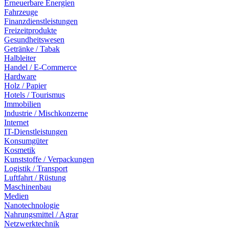
Erneuerbare Energien
Fahrzeuge
Finanzdienstleistungen
Freizeitprodukte
Gesundheitswesen
Getränke / Tabak
Halbleiter
Handel / E-Commerce
Hardware
Holz / Papier
Hotels / Tourismus
Immobilien
Industrie / Mischkonzerne
Internet
IT-Dienstleistungen
Konsumgüter
Kosmetik
Kunststoffe / Verpackungen
Logistik / Transport
Luftfahrt / Rüstung
Maschinenbau
Medien
Nanotechnologie
Nahrungsmittel / Agrar
Netzwerktechnik