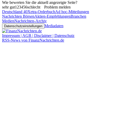
Wie bewerten Sie die aktuell angezeigte Seite?
sehr gut
1
2
3
4
5
6
schlecht
Problem melden
Deutschland 40
Xetra-Orderbuch
Ad hoc-Mitteilungen
Nachrichten Börsen
Aktien-Empfehlungen
Branchen
Medien
Nachrichten-Archiv
Mediadaten
Datenschutzeinstellungen
Impressum | AGB | Disclaimer | Datenschutz
RSS-News von FinanzNachrichten.de