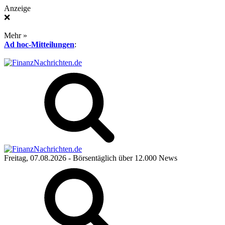
Anzeige
❌
Mehr »
Ad hoc-Mitteilungen
:
Freitag, 07.08.2026
- Börsentäglich über 12.000 News