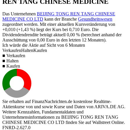
REN TANG CHINESE MEDICINE
Das Unternehmen
BEIJING TONG REN TANG CHINESE
MEDICINE CO LTD
kann der Branche
Gesundheitswesen
zugeordnet werden. Mit einer aktuellen Kursveränderung von
+0,010
(
+1,43 %
) liegt der Kurs bei
0,710
Euro. Die
Dividendendrendite beträgt aktuell
0,00 %
(berechnet anhand der
Ausschüttung von
0,00
Euro in den letzten 12 Monaten).
Ich würde die Aktie auf Sicht von 6 Monaten
Verkaufen
Halten
Kaufen
■ Verkaufen
■ Halten
■ Kaufen
Sie erhalten auf FinanzNachrichten.de kostenlose Realtime-
Aktienkurse von
und
sowie Kurse und Daten von
ARIVA.DE AG
.
Weitere Kennzahlen, Fundamentaldaten und
Unternehmensinformationen zu BEIJING TONG REN TANG
CHINESE MEDICINE CO LTD finden Sie auf
Wallstreet Online
.
FNRD-2.627.0