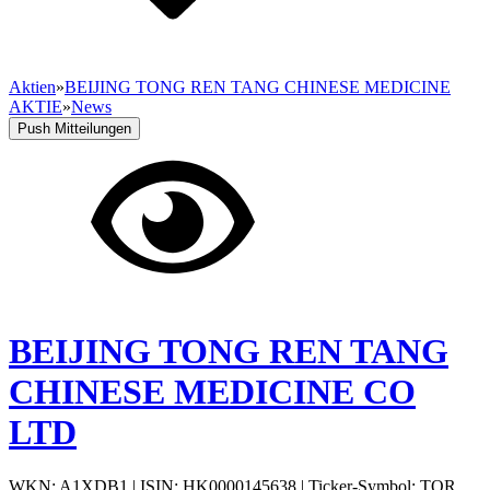
Aktien
»
BEIJING TONG REN TANG CHINESE MEDICINE
AKTIE
»
News
Push Mitteilungen
BEIJING TONG REN TANG
CHINESE MEDICINE CO
LTD
WKN: A1XDB1
|
ISIN: HK0000145638
|
Ticker-Symbol: TQR