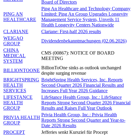
Board of Directors
Ping An Healthcare and Technology Company
PING AN
Limited: Ping An Group Upgrades Longevity
HEALTHCARE
Management Service System, Unveils 11
Health Longevity Centers Nationwide
CLARIANE
Clariane: First-half 2026 results
WEIGAO
Dividendenbekanntmachungen (02.06.2026)
GROUP
CHINA
CMS (00867): NOTICE OF BOARD
MEDICAL
MEETING
SYSTEM
BillionToOne sinks as outlook unchanged
BILLIONTOONE
despite surging revenue
BRIGHTSPRING
BrightSpring Health Services, Inc. Reports
HEALTH
Second Quarter 2026 Financial Results and
SERVICES
Increases Full Year 2026 Guidance
LIFESTANCE
LifeStance Health Group, Inc.: LifeStance
HEALTH
Reports Strong Second Quarter 2026 Financial
GROUP
Results and Raises Full Year Outlook
Privia Health Group, Inc.: Privia Health
PRIVIA HEALTH
Reports Strong Second Quarter and Year-to-
GROUP
Date 2026 Results
PROCEPT
Jefferies senkt Kursziel für Procept