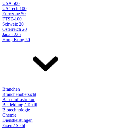
USA 500
US Tech 100
Eurozone 50
FTSE-100
Schweiz 20
Österreich 20
Japan 225
Hong Kong 50
Branchen
Branchenübersicht
Bau / Infrastrukur
Bekleidung / Textil
Biotechnologie
Chemie
Dienstleistungen
Eisen / Stahl