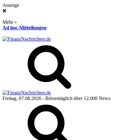
Anzeige
❌
Mehr »
Ad hoc-Mitteilungen
:
Freitag, 07.08.2026
- Börsentäglich über 12.000 News