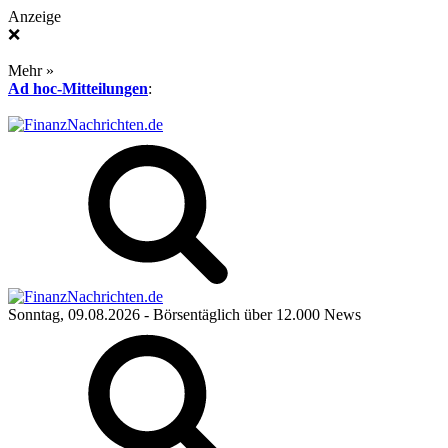
Anzeige
❌
Mehr »
Ad hoc-Mitteilungen
:
Sonntag, 09.08.2026
- Börsentäglich über 12.000 News