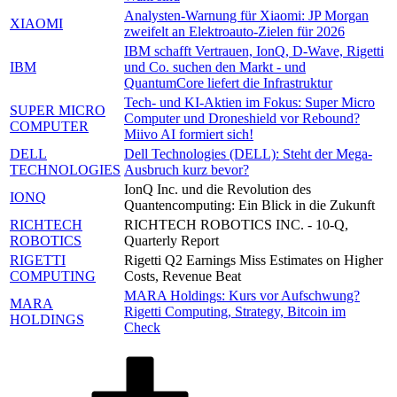
Analysten-Warnung für Xiaomi: JP Morgan
XIAOMI
zweifelt an Elektroauto-Zielen für 2026
IBM schafft Vertrauen, IonQ, D-Wave, Rigetti
IBM
und Co. suchen den Markt - und
QuantumCore liefert die Infrastruktur
Tech- und KI-Aktien im Fokus: Super Micro
SUPER MICRO
Computer und Droneshield vor Rebound?
COMPUTER
Miivo AI formiert sich!
DELL
Dell Technologies (DELL): Steht der Mega-
TECHNOLOGIES
Ausbruch kurz bevor?
IonQ Inc. und die Revolution des
IONQ
Quantencomputing: Ein Blick in die Zukunft
RICHTECH
RICHTECH ROBOTICS INC. - 10-Q,
ROBOTICS
Quarterly Report
RIGETTI
Rigetti Q2 Earnings Miss Estimates on Higher
COMPUTING
Costs, Revenue Beat
MARA Holdings: Kurs vor Aufschwung?
MARA
Rigetti Computing, Strategy, Bitcoin im
HOLDINGS
Check