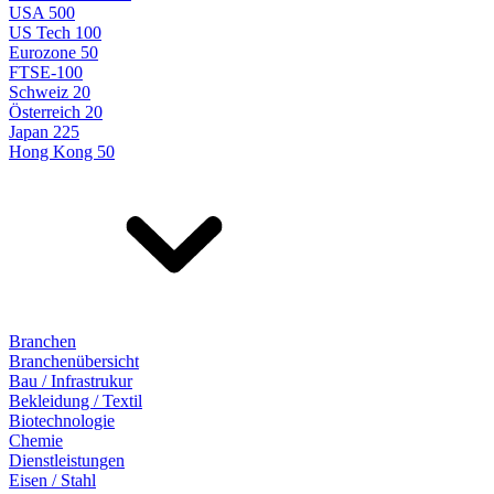
USA 500
US Tech 100
Eurozone 50
FTSE-100
Schweiz 20
Österreich 20
Japan 225
Hong Kong 50
Branchen
Branchenübersicht
Bau / Infrastrukur
Bekleidung / Textil
Biotechnologie
Chemie
Dienstleistungen
Eisen / Stahl