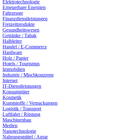
Elektrotechnologie
Erneuerbare Energien
Fahrzeuge
Finanzdienstleistungen
Freizeitprodukte
Gesundheitswesen
Getränke / Tabak
Halbleiter
Handel / E-Commerce
Hardware
Holz / Papier
Hotels / Tourismus
Immobilien
Industrie / Mischkonzerne
Internet
IT-Dienstleistungen
Konsumgüter
Kosmetik
Kunststoffe / Verpackungen
Logistik / Transport
Luftfahrt / Rüstung
Maschinenbau
Medien
Nanotechnologie
Nahrungsmittel / Agrar