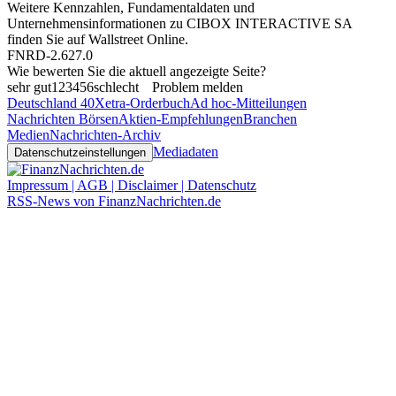
Weitere Kennzahlen, Fundamentaldaten und
Unternehmensinformationen zu CIBOX INTERACTIVE SA
finden Sie auf
Wallstreet Online
.
FNRD-2.627.0
Wie bewerten Sie die aktuell angezeigte Seite?
sehr gut
1
2
3
4
5
6
schlecht
Problem melden
Deutschland 40
Xetra-Orderbuch
Ad hoc-Mitteilungen
Nachrichten Börsen
Aktien-Empfehlungen
Branchen
Medien
Nachrichten-Archiv
Mediadaten
Datenschutzeinstellungen
Impressum | AGB | Disclaimer | Datenschutz
RSS-News von FinanzNachrichten.de