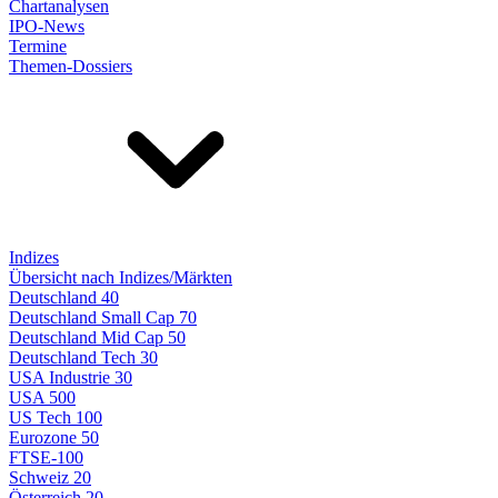
Chartanalysen
IPO-News
Termine
Themen-Dossiers
Indizes
Übersicht nach Indizes/Märkten
Deutschland 40
Deutschland Small Cap 70
Deutschland Mid Cap 50
Deutschland Tech 30
USA Industrie 30
USA 500
US Tech 100
Eurozone 50
FTSE-100
Schweiz 20
Österreich 20