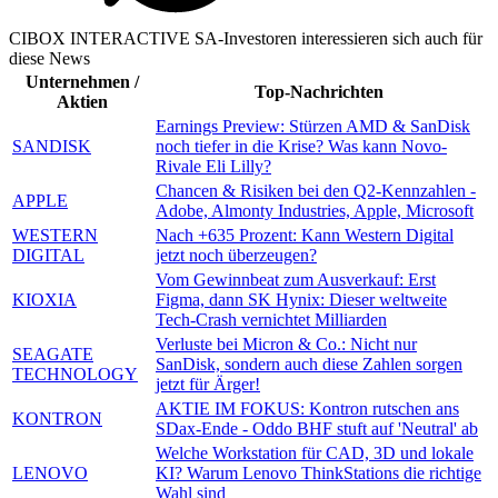
CIBOX INTERACTIVE SA-Investoren interessieren sich auch für
diese News
Unternehmen /
Top-Nachrichten
Aktien
Earnings Preview: Stürzen AMD & SanDisk
SANDISK
noch tiefer in die Krise? Was kann Novo-
Rivale Eli Lilly?
Chancen & Risiken bei den Q2-Kennzahlen -
APPLE
Adobe, Almonty Industries, Apple, Microsoft
WESTERN
Nach +635 Prozent: Kann Western Digital
DIGITAL
jetzt noch überzeugen?
Vom Gewinnbeat zum Ausverkauf: Erst
KIOXIA
Figma, dann SK Hynix: Dieser weltweite
Tech-Crash vernichtet Milliarden
Verluste bei Micron & Co.: Nicht nur
SEAGATE
SanDisk, sondern auch diese Zahlen sorgen
TECHNOLOGY
jetzt für Ärger!
AKTIE IM FOKUS: Kontron rutschen ans
KONTRON
SDax-Ende - Oddo BHF stuft auf 'Neutral' ab
Welche Workstation für CAD, 3D und lokale
LENOVO
KI? Warum Lenovo ThinkStations die richtige
Wahl sind