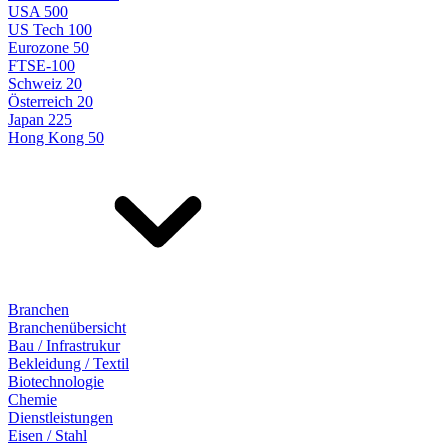
USA 500
US Tech 100
Eurozone 50
FTSE-100
Schweiz 20
Österreich 20
Japan 225
Hong Kong 50
Branchen
Branchenübersicht
Bau / Infrastrukur
Bekleidung / Textil
Biotechnologie
Chemie
Dienstleistungen
Eisen / Stahl