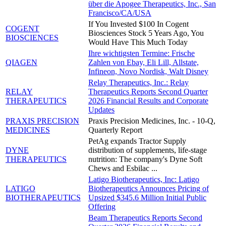
über die Apogee Therapeutics, Inc., San
Francisco/CA/USA
If You Invested $100 In Cogent
COGENT
Biosciences Stock 5 Years Ago, You
BIOSCIENCES
Would Have This Much Today
Ihre wichtigsten Termine: Frische
QIAGEN
Zahlen von Ebay, Eli Lill, Allstate,
Infineon, Novo Nordisk, Walt Disney
Relay Therapeutics, Inc.: Relay
RELAY
Therapeutics Reports Second Quarter
THERAPEUTICS
2026 Financial Results and Corporate
Updates
PRAXIS PRECISION
Praxis Precision Medicines, Inc. - 10-Q,
MEDICINES
Quarterly Report
PetAg expands Tractor Supply
DYNE
distribution of supplements, life-stage
THERAPEUTICS
nutrition: The company's Dyne Soft
Chews and Esbilac ...
Latigo Biotherapeutics, Inc: Latigo
LATIGO
Biotherapeutics Announces Pricing of
BIOTHERAPEUTICS
Upsized $345.6 Million Initial Public
Offering
Beam Therapeutics Reports Second