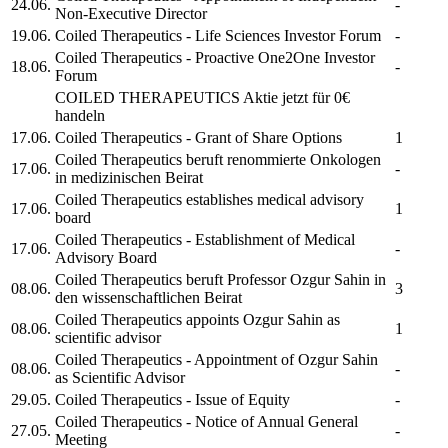
24.06.
-
Non-Executive Director
19.06.
Coiled Therapeutics
- Life Sciences Investor Forum
-
Coiled Therapeutics
- Proactive One2One Investor
18.06.
-
Forum
COILED THERAPEUTICS
Aktie jetzt für 0€
handeln
17.06.
Coiled Therapeutics
- Grant of Share Options
1
Coiled Therapeutics
beruft renommierte Onkologen
17.06.
-
in medizinischen Beirat
Coiled Therapeutics
establishes medical advisory
17.06.
1
board
Coiled Therapeutics
- Establishment of Medical
17.06.
-
Advisory Board
Coiled Therapeutics
beruft Professor Ozgur Sahin in
08.06.
3
den wissenschaftlichen Beirat
Coiled Therapeutics
appoints Ozgur Sahin as
08.06.
1
scientific advisor
Coiled Therapeutics
- Appointment of Ozgur Sahin
08.06.
-
as Scientific Advisor
29.05.
Coiled Therapeutics
- Issue of Equity
-
Coiled Therapeutics
- Notice of Annual General
27.05.
-
Meeting