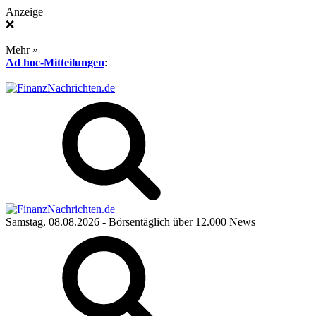
Anzeige
❌
Mehr »
Ad hoc-Mitteilungen
:
Samstag, 08.08.2026
- Börsentäglich über 12.000 News