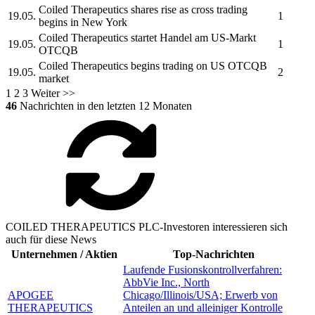
Coiled Therapeutics
shares rise as cross trading
19.05.
1
begins in New York
Coiled Therapeutics
startet Handel am US-Markt
19.05.
1
OTCQB
Coiled Therapeutics
begins trading on US OTCQB
19.05.
2
market
1
2
3
Weiter >>
46
Nachrichten in den letzten 12 Monaten
COILED THERAPEUTICS PLC-Investoren interessieren sich
auch für diese News
Unternehmen / Aktien
Top-Nachrichten
Laufende Fusionskontrollverfahren:
AbbVie Inc., North
APOGEE
Chicago/Illinois/USA; Erwerb von
THERAPEUTICS
Anteilen an und alleiniger Kontrolle