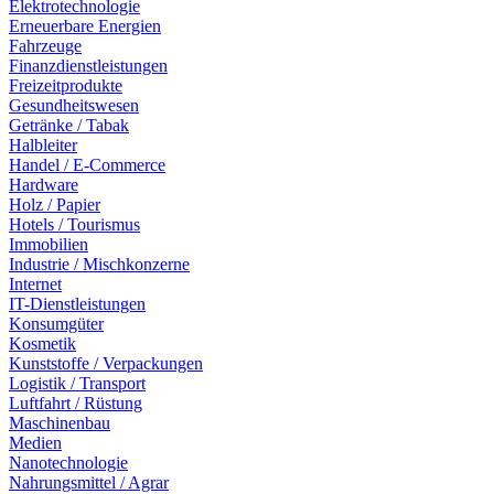
Elektrotechnologie
Erneuerbare Energien
Fahrzeuge
Finanzdienstleistungen
Freizeitprodukte
Gesundheitswesen
Getränke / Tabak
Halbleiter
Handel / E-Commerce
Hardware
Holz / Papier
Hotels / Tourismus
Immobilien
Industrie / Mischkonzerne
Internet
IT-Dienstleistungen
Konsumgüter
Kosmetik
Kunststoffe / Verpackungen
Logistik / Transport
Luftfahrt / Rüstung
Maschinenbau
Medien
Nanotechnologie
Nahrungsmittel / Agrar