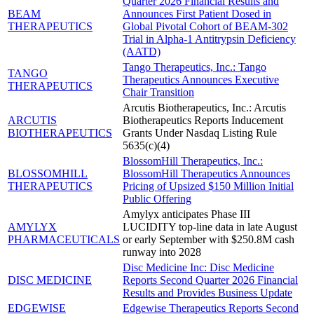
Quarter 2026 Financial Results and
BEAM
Announces First Patient Dosed in
THERAPEUTICS
Global Pivotal Cohort of BEAM-302
Trial in Alpha-1 Antitrypsin Deficiency
(AATD)
Tango Therapeutics, Inc.: Tango
TANGO
Therapeutics Announces Executive
THERAPEUTICS
Chair Transition
Arcutis Biotherapeutics, Inc.: Arcutis
ARCUTIS
Biotherapeutics Reports Inducement
BIOTHERAPEUTICS
Grants Under Nasdaq Listing Rule
5635(c)(4)
BlossomHill Therapeutics, Inc.:
BLOSSOMHILL
BlossomHill Therapeutics Announces
THERAPEUTICS
Pricing of Upsized $150 Million Initial
Public Offering
Amylyx anticipates Phase III
AMYLYX
LUCIDITY top-line data in late August
PHARMACEUTICALS
or early September with $250.8M cash
runway into 2028
Disc Medicine Inc: Disc Medicine
DISC MEDICINE
Reports Second Quarter 2026 Financial
Results and Provides Business Update
EDGEWISE
Edgewise Therapeutics Reports Second