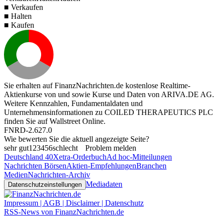
■ Verkaufen
■ Halten
■ Kaufen
Sie erhalten auf FinanzNachrichten.de kostenlose Realtime-
Aktienkurse von
und
sowie Kurse und Daten von
ARIVA.DE AG
.
Weitere Kennzahlen, Fundamentaldaten und
Unternehmensinformationen zu COILED THERAPEUTICS PLC
finden Sie auf
Wallstreet Online
.
FNRD-2.627.0
Wie bewerten Sie die aktuell angezeigte Seite?
sehr gut
1
2
3
4
5
6
schlecht
Problem melden
Deutschland 40
Xetra-Orderbuch
Ad hoc-Mitteilungen
Nachrichten Börsen
Aktien-Empfehlungen
Branchen
Medien
Nachrichten-Archiv
Mediadaten
Datenschutzeinstellungen
Impressum | AGB | Disclaimer | Datenschutz
RSS-News von FinanzNachrichten.de