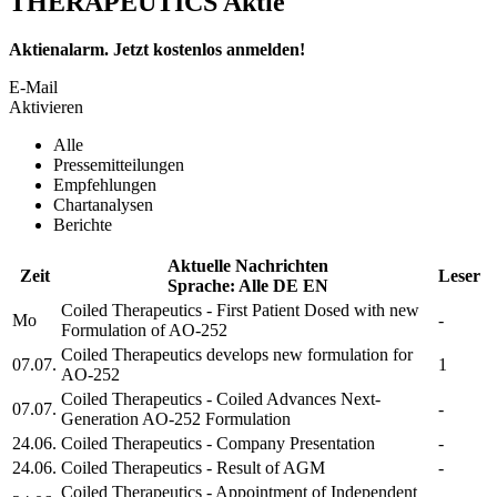
THERAPEUTICS Aktie
Aktienalarm. Jetzt kostenlos anmelden!
E-Mail
Aktivieren
Alle
Pressemitteilungen
Empfehlungen
Chartanalysen
Berichte
Aktuelle Nachrichten
Zeit
Leser
Sprache:
Alle
DE
EN
Coiled Therapeutics
- First Patient Dosed with new
Mo
-
Formulation of AO-252
Coiled Therapeutics
develops new formulation for
07.07.
1
AO-252
Coiled Therapeutics
- Coiled Advances Next-
07.07.
-
Generation AO-252 Formulation
24.06.
Coiled Therapeutics
- Company Presentation
-
24.06.
Coiled Therapeutics
- Result of AGM
-
Coiled Therapeutics
- Appointment of Independent