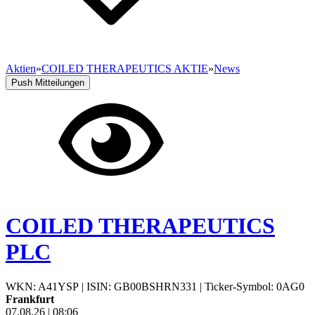
Aktien
»
COILED THERAPEUTICS AKTIE
»
News
Push Mitteilungen
COILED THERAPEUTICS
PLC
WKN: A41YSP
|
ISIN: GB00BSHRN331
|
Ticker-Symbol: 0AG0
Frankfurt
07.08.26
|
08:06