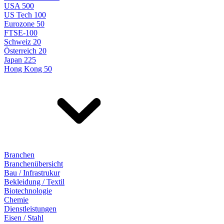
USA 500
US Tech 100
Eurozone 50
FTSE-100
Schweiz 20
Österreich 20
Japan 225
Hong Kong 50
Branchen
Branchenübersicht
Bau / Infrastrukur
Bekleidung / Textil
Biotechnologie
Chemie
Dienstleistungen
Eisen / Stahl