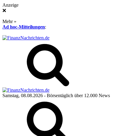
Anzeige
❌
Mehr »
Ad hoc-Mitteilungen
:
Samstag, 08.08.2026
- Börsentäglich über 12.000 News