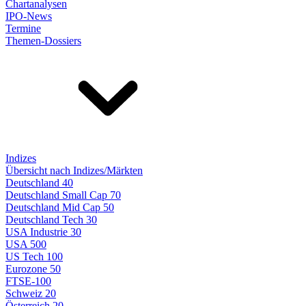
Chartanalysen
IPO-News
Termine
Themen-Dossiers
Indizes
Übersicht nach Indizes/Märkten
Deutschland 40
Deutschland Small Cap 70
Deutschland Mid Cap 50
Deutschland Tech 30
USA Industrie 30
USA 500
US Tech 100
Eurozone 50
FTSE-100
Schweiz 20
Österreich 20