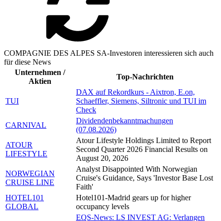
COMPAGNIE DES ALPES SA-Investoren interessieren sich auch
für diese News
Unternehmen /
Top-Nachrichten
Aktien
DAX auf Rekordkurs - Aixtron, E.on,
TUI
Schaeffler, Siemens, Siltronic und TUI im
Check
Dividendenbekanntmachungen
CARNIVAL
(07.08.2026)
Atour Lifestyle Holdings Limited to Report
ATOUR
Second Quarter 2026 Financial Results on
LIFESTYLE
August 20, 2026
Analyst Disappointed With Norwegian
NORWEGIAN
Cruise's Guidance, Says 'Investor Base Lost
CRUISE LINE
Faith'
HOTEL101
Hotel101-Madrid gears up for higher
GLOBAL
occupancy levels
EQS-News: LS INVEST AG: Verlangen