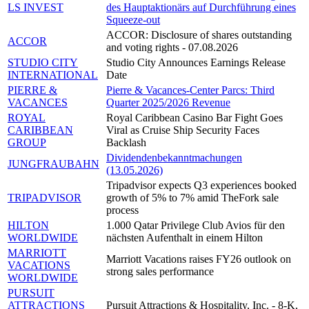
LS INVEST
des Hauptaktionärs auf Durchführung eines
Squeeze-out
ACCOR: Disclosure of shares outstanding
ACCOR
and voting rights - 07.08.2026
STUDIO CITY
Studio City Announces Earnings Release
INTERNATIONAL
Date
PIERRE &
Pierre & Vacances-Center Parcs: Third
VACANCES
Quarter 2025/2026 Revenue
ROYAL
Royal Caribbean Casino Bar Fight Goes
CARIBBEAN
Viral as Cruise Ship Security Faces
GROUP
Backlash
Dividendenbekanntmachungen
JUNGFRAUBAHN
(13.05.2026)
Tripadvisor expects Q3 experiences booked
TRIPADVISOR
growth of 5% to 7% amid TheFork sale
process
HILTON
1.000 Qatar Privilege Club Avios für den
WORLDWIDE
nächsten Aufenthalt in einem Hilton
MARRIOTT
Marriott Vacations raises FY26 outlook on
VACATIONS
strong sales performance
WORLDWIDE
PURSUIT
ATTRACTIONS
Pursuit Attractions & Hospitality, Inc. - 8-K,