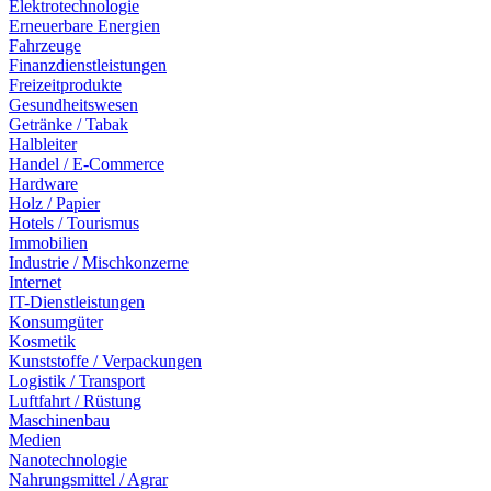
Elektrotechnologie
Erneuerbare Energien
Fahrzeuge
Finanzdienstleistungen
Freizeitprodukte
Gesundheitswesen
Getränke / Tabak
Halbleiter
Handel / E-Commerce
Hardware
Holz / Papier
Hotels / Tourismus
Immobilien
Industrie / Mischkonzerne
Internet
IT-Dienstleistungen
Konsumgüter
Kosmetik
Kunststoffe / Verpackungen
Logistik / Transport
Luftfahrt / Rüstung
Maschinenbau
Medien
Nanotechnologie
Nahrungsmittel / Agrar