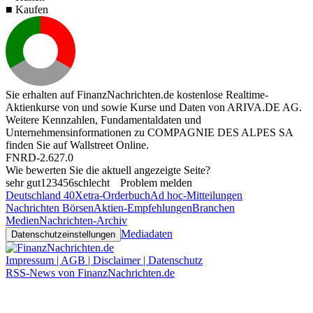
■ Kaufen
Sie erhalten auf FinanzNachrichten.de kostenlose Realtime-
Aktienkurse von
und
sowie Kurse und Daten von
ARIVA.DE AG
.
Weitere Kennzahlen, Fundamentaldaten und
Unternehmensinformationen zu COMPAGNIE DES ALPES SA
finden Sie auf
Wallstreet Online
.
FNRD-2.627.0
Wie bewerten Sie die aktuell angezeigte Seite?
sehr gut
1
2
3
4
5
6
schlecht
Problem melden
Deutschland 40
Xetra-Orderbuch
Ad hoc-Mitteilungen
Nachrichten Börsen
Aktien-Empfehlungen
Branchen
Medien
Nachrichten-Archiv
Mediadaten
Datenschutzeinstellungen
Impressum | AGB | Disclaimer | Datenschutz
RSS-News von FinanzNachrichten.de