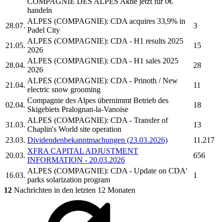
COMPAGNIE DES ALPES
Aktie jetzt für 0€
handeln
ALPES (COMPAGNIE):
CDA acquires 33,9% in
28.07.
3
Padel City
ALPES (COMPAGNIE):
CDA - H1 results 2025
21.05.
15
2026
ALPES (COMPAGNIE):
CDA - H1 sales 2025
28.04.
28
2026
ALPES (COMPAGNIE):
CDA - Prinoth / New
21.04.
11
electric snow grooming
Compagnie des Alpes
übernimmt Betrieb des
02.04.
18
Skigebiets Pralognan-la-Vanoise
ALPES (COMPAGNIE):
CDA - Transfer of
31.03.
13
Chaplin's World site operation
23.03.
Dividendenbekanntmachungen (23.03.2026)
11.217
XFRA CAPITAL ADJUSTMENT
20.03.
656
INFORMATION - 20.03.2026
ALPES (COMPAGNIE):
CDA - Update on CDA'
16.03.
1
parks solarization program
12
Nachrichten in den letzten 12 Monaten