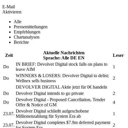
E-Mail
Aktivieren
Alle
Pressemitteilungen
Empfehlungen
Chartanalysen
Berichte
Aktuelle Nachrichten
Zeit
Leser
Sprache:
Alle
DE
EN
IN BRIEF:
Devolver Digital
stock falls on plans to
Do
1
leave AIM
WINNERS & LOSERS:
Devolver Digital
to delist;
Do
2
Wellnex sells business
DEVOLVER DIGITAL
Aktie jetzt für 0€ handeln
Do
Devolver Digital
intends to go private
2
Devolver Digital
- Proposed Cancellation, Tender
Do
4
Offer & Notice of GM
Devolver Digital
schließt aufgeschobene
23.07.
1
Millionenzahlung für System Era ab
Devolver Digital
completes $7.9m deferred payment
23.07.
2
for System Era