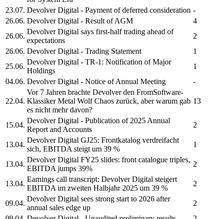
23.07.
Devolver Digital
- Payment of deferred consideration
-
26.06.
Devolver Digital
- Result of AGM
4
Devolver Digital
says first-half trading ahead of
26.06.
2
expectations
26.06.
Devolver Digital
- Trading Statement
1
Devolver Digital
- TR-1: Notification of Major
25.06.
1
Holdings
04.06.
Devolver Digital
- Notice of Annual Meeting
-
Vor 7 Jahren brachte
Devolver
den FromSoftware-
22.04.
Klassiker Metal Wolf Chaos zurück, aber warum gab
13
es nicht mehr davon?
Devolver Digital
- Publication of 2025 Annual
15.04.
2
Report and Accounts
Devolver Digital
GJ25: Frontkatalog verdreifacht
13.04.
1
sich, EBITDA steigt um 39 %
Devolver Digital
FY25 slides: front catalogue triples,
13.04.
2
EBITDA jumps 39%
Earnings call transcript:
Devolver Digital
steigert
13.04.
2
EBITDA im zweiten Halbjahr 2025 um 39 %
Devolver Digital
sees strong start to 2026 after
09.04.
2
annual sales edge up
09.04.
Devolver Digital
- Unaudited preliminary results
2