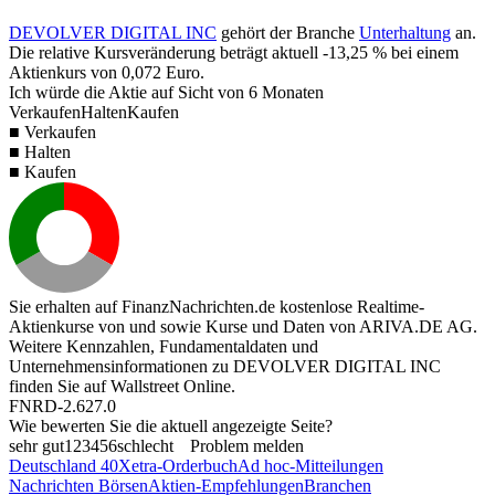
DEVOLVER DIGITAL INC
gehört der Branche
Unterhaltung
an.
Die relative Kursveränderung beträgt aktuell
-13,25 %
bei einem
Aktienkurs von
0,072
Euro.
Ich würde die Aktie auf Sicht von 6 Monaten
Verkaufen
Halten
Kaufen
■ Verkaufen
■ Halten
■ Kaufen
Sie erhalten auf FinanzNachrichten.de kostenlose Realtime-
Aktienkurse von
und
sowie Kurse und Daten von
ARIVA.DE AG
.
Weitere Kennzahlen, Fundamentaldaten und
Unternehmensinformationen zu DEVOLVER DIGITAL INC
finden Sie auf
Wallstreet Online
.
FNRD-2.627.0
Wie bewerten Sie die aktuell angezeigte Seite?
sehr gut
1
2
3
4
5
6
schlecht
Problem melden
Deutschland 40
Xetra-Orderbuch
Ad hoc-Mitteilungen
Nachrichten Börsen
Aktien-Empfehlungen
Branchen