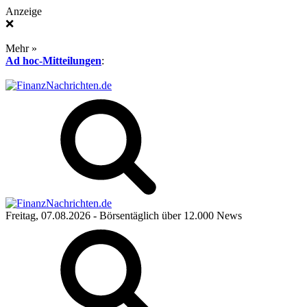
Anzeige
❌
Mehr »
Ad hoc-Mitteilungen
:
Freitag, 07.08.2026
- Börsentäglich über 12.000 News