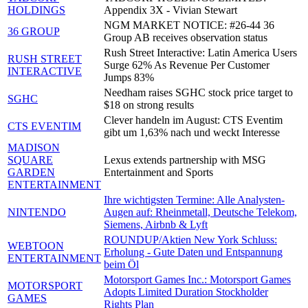
HOLDINGS
Appendix 3X - Vivian Stewart
NGM MARKET NOTICE: #26-44 36
36 GROUP
Group AB receives observation status
Rush Street Interactive: Latin America Users
RUSH STREET
Surge 62% As Revenue Per Customer
INTERACTIVE
Jumps 83%
Needham raises SGHC stock price target to
SGHC
$18 on strong results
Clever handeln im August: CTS Eventim
CTS EVENTIM
gibt um 1,63% nach und weckt Interesse
MADISON
SQUARE
Lexus extends partnership with MSG
GARDEN
Entertainment and Sports
ENTERTAINMENT
Ihre wichtigsten Termine: Alle Analysten-
NINTENDO
Augen auf: Rheinmetall, Deutsche Telekom,
Siemens, Airbnb & Lyft
ROUNDUP/Aktien New York Schluss:
WEBTOON
Erholung - Gute Daten und Entspannung
ENTERTAINMENT
beim Öl
Motorsport Games Inc.: Motorsport Games
MOTORSPORT
Adopts Limited Duration Stockholder
GAMES
Rights Plan