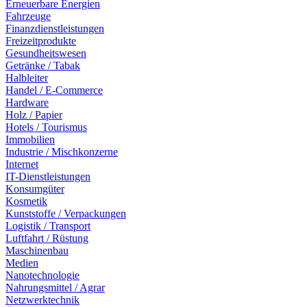
Erneuerbare Energien
Fahrzeuge
Finanzdienstleistungen
Freizeitprodukte
Gesundheitswesen
Getränke / Tabak
Halbleiter
Handel / E-Commerce
Hardware
Holz / Papier
Hotels / Tourismus
Immobilien
Industrie / Mischkonzerne
Internet
IT-Dienstleistungen
Konsumgüter
Kosmetik
Kunststoffe / Verpackungen
Logistik / Transport
Luftfahrt / Rüstung
Maschinenbau
Medien
Nanotechnologie
Nahrungsmittel / Agrar
Netzwerktechnik