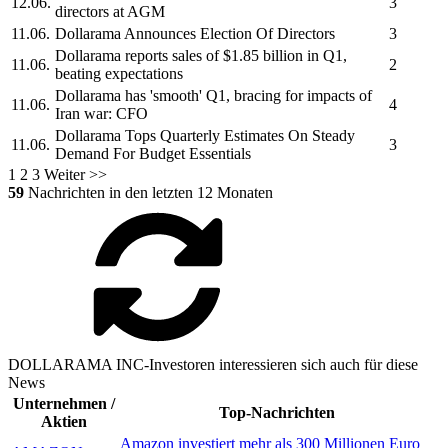
12.06.
3
directors at AGM
11.06.
Dollarama
Announces Election Of Directors
3
Dollarama
reports sales of $1.85 billion in Q1,
11.06.
2
beating expectations
Dollarama
has 'smooth' Q1, bracing for impacts of
11.06.
4
Iran war: CFO
Dollarama
Tops Quarterly Estimates On Steady
11.06.
3
Demand For Budget Essentials
1
2
3
Weiter >>
59
Nachrichten in den letzten 12 Monaten
DOLLARAMA INC-Investoren interessieren sich auch für diese
News
Unternehmen /
Top-Nachrichten
Aktien
Amazon investiert mehr als 300 Millionen Euro