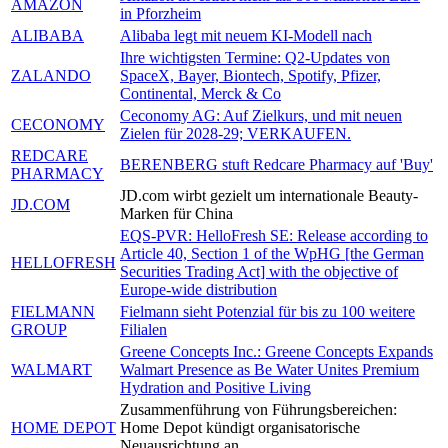
AMAZON
in Pforzheim
ALIBABA
Alibaba legt mit neuem KI-Modell nach
Ihre wichtigsten Termine: Q2-Updates von
ZALANDO
SpaceX, Bayer, Biontech, Spotify, Pfizer,
Continental, Merck & Co
Ceconomy AG: Auf Zielkurs, und mit neuen
CECONOMY
Zielen für 2028-29; VERKAUFEN.
REDCARE
BERENBERG stuft Redcare Pharmacy auf 'Buy'
PHARMACY
JD.com wirbt gezielt um internationale Beauty-
JD.COM
Marken für China
EQS-PVR: HelloFresh SE: Release according to
Article 40, Section 1 of the WpHG [the German
HELLOFRESH
Securities Trading Act] with the objective of
Europe-wide distribution
FIELMANN
Fielmann sieht Potenzial für bis zu 100 weitere
GROUP
Filialen
Greene Concepts Inc.: Greene Concepts Expands
WALMART
Walmart Presence as Be Water Unites Premium
Hydration and Positive Living
Zusammenführung von Führungsbereichen:
HOME DEPOT
Home Depot kündigt organisatorische
Neuausrichtung an