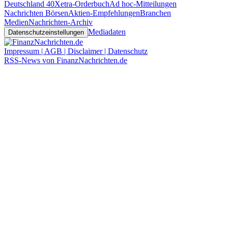
Deutschland 40
Xetra-Orderbuch
Ad hoc-Mitteilungen
Nachrichten Börsen
Aktien-Empfehlungen
Branchen
Medien
Nachrichten-Archiv
Mediadaten
Datenschutzeinstellungen
Impressum | AGB | Disclaimer | Datenschutz
RSS-News von FinanzNachrichten.de