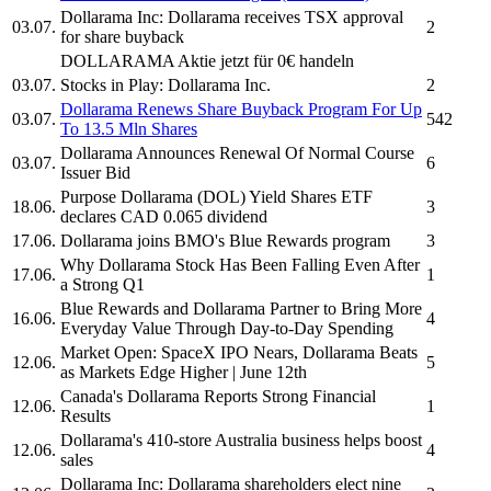
Dollarama Inc:
Dollarama
receives TSX approval
03.07.
2
for share buyback
DOLLARAMA
Aktie jetzt für 0€ handeln
03.07.
Stocks in Play:
Dollarama Inc.
2
Dollarama
Renews Share Buyback Program For Up
03.07.
542
To 13.5 Mln Shares
Dollarama
Announces Renewal Of Normal Course
03.07.
6
Issuer Bid
Purpose
Dollarama
(DOL) Yield Shares ETF
18.06.
3
declares CAD 0.065 dividend
17.06.
Dollarama
joins BMO's Blue Rewards program
3
Why
Dollarama
Stock Has Been Falling Even After
17.06.
1
a Strong Q1
Blue Rewards and
Dollarama
Partner to Bring More
16.06.
4
Everyday Value Through Day-to-Day Spending
Market Open: SpaceX IPO Nears,
Dollarama
Beats
12.06.
5
as Markets Edge Higher | June 12th
Canada's
Dollarama
Reports Strong Financial
12.06.
1
Results
Dollarama's
410-store Australia business helps boost
12.06.
4
sales
Dollarama Inc:
Dollarama
shareholders elect nine