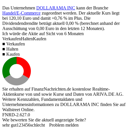
Das Unternehmen
DOLLARAMA INC
kann der Branche
Handel/E-Commerce
zugeordnet werden. Der aktuelle Kurs liegt
bei
120,10
Euro und damit
+0,76 %
im Plus. Die
Dividendendrendite beträgt aktuell
0,00 %
(berechnet anhand der
Ausschüttung von
0,00
Euro in den letzten 12 Monaten).
Ich würde die Aktie auf Sicht von 6 Monaten
Verkaufen
Halten
Kaufen
■ Verkaufen
■ Halten
■ Kaufen
Sie erhalten auf FinanzNachrichten.de kostenlose Realtime-
Aktienkurse von
und
sowie Kurse und Daten von
ARIVA.DE AG
.
Weitere Kennzahlen, Fundamentaldaten und
Unternehmensinformationen zu DOLLARAMA INC finden Sie auf
Wallstreet Online
.
FNRD-2.627.0
Wie bewerten Sie die aktuell angezeigte Seite?
sehr gut
1
2
3
4
5
6
schlecht
Problem melden