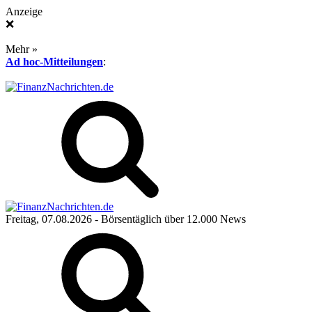
Anzeige
❌
Mehr »
Ad hoc-Mitteilungen
:
Freitag, 07.08.2026
- Börsentäglich über 12.000 News