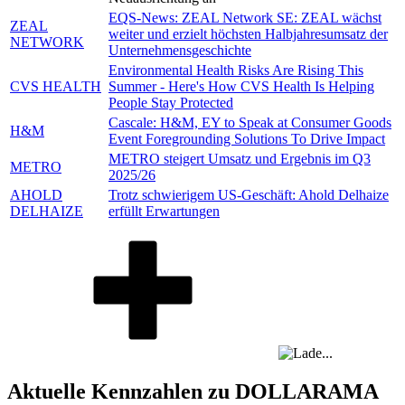
EQS-News: ZEAL Network SE: ZEAL wächst
ZEAL
weiter und erzielt höchsten Halbjahresumsatz der
NETWORK
Unternehmensgeschichte
Environmental Health Risks Are Rising This
CVS HEALTH
Summer - Here's How CVS Health Is Helping
People Stay Protected
Cascale: H&M, EY to Speak at Consumer Goods
H&M
Event Foregrounding Solutions To Drive Impact
METRO steigert Umsatz und Ergebnis im Q3
METRO
2025/26
AHOLD
Trotz schwierigem US-Geschäft: Ahold Delhaize
DELHAIZE
erfüllt Erwartungen
Aktuelle Kennzahlen zu DOLLARAMA