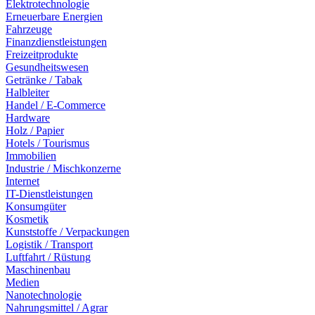
Elektrotechnologie
Erneuerbare Energien
Fahrzeuge
Finanzdienstleistungen
Freizeitprodukte
Gesundheitswesen
Getränke / Tabak
Halbleiter
Handel / E-Commerce
Hardware
Holz / Papier
Hotels / Tourismus
Immobilien
Industrie / Mischkonzerne
Internet
IT-Dienstleistungen
Konsumgüter
Kosmetik
Kunststoffe / Verpackungen
Logistik / Transport
Luftfahrt / Rüstung
Maschinenbau
Medien
Nanotechnologie
Nahrungsmittel / Agrar