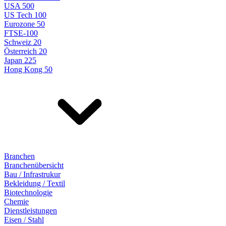
USA 500
US Tech 100
Eurozone 50
FTSE-100
Schweiz 20
Österreich 20
Japan 225
Hong Kong 50
Branchen
Branchenübersicht
Bau / Infrastrukur
Bekleidung / Textil
Biotechnologie
Chemie
Dienstleistungen
Eisen / Stahl