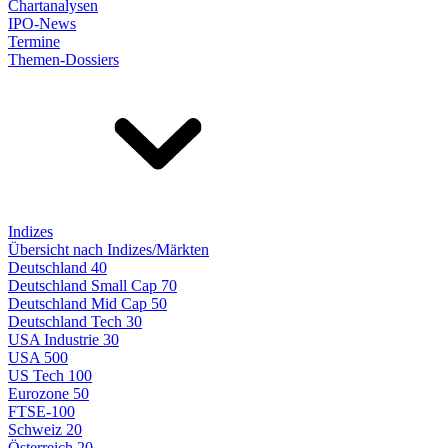
Chartanalysen
IPO-News
Termine
Themen-Dossiers
Indizes
Übersicht nach Indizes/Märkten
Deutschland 40
Deutschland Small Cap 70
Deutschland Mid Cap 50
Deutschland Tech 30
USA Industrie 30
USA 500
US Tech 100
Eurozone 50
FTSE-100
Schweiz 20
Österreich 20