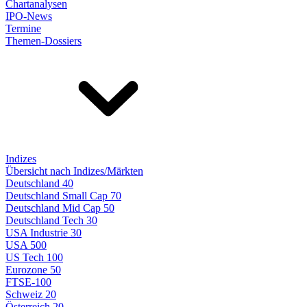
Chartanalysen
IPO-News
Termine
Themen-Dossiers
Indizes
Übersicht nach Indizes/Märkten
Deutschland 40
Deutschland Small Cap 70
Deutschland Mid Cap 50
Deutschland Tech 30
USA Industrie 30
USA 500
US Tech 100
Eurozone 50
FTSE-100
Schweiz 20
Österreich 20