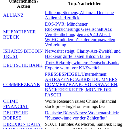
Unternehmen /
Top-Nachrichten
Aktien
Infineon, Siemens, Allianz - Deutsche
ALLIANZ
Aktien sind zurück
EQS-PVR: Münchener
Rückversicherungs-Gesellschaft AG:
MUENCHENER
Veröffentlichung gemäß § 40 Abs. 1
RUECK
WpHG mit dem Ziel der europaweiten
Verbreitung
ISHARES BITCOIN
Nervosität steigt: Clarity-Act-Zweifel und
TRUST
Hackerangriffe lassen Bitcoin fallen
Trotz Rekordgewinnen: Deutsche-Bank-
DEUTSCHE BANK
Experte warnt vor KI-Zweifeln
PRESSESPIEGEL/Unternehmen:
ASTRAZENECA/BRISTOL-MYERS,
COMMERZBANK
COMMERZBANK, VOLKSWAGEN,
BÄCKEREIKETTE, MONTE DEI
PASCHI
CHIME
Wolfe Research raises Chime Financial
FINANCIAL
stock price target on earnings beat
DEUTSCHE
Deutsche Börse-News: Wochenausblick:
BOERSE
"Kursgewinne vor der Zahlenflut"
DIREXION DAILY
SOXL Tumbles As Micron, SanDisk Drag