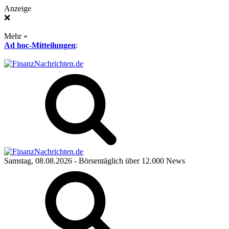
Anzeige
❌
Mehr »
Ad hoc-Mitteilungen
:
Samstag, 08.08.2026
- Börsentäglich über 12.000 News