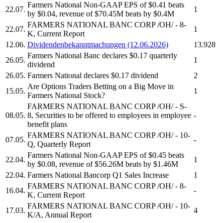
Farmers National
Non-GAAP EPS of $0.41 beats
22.07.
1
by $0.04, revenue of $70.45M beats by $0.4M
FARMERS NATIONAL BANC CORP
/OH/ - 8-
22.07.
1
K, Current Report
12.06.
Dividendenbekanntmachungen (12.06.2026)
13.928
Farmers National Banc
declares $0.17 quarterly
26.05.
1
dividend
26.05.
Farmers National
declares $0.17 dividend
2
Are Options Traders Betting on a Big Move in
15.05.
1
Farmers National
Stock?
FARMERS NATIONAL BANC CORP
/OH/ - S-
08.05.
8, Securities to be offered to employees in employee
-
benefit plans
FARMERS NATIONAL BANC CORP
/OH/ - 10-
07.05.
-
Q, Quarterly Report
Farmers National
Non-GAAP EPS of $0.45 beats
22.04.
1
by $0.08, revenue of $56.26M beats by $1.46M
22.04.
Farmers National Bancorp
Q1 Sales Increase
1
FARMERS NATIONAL BANC CORP
/OH/ - 8-
16.04.
-
K, Current Report
FARMERS NATIONAL BANC CORP
/OH/ - 10-
17.03.
4
K/A, Annual Report