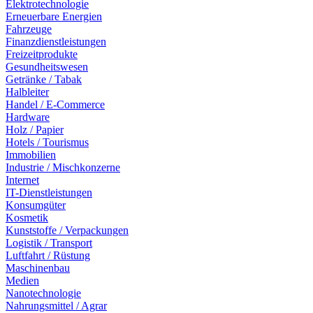
Elektrotechnologie
Erneuerbare Energien
Fahrzeuge
Finanzdienstleistungen
Freizeitprodukte
Gesundheitswesen
Getränke / Tabak
Halbleiter
Handel / E-Commerce
Hardware
Holz / Papier
Hotels / Tourismus
Immobilien
Industrie / Mischkonzerne
Internet
IT-Dienstleistungen
Konsumgüter
Kosmetik
Kunststoffe / Verpackungen
Logistik / Transport
Luftfahrt / Rüstung
Maschinenbau
Medien
Nanotechnologie
Nahrungsmittel / Agrar