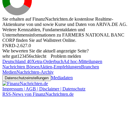
Sie erhalten auf FinanzNachrichten.de kostenlose Realtime-
Aktienkurse von
und
sowie Kurse und Daten von
ARIVA.DE AG
.
Weitere Kennzahlen, Fundamentaldaten und
Unternehmensinformationen zu FARMERS NATIONAL BANC
CORP finden Sie auf
Wallstreet Online
.
FNRD-2.627.0
Wie bewerten Sie die aktuell angezeigte Seite?
sehr gut
1
2
3
4
5
6
schlecht
Problem melden
Deutschland 40
Xetra-Orderbuch
Ad hoc-Mitteilungen
Nachrichten Börsen
Aktien-Empfehlungen
Branchen
Medien
Nachrichten-Archiv
Mediadaten
Datenschutzeinstellungen
Impressum | AGB | Disclaimer | Datenschutz
RSS-News von FinanzNachrichten.de