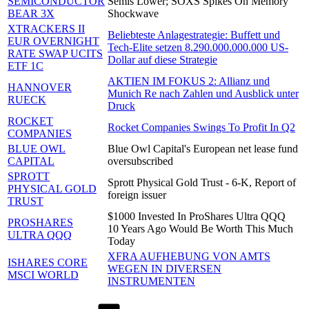
SEMICONDUCTOR
Semis Lower; SOXS Spikes On Memory
BEAR 3X
Shockwave
XTRACKERS II
Beliebteste Anlagestrategie: Buffett und
EUR OVERNIGHT
Tech-Elite setzen 8.290.000.000.000 US-
RATE SWAP UCITS
Dollar auf diese Strategie
ETF 1C
AKTIEN IM FOKUS 2: Allianz und
HANNOVER
Munich Re nach Zahlen und Ausblick unter
RUECK
Druck
ROCKET
Rocket Companies Swings To Profit In Q2
COMPANIES
BLUE OWL
Blue Owl Capital's European net lease fund
CAPITAL
oversubscribed
SPROTT
Sprott Physical Gold Trust - 6-K, Report of
PHYSICAL GOLD
foreign issuer
TRUST
$1000 Invested In ProShares Ultra QQQ
PROSHARES
10 Years Ago Would Be Worth This Much
ULTRA QQQ
Today
XFRA AUFHEBUNG VON AMTS
ISHARES CORE
WEGEN IN DIVERSEN
MSCI WORLD
INSTRUMENTEN