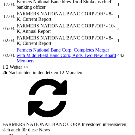
Farmers National Banc
hires Todd Simko as chief
17.03.
1
banking officer
FARMERS NATIONAL BANC CORP
/OH/ - 8-
17.03.
1
K, Current Report
FARMERS NATIONAL BANC CORP
/OH/ - 10-
05.03.
2
K, Annual Report
FARMERS NATIONAL BANC CORP
/OH/ - 8-
02.03.
1
K, Current Report
Farmers National Banc Corp.
Completes Merger
02.03.
with Middlefield Banc Corp, Adds Two New Board
442
Members
1
2
Weiter >>
26
Nachrichten in den letzten 12 Monaten
FARMERS NATIONAL BANC CORP-Investoren interessieren
sich auch für diese News