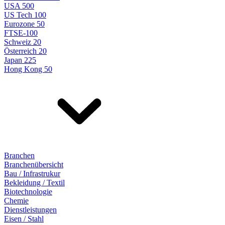
USA 500
US Tech 100
Eurozone 50
FTSE-100
Schweiz 20
Österreich 20
Japan 225
Hong Kong 50
Branchen
Branchenübersicht
Bau / Infrastrukur
Bekleidung / Textil
Biotechnologie
Chemie
Dienstleistungen
Eisen / Stahl