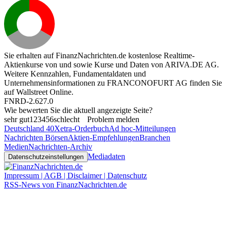
Sie erhalten auf FinanzNachrichten.de kostenlose Realtime-
Aktienkurse von
und
sowie Kurse und Daten von
ARIVA.DE AG
.
Weitere Kennzahlen, Fundamentaldaten und
Unternehmensinformationen zu FRANCONOFURT AG finden Sie
auf
Wallstreet Online
.
FNRD-2.627.0
Wie bewerten Sie die aktuell angezeigte Seite?
sehr gut
1
2
3
4
5
6
schlecht
Problem melden
Deutschland 40
Xetra-Orderbuch
Ad hoc-Mitteilungen
Nachrichten Börsen
Aktien-Empfehlungen
Branchen
Medien
Nachrichten-Archiv
Mediadaten
Datenschutzeinstellungen
Impressum | AGB | Disclaimer | Datenschutz
RSS-News von FinanzNachrichten.de