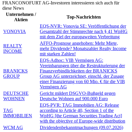
FRANCONOFURT AG-Investoren interessieren sich auch für
diese News
Unternehmen /
Top-Nachrichten
Aktien
EQS-NVR: Vonovia SE: Veröffentlichung der
VONOVIA
Gesamtzahl der Stimmrechte nach § 41 WpHG
mit dem Ziel der europaweiten Verbreitung
AFFO-Prognose angehoben: Mehr Miete,
REALTY
mehr Dividende? Monatszahler Realty Income
INCOME
mit starken Zahlen!
EQS-Adhoc: VIB Vermögen AG:
Vereinbarungen über die Restrukturierung der
BRANICKS
Finanzverbindlichkeiten der BRANICKS
GROUP
Group AG unterzeichnet, einschl. der Zusage
einer Finanzierung von 60 Mio. € für die VIB
Vermögen AG
DEUTSCHE
Gericht mildert DSGVO-Bußgeld gegen
WOHNEN
Deutsche Wohnen auf 900.000 Euro
EQS-PVR: TAG Immobilien AG: Release
TAG
according to Article 40, Section 1 of the
IMMOBILIEN
WpHG [the German Securities Trading Act]
with the objective of Europe-wide distribution
WCM AG
Dividendenbekanntmachungen (09.07.2026)