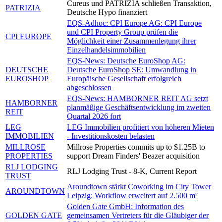
Cureus und PATRIZIA schließen Transaktion,
PATRIZIA
Deutsche Hypo finanziert
EQS-Adhoc: CPI Europe AG: CPI Europe
und CPI Property Group prüfen die
CPI EUROPE
Möglichkeit einer Zusammenlegung ihrer
Einzelhandelsimmobilien
EQS-News: Deutsche EuroShop AG:
DEUTSCHE
Deutsche EuroShop SE: Umwandlung in
EUROSHOP
Europäische Gesellschaft erfolgreich
abgeschlossen
EQS-News: HAMBORNER REIT AG setzt
HAMBORNER
planmäßige Geschäftsentwicklung im zweiten
REIT
Quartal 2026 fort
LEG
LEG Immobilien profitiert von höheren Mieten
IMMOBILIEN
- Investitionskosten belasten
MILLROSE
Millrose Properties commits up to $1.25B to
PROPERTIES
support Dream Finders' Beazer acquisition
RLJ LODGING
RLJ Lodging Trust - 8-K, Current Report
TRUST
Aroundtown stärkt Coworking im City Tower
AROUNDTOWN
Leipzig: Workflow erweitert auf 2.500 m²
Golden Gate GmbH: Information des
GOLDEN GATE
gemeinsamen Vertreters für die Gläubiger der