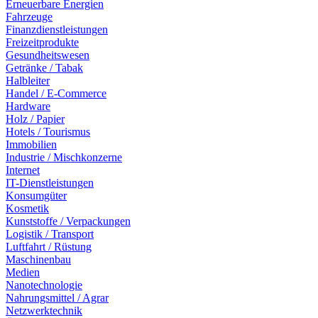
Erneuerbare Energien
Fahrzeuge
Finanzdienstleistungen
Freizeitprodukte
Gesundheitswesen
Getränke / Tabak
Halbleiter
Handel / E-Commerce
Hardware
Holz / Papier
Hotels / Tourismus
Immobilien
Industrie / Mischkonzerne
Internet
IT-Dienstleistungen
Konsumgüter
Kosmetik
Kunststoffe / Verpackungen
Logistik / Transport
Luftfahrt / Rüstung
Maschinenbau
Medien
Nanotechnologie
Nahrungsmittel / Agrar
Netzwerktechnik