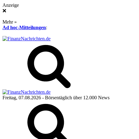
Anzeige
❌
Mehr »
Ad hoc-Mitteilungen
:
Freitag, 07.08.2026
- Börsentäglich über 12.000 News