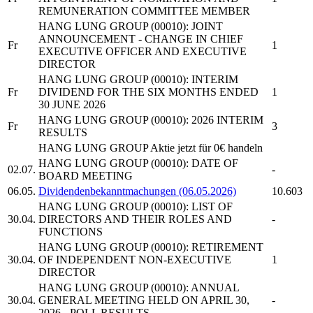
REMUNERATION COMMITTEE MEMBER
HANG LUNG GROUP
(00010): JOINT
ANNOUNCEMENT - CHANGE IN CHIEF
Fr
1
EXECUTIVE OFFICER AND EXECUTIVE
DIRECTOR
HANG LUNG GROUP
(00010): INTERIM
Fr
DIVIDEND FOR THE SIX MONTHS ENDED
1
30 JUNE 2026
HANG LUNG GROUP
(00010): 2026 INTERIM
Fr
3
RESULTS
HANG LUNG GROUP
Aktie jetzt für 0€ handeln
HANG LUNG GROUP
(00010): DATE OF
02.07.
-
BOARD MEETING
06.05.
Dividendenbekanntmachungen (06.05.2026)
10.603
HANG LUNG GROUP
(00010): LIST OF
30.04.
DIRECTORS AND THEIR ROLES AND
-
FUNCTIONS
HANG LUNG GROUP
(00010): RETIREMENT
30.04.
OF INDEPENDENT NON-EXECUTIVE
1
DIRECTOR
HANG LUNG GROUP
(00010): ANNUAL
30.04.
GENERAL MEETING HELD ON APRIL 30,
-
2026 - POLL RESULTS