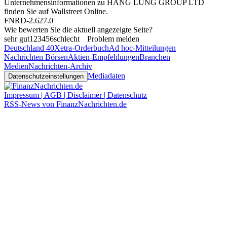
Unternehmensinformationen zu HANG LUNG GROUP LTD
finden Sie auf
Wallstreet Online
.
FNRD-2.627.0
Wie bewerten Sie die aktuell angezeigte Seite?
sehr gut
1
2
3
4
5
6
schlecht
Problem melden
Deutschland 40
Xetra-Orderbuch
Ad hoc-Mitteilungen
Nachrichten Börsen
Aktien-Empfehlungen
Branchen
Medien
Nachrichten-Archiv
Mediadaten
Datenschutzeinstellungen
Impressum | AGB | Disclaimer | Datenschutz
RSS-News von FinanzNachrichten.de