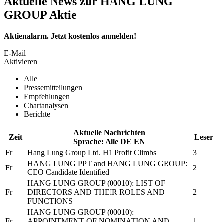
Aktuelle News zur HANG LUNG
GROUP Aktie
Aktienalarm. Jetzt kostenlos anmelden!
E-Mail
Aktivieren
Alle
Pressemitteilungen
Empfehlungen
Chartanalysen
Berichte
Aktuelle Nachrichten
Zeit
Leser
Sprache:
Alle
DE
EN
Fr
Hang Lung Group Ltd.
H1 Profit Climbs
3
HANG LUNG PPT and
HANG LUNG GROUP:
Fr
2
CEO Candidate Identified
HANG LUNG GROUP
(00010): LIST OF
Fr
DIRECTORS AND THEIR ROLES AND
2
FUNCTIONS
HANG LUNG GROUP
(00010):
Fr
APPOINTMENT OF NOMINATION AND
1