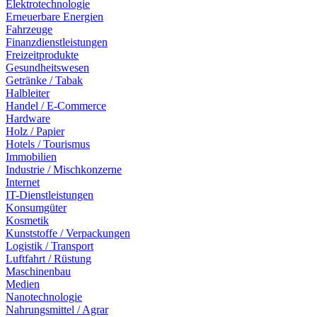
Elektrotechnologie
Erneuerbare Energien
Fahrzeuge
Finanzdienstleistungen
Freizeitprodukte
Gesundheitswesen
Getränke / Tabak
Halbleiter
Handel / E-Commerce
Hardware
Holz / Papier
Hotels / Tourismus
Immobilien
Industrie / Mischkonzerne
Internet
IT-Dienstleistungen
Konsumgüter
Kosmetik
Kunststoffe / Verpackungen
Logistik / Transport
Luftfahrt / Rüstung
Maschinenbau
Medien
Nanotechnologie
Nahrungsmittel / Agrar