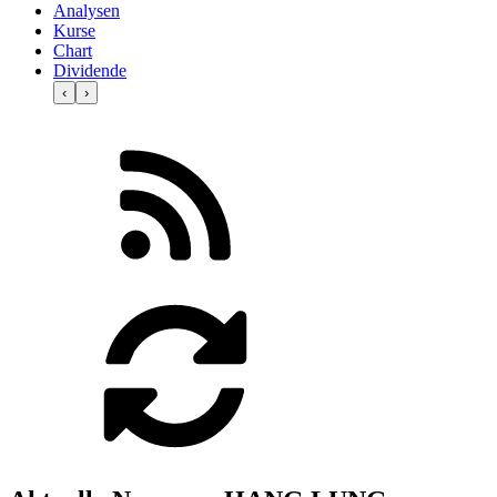
Analysen
Kurse
Chart
Dividende
‹
›