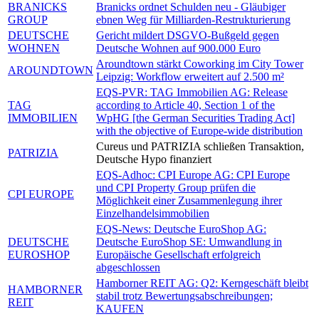
BRANICKS
Branicks ordnet Schulden neu - Gläubiger
GROUP
ebnen Weg für Milliarden-Restrukturierung
DEUTSCHE
Gericht mildert DSGVO-Bußgeld gegen
WOHNEN
Deutsche Wohnen auf 900.000 Euro
Aroundtown stärkt Coworking im City Tower
AROUNDTOWN
Leipzig: Workflow erweitert auf 2.500 m²
EQS-PVR: TAG Immobilien AG: Release
TAG
according to Article 40, Section 1 of the
IMMOBILIEN
WpHG [the German Securities Trading Act]
with the objective of Europe-wide distribution
Cureus und PATRIZIA schließen Transaktion,
PATRIZIA
Deutsche Hypo finanziert
EQS-Adhoc: CPI Europe AG: CPI Europe
und CPI Property Group prüfen die
CPI EUROPE
Möglichkeit einer Zusammenlegung ihrer
Einzelhandelsimmobilien
EQS-News: Deutsche EuroShop AG:
DEUTSCHE
Deutsche EuroShop SE: Umwandlung in
EUROSHOP
Europäische Gesellschaft erfolgreich
abgeschlossen
Hamborner REIT AG: Q2: Kerngeschäft bleibt
HAMBORNER
stabil trotz Bewertungsabschreibungen;
REIT
KAUFEN