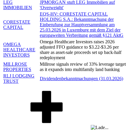
LEG
JPMORGAN stuft LEG Immobilien auf
IMMOBILIEN
'Overweight'
EQS-HV: CORESTATE CAPITAL
HOLDING S.A.: Bekanntmachung der
CORESTATE
Einberufung zur Hauptversammlung am
CAPITAL
25.03.2026 in Luxemburg mit dem Ziel der
europaweiten Verbreitung gemäß §121 AktG
Omega Healthcare Investors raises 2026
OMEGA
adjusted FFO guidance to $3.22-$3.26 per
HEALTHCARE
share as asset-sale proceeds set up back-half
INVESTORS
redeployment
MILLROSE
Millrose signals review of 33% leverage target
PROPERTIES
as it expands into multifamily land banking
RLJ LODGING
Dividendenbekanntmachungen (31.03.2026)
TRUST