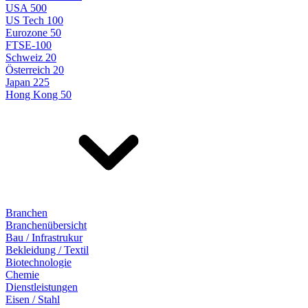
USA 500
US Tech 100
Eurozone 50
FTSE-100
Schweiz 20
Österreich 20
Japan 225
Hong Kong 50
Branchen
Branchenübersicht
Bau / Infrastrukur
Bekleidung / Textil
Biotechnologie
Chemie
Dienstleistungen
Eisen / Stahl