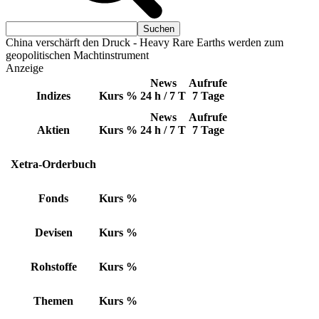
China verschärft den Druck - Heavy Rare Earths werden zum
geopolitischen Machtinstrument
Anzeige
News
Aufrufe
Indizes
Kurs
%
24 h / 7 T
7 Tage
News
Aufrufe
Aktien
Kurs
%
24 h / 7 T
7 Tage
Xetra-Orderbuch
Fonds
Kurs
%
Devisen
Kurs
%
Rohstoffe
Kurs
%
Themen
Kurs
%