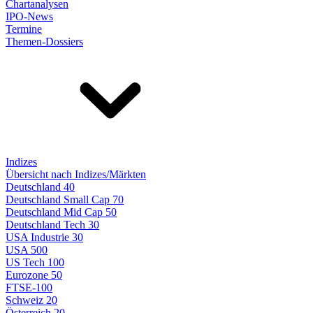
Chartanalysen
IPO-News
Termine
Themen-Dossiers
Indizes
Übersicht nach Indizes/Märkten
Deutschland 40
Deutschland Small Cap 70
Deutschland Mid Cap 50
Deutschland Tech 30
USA Industrie 30
USA 500
US Tech 100
Eurozone 50
FTSE-100
Schweiz 20
Österreich 20