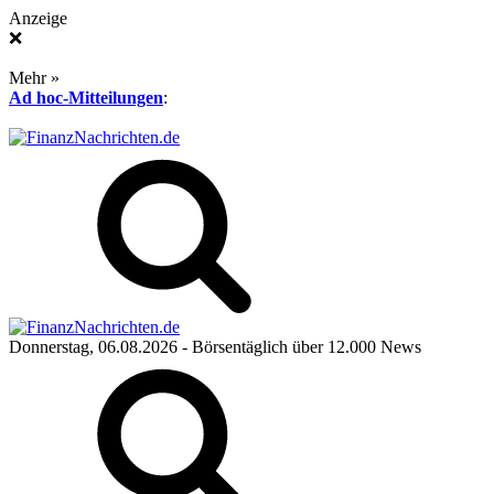
Anzeige
❌
Mehr »
Ad hoc-Mitteilungen
:
Donnerstag, 06.08.2026
- Börsentäglich über 12.000 News