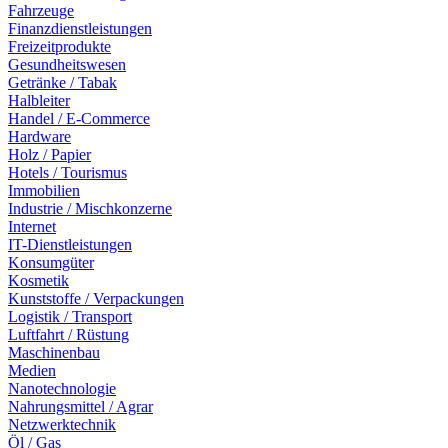
Fahrzeuge
Finanzdienstleistungen
Freizeitprodukte
Gesundheitswesen
Getränke / Tabak
Halbleiter
Handel / E-Commerce
Hardware
Holz / Papier
Hotels / Tourismus
Immobilien
Industrie / Mischkonzerne
Internet
IT-Dienstleistungen
Konsumgüter
Kosmetik
Kunststoffe / Verpackungen
Logistik / Transport
Luftfahrt / Rüstung
Maschinenbau
Medien
Nanotechnologie
Nahrungsmittel / Agrar
Netzwerktechnik
Öl / Gas