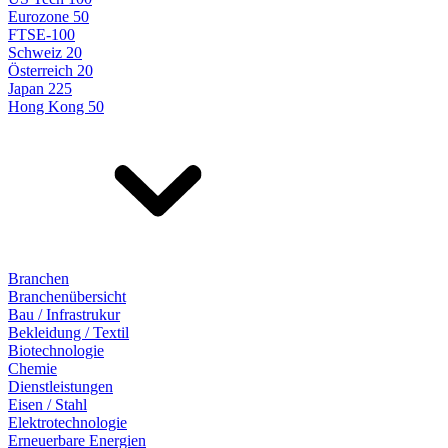
Eurozone 50
FTSE-100
Schweiz 20
Österreich 20
Japan 225
Hong Kong 50
Branchen
Branchenübersicht
Bau / Infrastrukur
Bekleidung / Textil
Biotechnologie
Chemie
Dienstleistungen
Eisen / Stahl
Elektrotechnologie
Erneuerbare Energien