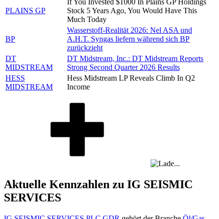
If You Invested $1000 In Plains GP Holdings
PLAINS GP
Stock 5 Years Ago, You Would Have This
Much Today
Wasserstoff-Realität 2026: Nel ASA und
BP
A.H.T. Syngas liefern während sich BP
zurückzieht
DT
DT Midstream, Inc.: DT Midstream Reports
MIDSTREAM
Strong Second Quarter 2026 Results
HESS
Hess Midstream LP Reveals Climb In Q2
MIDSTREAM
Income
Aktuelle Kennzahlen zu IG SEISMIC
SERVICES
IG SEISMIC SERVICES PLC GDR
gehört der Branche
Öl/Gas