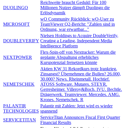
Reichweite braucht Geduld: Für 100
DUOLINGO
Millionen Nutzer dämpft Duolingo die
Erlösdynamik
wO Community Rückblick: wO-User zu
MICROSOFT
TeamViewer Q2-Bericht: "Zahlen sind in
Ordnung, war erwartbar..."
Nielsen Holdings to Acquire DoubleVerify,
DOUBLEVERIFY
Creating a Leading, Independent Media
Intelligence Platform
Flex-Spin-off von Nextracker: Warum die
NEXTPOWER
geplante Abspaltung erhebliches
Kurspotenzial freisetzen könnte
Aktien KW 31 Rekordkurs trotz Irankrieg,
Zinsangst? Übernehmen die Bullen? 26.000,
30.000? News. Rheinmetall. Hochtief.
NEMETSCHEK
ATOSS Software. Mutares. STEYR.
Gerresheimer. Villeroy&Boch. IVU. Bechtle.
Drägerwerk. Teamviewer. Mercedes. AMG.
Krones. Nemetschek. R
PALANTIR
Palantir mit Zahlen: Jetzt wird es wieder
TECHNOLOGIES
spannend
ServiceTitan Announces Fiscal First Quarter
SERVICETITAN
Financial Results