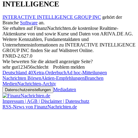
INTELLIGENCE
INTERACTIVE INTELLIGENCE GROUP INC
gehört der
Branche
Software
an.
Sie erhalten auf FinanzNachrichten.de kostenlose Realtime-
Aktienkurse von
und
sowie Kurse und Daten von
ARIVA.DE AG
.
Weitere Kennzahlen, Fundamentaldaten und
Unternehmensinformationen zu INTERACTIVE INTELLIGENCE
GROUP INC finden Sie auf
Wallstreet Online
.
FNRD-2.627.0
Wie bewerten Sie die aktuell angezeigte Seite?
sehr gut
1
2
3
4
5
6
schlecht
Problem melden
Deutschland 40
Xetra-Orderbuch
Ad hoc-Mitteilungen
Nachrichten Börsen
Aktien-Empfehlungen
Branchen
Medien
Nachrichten-Archiv
Mediadaten
Datenschutzeinstellungen
Impressum | AGB | Disclaimer | Datenschutz
RSS-News von FinanzNachrichten.de