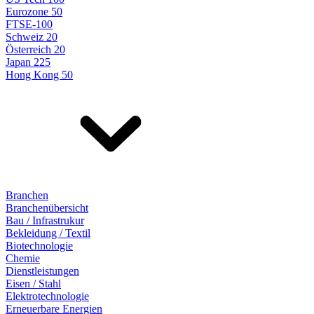
Eurozone 50
FTSE-100
Schweiz 20
Österreich 20
Japan 225
Hong Kong 50
Branchen
Branchenübersicht
Bau / Infrastrukur
Bekleidung / Textil
Biotechnologie
Chemie
Dienstleistungen
Eisen / Stahl
Elektrotechnologie
Erneuerbare Energien