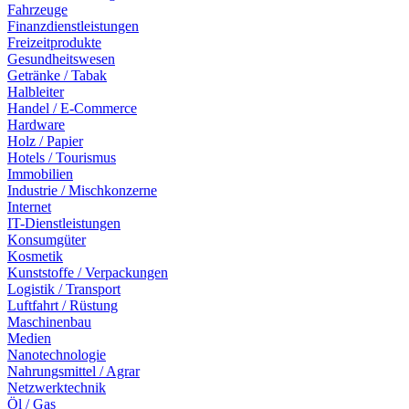
Fahrzeuge
Finanzdienstleistungen
Freizeitprodukte
Gesundheitswesen
Getränke / Tabak
Halbleiter
Handel / E-Commerce
Hardware
Holz / Papier
Hotels / Tourismus
Immobilien
Industrie / Mischkonzerne
Internet
IT-Dienstleistungen
Konsumgüter
Kosmetik
Kunststoffe / Verpackungen
Logistik / Transport
Luftfahrt / Rüstung
Maschinenbau
Medien
Nanotechnologie
Nahrungsmittel / Agrar
Netzwerktechnik
Öl / Gas