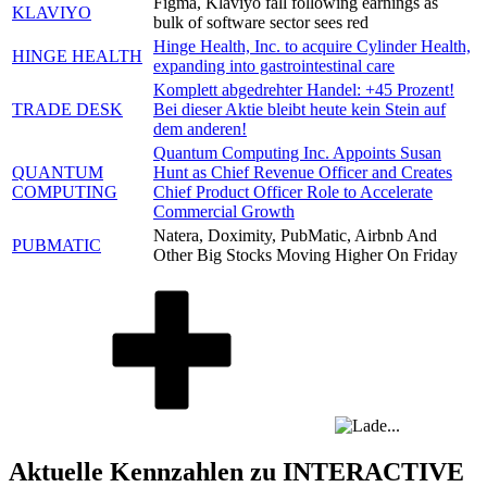
Figma, Klaviyo fall following earnings as
KLAVIYO
bulk of software sector sees red
Hinge Health, Inc. to acquire Cylinder Health,
HINGE HEALTH
expanding into gastrointestinal care
Komplett abgedrehter Handel: +45 Prozent!
TRADE DESK
Bei dieser Aktie bleibt heute kein Stein auf
dem anderen!
Quantum Computing Inc. Appoints Susan
QUANTUM
Hunt as Chief Revenue Officer and Creates
COMPUTING
Chief Product Officer Role to Accelerate
Commercial Growth
Natera, Doximity, PubMatic, Airbnb And
PUBMATIC
Other Big Stocks Moving Higher On Friday
Aktuelle Kennzahlen zu INTERACTIVE