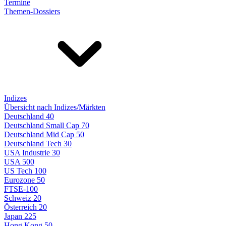
Termine
Themen-Dossiers
Indizes
Übersicht nach Indizes/Märkten
Deutschland 40
Deutschland Small Cap 70
Deutschland Mid Cap 50
Deutschland Tech 30
USA Industrie 30
USA 500
US Tech 100
Eurozone 50
FTSE-100
Schweiz 20
Österreich 20
Japan 225
Hong Kong 50