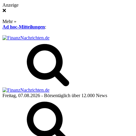
Anzeige
❌
Mehr »
Ad hoc-Mitteilungen
:
Freitag, 07.08.2026
- Börsentäglich über 12.000 News