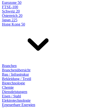
Eurozone 50
FTSE-100
Schweiz 20
Österreich 20
Japan 225
Hong Kong 50
Branchen
Branchenübersicht
Bau / Infrastrukur
Bekleidung / Textil
Biotechnologie
Chemie
Dienstleistungen
Eisen / Stahl
Elektrotechnologie
Erneuerbare Energien