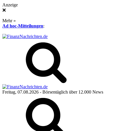
Anzeige
❌
Mehr »
Ad hoc-Mitteilungen
:
Freitag, 07.08.2026
- Börsentäglich über 12.000 News