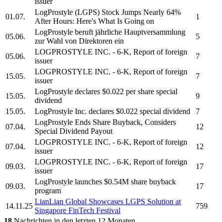
issuer
LogProstyle
(LGPS) Stock Jumps Nearly 64%
01.07.
1
After Hours: Here's What Is Going on
LogProstyle
beruft jährliche Hauptversammlung
05.06.
5
zur Wahl von Direktoren ein
LOGPROSTYLE INC.
- 6-K, Report of foreign
05.06.
7
issuer
LOGPROSTYLE INC.
- 6-K, Report of foreign
15.05.
7
issuer
LogProstyle
declares $0.022 per share special
15.05.
9
dividend
15.05.
LogProstyle Inc.
declares $0.022 special dividend
7
LogProstyle
Ends Share Buyback, Considers
07.04.
12
Special Dividend Payout
LOGPROSTYLE INC.
- 6-K, Report of foreign
07.04.
12
issuer
LOGPROSTYLE INC.
- 6-K, Report of foreign
09.03.
17
issuer
LogProstyle
launches $0.54M share buyback
09.03.
17
program
LianLian Global Showcases
LGPS
Solution at
14.11.25
759
Singapore FinTech Festival
18
Nachrichten in den letzten 12 Monaten