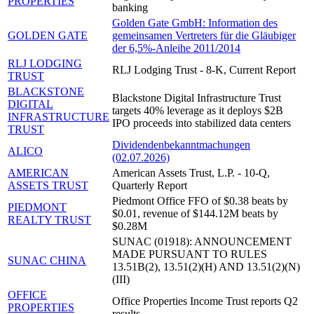
PROPERTIES
banking
Golden Gate GmbH: Information des
GOLDEN GATE
gemeinsamen Vertreters für die Gläubiger
der 6,5%-Anleihe 2011/2014
RLJ LODGING
RLJ Lodging Trust - 8-K, Current Report
TRUST
BLACKSTONE
Blackstone Digital Infrastructure Trust
DIGITAL
targets 40% leverage as it deploys $2B
INFRASTRUCTURE
IPO proceeds into stabilized data centers
TRUST
Dividendenbekanntmachungen
ALICO
(02.07.2026)
AMERICAN
American Assets Trust, L.P. - 10-Q,
ASSETS TRUST
Quarterly Report
Piedmont Office FFO of $0.38 beats by
PIEDMONT
$0.01, revenue of $144.12M beats by
REALTY TRUST
$0.28M
SUNAC (01918): ANNOUNCEMENT
MADE PURSUANT TO RULES
SUNAC CHINA
13.51B(2), 13.51(2)(H) AND 13.51(2)(N)
(III)
OFFICE
Office Properties Income Trust reports Q2
PROPERTIES
results