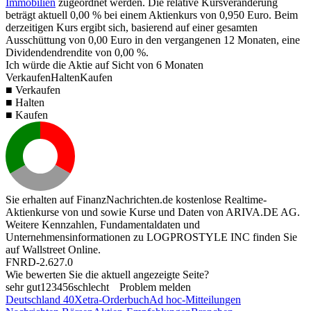
Immobilien
zugeordnet werden. Die relative Kursveränderung
beträgt aktuell
0,00 %
bei einem Aktienkurs von
0,950
Euro. Beim
derzeitigen Kurs ergibt sich, basierend auf einer gesamten
Ausschüttung von
0,00
Euro in den vergangenen 12 Monaten, eine
Dividendendrendite von
0,00 %
.
Ich würde die Aktie auf Sicht von 6 Monaten
Verkaufen
Halten
Kaufen
■ Verkaufen
■ Halten
■ Kaufen
Sie erhalten auf FinanzNachrichten.de kostenlose Realtime-
Aktienkurse von
und
sowie Kurse und Daten von
ARIVA.DE AG
.
Weitere Kennzahlen, Fundamentaldaten und
Unternehmensinformationen zu LOGPROSTYLE INC finden Sie
auf
Wallstreet Online
.
FNRD-2.627.0
Wie bewerten Sie die aktuell angezeigte Seite?
sehr gut
1
2
3
4
5
6
schlecht
Problem melden
Deutschland 40
Xetra-Orderbuch
Ad hoc-Mitteilungen