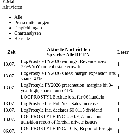
E-Mail
Aktivieren
Alle
Pressemitteilungen
Empfehlungen
Chartanalysen
Berichte
Aktuelle Nachrichten
Zeit
Leser
Sprache:
Alle
DE
EN
LogProstyle
FY2026 earnings: Revenue rises
13.07.
1
7.6% YoY on real estate growth
LogProstyle
FY2026 slides: margin expansion lifts
13.07.
1
shares 43%
LogProstyle
FY2026 presentation: margins hit 3-
13.07.
1
year high, shares jump 41%
LOGPROSTYLE
Aktie jetzt für 0€ handeln
13.07.
LogProstyle Inc.
Full Year Sales Increase
1
13.07.
LogProstyle Inc.
declares $0.0115 dividend
1
LOGPROSTYLE INC.
- 20-F, Annual and
13.07.
1
transition report of foreign private issuers
LOGPROSTYLE INC.
- 6-K, Report of foreign
06.07.
1