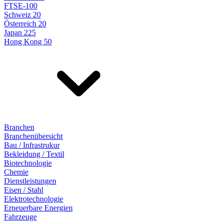
FTSE-100
Schweiz 20
Österreich 20
Japan 225
Hong Kong 50
Branchen
Branchenübersicht
Bau / Infrastrukur
Bekleidung / Textil
Biotechnologie
Chemie
Dienstleistungen
Eisen / Stahl
Elektrotechnologie
Erneuerbare Energien
Fahrzeuge