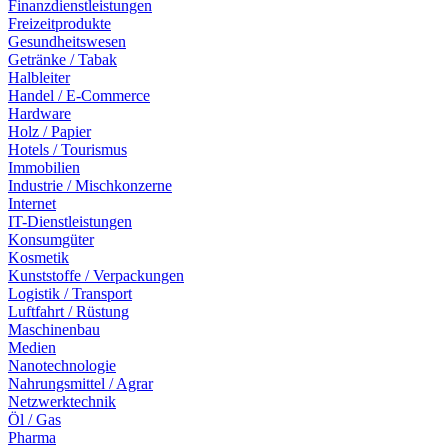
Finanzdienstleistungen
Freizeitprodukte
Gesundheitswesen
Getränke / Tabak
Halbleiter
Handel / E-Commerce
Hardware
Holz / Papier
Hotels / Tourismus
Immobilien
Industrie / Mischkonzerne
Internet
IT-Dienstleistungen
Konsumgüter
Kosmetik
Kunststoffe / Verpackungen
Logistik / Transport
Luftfahrt / Rüstung
Maschinenbau
Medien
Nanotechnologie
Nahrungsmittel / Agrar
Netzwerktechnik
Öl / Gas
Pharma