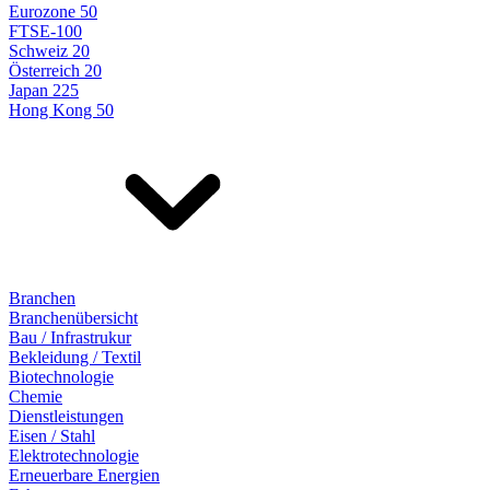
Eurozone 50
FTSE-100
Schweiz 20
Österreich 20
Japan 225
Hong Kong 50
Branchen
Branchenübersicht
Bau / Infrastrukur
Bekleidung / Textil
Biotechnologie
Chemie
Dienstleistungen
Eisen / Stahl
Elektrotechnologie
Erneuerbare Energien