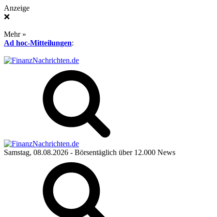
Anzeige
❌
Mehr »
Ad hoc-Mitteilungen
:
Samstag, 08.08.2026
- Börsentäglich über 12.000 News