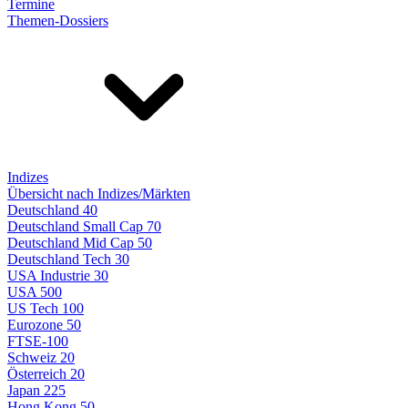
Termine
Themen-Dossiers
Indizes
Übersicht nach Indizes/Märkten
Deutschland 40
Deutschland Small Cap 70
Deutschland Mid Cap 50
Deutschland Tech 30
USA Industrie 30
USA 500
US Tech 100
Eurozone 50
FTSE-100
Schweiz 20
Österreich 20
Japan 225
Hong Kong 50