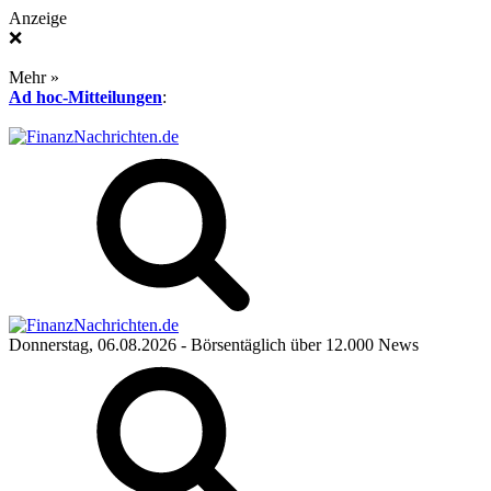
Anzeige
❌
Mehr »
Ad hoc-Mitteilungen
:
Donnerstag, 06.08.2026
- Börsentäglich über 12.000 News