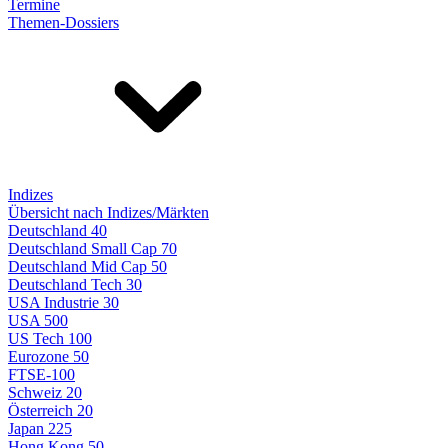
Termine
Themen-Dossiers
Indizes
Übersicht nach Indizes/Märkten
Deutschland 40
Deutschland Small Cap 70
Deutschland Mid Cap 50
Deutschland Tech 30
USA Industrie 30
USA 500
US Tech 100
Eurozone 50
FTSE-100
Schweiz 20
Österreich 20
Japan 225
Hong Kong 50