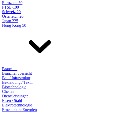
Eurozone 50
FTSE-100
Schweiz 20
Österreich 20
Japan 225
Hong Kong 50
Branchen
Branchenübersicht
Bau / Infrastrukur
Bekleidung / Textil
Biotechnologie
Chemie
Dienstleistungen
Eisen / Stahl
Elektrotechnologie
Erneuerbare Energien