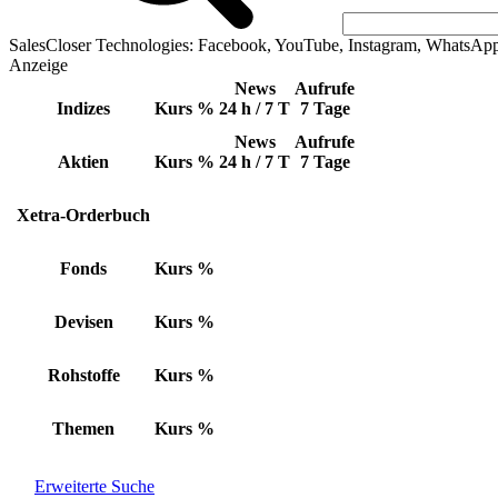
SalesCloser Technologies: Facebook, YouTube, Instagram, WhatsAp
Anzeige
News
Aufrufe
Indizes
Kurs
%
24 h / 7 T
7 Tage
News
Aufrufe
Aktien
Kurs
%
24 h / 7 T
7 Tage
Xetra-Orderbuch
Fonds
Kurs
%
Devisen
Kurs
%
Rohstoffe
Kurs
%
Themen
Kurs
%
Erweiterte Suche