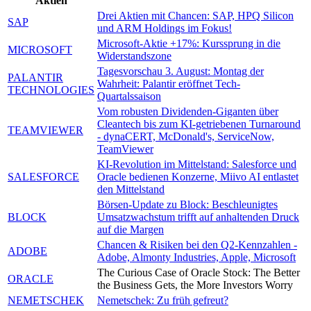
Aktien
Drei Aktien mit Chancen: SAP, HPQ Silicon
SAP
und ARM Holdings im Fokus!
Microsoft-Aktie +17%: Kurssprung in die
MICROSOFT
Widerstandszone
Tagesvorschau 3. August: Montag der
PALANTIR
Wahrheit: Palantir eröffnet Tech-
TECHNOLOGIES
Quartalssaison
Vom robusten Dividenden-Giganten über
Cleantech bis zum KI-getriebenen Turnaround
TEAMVIEWER
- dynaCERT, McDonald's, ServiceNow,
TeamViewer
KI-Revolution im Mittelstand: Salesforce und
SALESFORCE
Oracle bedienen Konzerne, Miivo AI entlastet
den Mittelstand
Börsen-Update zu Block: Beschleunigtes
BLOCK
Umsatzwachstum trifft auf anhaltenden Druck
auf die Margen
Chancen & Risiken bei den Q2-Kennzahlen -
ADOBE
Adobe, Almonty Industries, Apple, Microsoft
The Curious Case of Oracle Stock: The Better
ORACLE
the Business Gets, the More Investors Worry
NEMETSCHEK
Nemetschek: Zu früh gefreut?