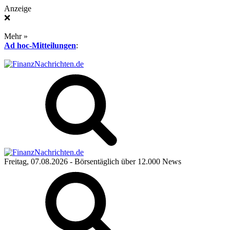
Anzeige
❌
Mehr »
Ad hoc-Mitteilungen
:
Freitag, 07.08.2026
- Börsentäglich über 12.000 News