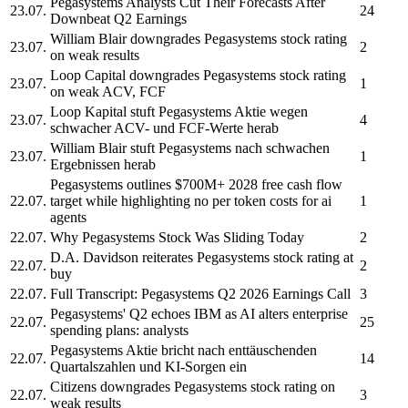
Pegasystems
Analysts Cut Their Forecasts After
23.07.
24
Downbeat Q2 Earnings
William Blair downgrades
Pegasystems
stock rating
23.07.
2
on weak results
Loop Capital downgrades
Pegasystems
stock rating
23.07.
1
on weak ACV, FCF
Loop Kapital stuft
Pegasystems
Aktie wegen
23.07.
4
schwacher ACV- und FCF-Werte herab
William Blair stuft
Pegasystems
nach schwachen
23.07.
1
Ergebnissen herab
Pegasystems
outlines $700M+ 2028 free cash flow
22.07.
target while highlighting no per token costs for ai
1
agents
22.07.
Why
Pegasystems
Stock Was Sliding Today
2
D.A. Davidson reiterates
Pegasystems
stock rating at
22.07.
2
buy
22.07.
Full Transcript:
Pegasystems
Q2 2026 Earnings Call
3
Pegasystems'
Q2 echoes IBM as AI alters enterprise
22.07.
25
spending plans: analysts
Pegasystems
Aktie bricht nach enttäuschenden
22.07.
14
Quartalszahlen und KI-Sorgen ein
Citizens downgrades
Pegasystems
stock rating on
22.07.
3
weak results