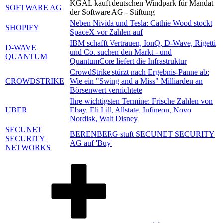
KGAL kauft deutschen Windpark für Mandat
SOFTWARE AG
der Software AG - Stiftung
Neben Nivida und Tesla: Cathie Wood stockt
SHOPIFY
SpaceX vor Zahlen auf
IBM schafft Vertrauen, IonQ, D-Wave, Rigetti
D-WAVE
und Co. suchen den Markt - und
QUANTUM
QuantumCore liefert die Infrastruktur
CrowdStrike stürzt nach Ergebnis-Panne ab:
CROWDSTRIKE
Wie ein "Swing and a Miss" Milliarden an
Börsenwert vernichtete
Ihre wichtigsten Termine: Frische Zahlen von
UBER
Ebay, Eli Lill, Allstate, Infineon, Novo
Nordisk, Walt Disney
SECUNET
BERENBERG stuft SECUNET SECURITY
SECURITY
AG auf 'Buy'
NETWORKS