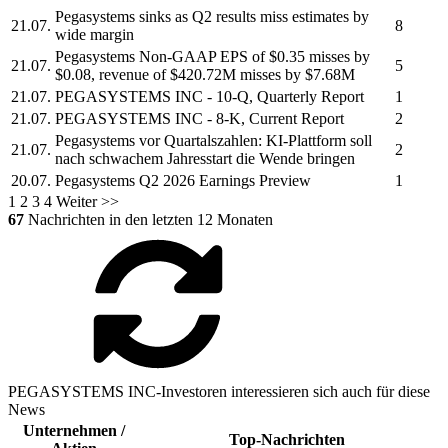
Pegasystems
sinks as Q2 results miss estimates by
21.07.
8
wide margin
Pegasystems
Non-GAAP EPS of $0.35 misses by
21.07.
5
$0.08, revenue of $420.72M misses by $7.68M
21.07.
PEGASYSTEMS INC
- 10-Q, Quarterly Report
1
21.07.
PEGASYSTEMS INC
- 8-K, Current Report
2
Pegasystems
vor Quartalszahlen: KI-Plattform soll
21.07.
2
nach schwachem Jahresstart die Wende bringen
20.07.
Pegasystems
Q2 2026 Earnings Preview
1
1
2
3
4
Weiter >>
67
Nachrichten in den letzten 12 Monaten
PEGASYSTEMS INC-Investoren interessieren sich auch für diese
News
Unternehmen /
Top-Nachrichten