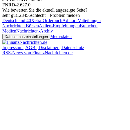
FNRD-2.627.0
Wie bewerten Sie die aktuell angezeigte Seite?
sehr gut
1
2
3
4
5
6
schlecht
Problem melden
Deutschland 40
Xetra-Orderbuch
Ad hoc-Mitteilungen
Nachrichten Börsen
Aktien-Empfehlungen
Branchen
Medien
Nachrichten-Archiv
Mediadaten
Datenschutzeinstellungen
Impressum | AGB | Disclaimer | Datenschutz
RSS-News von FinanzNachrichten.de