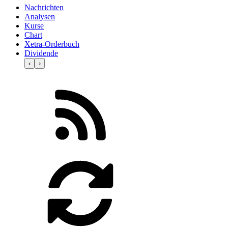
Nachrichten
Analysen
Kurse
Chart
Xetra-Orderbuch
Dividende
‹
›