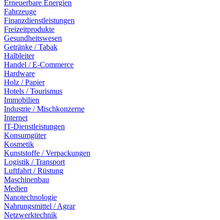
Erneuerbare Energien
Fahrzeuge
Finanzdienstleistungen
Freizeitprodukte
Gesundheitswesen
Getränke / Tabak
Halbleiter
Handel / E-Commerce
Hardware
Holz / Papier
Hotels / Tourismus
Immobilien
Industrie / Mischkonzerne
Internet
IT-Dienstleistungen
Konsumgüter
Kosmetik
Kunststoffe / Verpackungen
Logistik / Transport
Luftfahrt / Rüstung
Maschinenbau
Medien
Nanotechnologie
Nahrungsmittel / Agrar
Netzwerktechnik