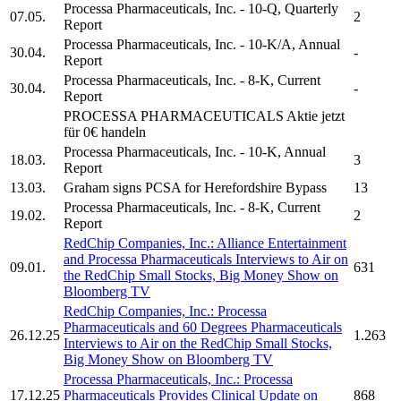
Processa Pharmaceuticals, Inc.
- 10-Q, Quarterly
07.05.
2
Report
Processa Pharmaceuticals, Inc.
- 10-K/A, Annual
30.04.
-
Report
Processa Pharmaceuticals, Inc.
- 8-K, Current
30.04.
-
Report
PROCESSA PHARMACEUTICALS
Aktie jetzt
für 0€ handeln
Processa Pharmaceuticals, Inc.
- 10-K, Annual
18.03.
3
Report
13.03.
Graham signs
PCSA
for Herefordshire Bypass
13
Processa Pharmaceuticals, Inc.
- 8-K, Current
19.02.
2
Report
RedChip Companies, Inc.: Alliance Entertainment
and
Processa Pharmaceuticals
Interviews to Air on
09.01.
631
the RedChip Small Stocks, Big Money Show on
Bloomberg TV
RedChip Companies, Inc.:
Processa
Pharmaceuticals
and 60 Degrees Pharmaceuticals
26.12.25
1.263
Interviews to Air on the RedChip Small Stocks,
Big Money Show on Bloomberg TV
Processa Pharmaceuticals, Inc.
:
Processa
17.12.25
Pharmaceuticals
Provides Clinical Update on
868