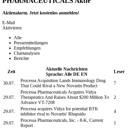
PHARMACEUTICALS Aktie
Aktienalarm. Jetzt kostenlos anmelden!
E-Mail
Aktivieren
Alle
Pressemitteilungen
Empfehlungen
Chartanalysen
Berichte
Aktuelle Nachrichten
Zeit
Leser
Sprache:
Alle
DE
EN
Processa
Acquisition Lands Immunology Drug
30.07.
7
That Could Rival a New Novartis Product
Processa Pharmaceuticals
Acquires Vidya
29.07.
Therapeutics And Raises About $200 Million To
2
Advance VT-7208
Processa
acquires Vidya for potential BTK
29.07.
4
inhibitor rival to Novartis' Rhapsido
Processa Pharmaceuticals, Inc.
- 8-K, Current
29.07.
1
Report