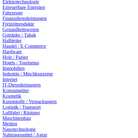
Elektrotechnologie
Erneuerbare Energien
Fahrzeuge
Finanzdienstleistungen
Freizeitprodukte
Gesundheitswesen
Getränke / Tabak
Halbleiter
Handel / E-Commerce
Hardware
Holz / Papier
Hotels / Tourismus
Immobilien
Industrie / Mischkonzerne
Internet
IT-Dienstleistungen
Konsumgüter
Kosmetik
Kunststoffe / Verpackungen
Logistik / Transport
Luftfahrt / Rüstung
Maschinenbau
Medien
Nanotechnologie
Nahrungsmittel / Agrar