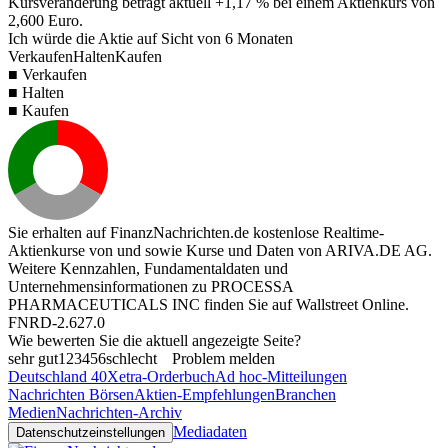
Kursveränderung beträgt aktuell
+1,17 %
bei einem Aktienkurs von
2,600
Euro.
Ich würde die Aktie auf Sicht von 6 Monaten
Verkaufen
Halten
Kaufen
■ Verkaufen
■ Halten
■ Kaufen
Sie erhalten auf FinanzNachrichten.de kostenlose Realtime-
Aktienkurse von
und
sowie Kurse und Daten von
ARIVA.DE AG
.
Weitere Kennzahlen, Fundamentaldaten und
Unternehmensinformationen zu PROCESSA
PHARMACEUTICALS INC finden Sie auf
Wallstreet Online
.
FNRD-2.627.0
Wie bewerten Sie die aktuell angezeigte Seite?
sehr gut
1
2
3
4
5
6
schlecht
Problem melden
Deutschland 40
Xetra-Orderbuch
Ad hoc-Mitteilungen
Nachrichten Börsen
Aktien-Empfehlungen
Branchen
Medien
Nachrichten-Archiv
Mediadaten
Datenschutzeinstellungen