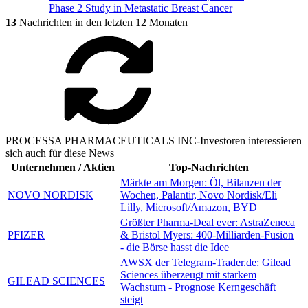
Phase 2 Study in Metastatic Breast Cancer
13
Nachrichten in den letzten 12 Monaten
PROCESSA PHARMACEUTICALS INC-Investoren interessieren
sich auch für diese News
Unternehmen / Aktien
Top-Nachrichten
Märkte am Morgen: Öl, Bilanzen der
NOVO NORDISK
Wochen, Palantir, Novo Nordisk/Eli
Lilly, Microsoft/Amazon, BYD
Größter Pharma-Deal ever: AstraZeneca
PFIZER
& Bristol Myers: 400-Milliarden-Fusion
- die Börse hasst die Idee
AWSX der Telegram-Trader.de: Gilead
Sciences überzeugt mit starkem
GILEAD SCIENCES
Wachstum - Prognose Kerngeschäft
steigt