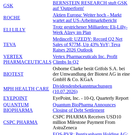
BERNSTEIN RESEARCH stuft GSK
GSK
auf 'Outperform'
Aktien Europa: Weiter hoch - Markt
ROCHE
wartet auf US-Arbeitmarktbericht
Trotz gestrichener Milliarden: Eli-Lilly-
ELI LILLY
Werk Alzey im Plan
Medincell: UZEDY: Record Q2 Net
TEVA
Sales of $77M, Up 43% YoY; Teva
Raises 2026 Outlook
VERTEX
Vertex Pharmaceuticals Inc. Profit
PHARMACEUTICALS
Climbs In Q2
Osborne Clarke berät Grifols S.A. bei
BIOTEST
der Umwandlung der Biotest AG in eine
GmbH & Co. KGaA
Dividendenbekanntmachungen
MPH HEALTH CARE
(10.07.2026)
EYEPOINT
EyePoint, Inc. - 10-Q, Quarterly Report
QUANTUM
Quantum BioPharma Announces
BIOPHARMA
Closing of Debt Settlement
CSPC PHARMA Receives USD10
CSPC PHARMA
million Milestone Payment From
AstraZeneca
EQS-PVR: Pentixapharm Holding AG: