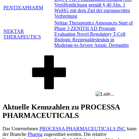
Veröffentlichung gemäß § 40 Abs. 1
PENTIXAPHARM
WpHG mit dem Ziel der europaweiten
Verbreitung
Nektar Therapeutics Announces Start of
Phase 3 ZENITH AD Program
NEKTAR
Evaluating Novel Regulatory T-Cell
THERAPEUTICS
Biologic Rezpegaldesleukin in
Moderate-to-Severe Atopic Dermatitis
Aktuelle Kennzahlen zu PROCESSA
PHARMACEUTICALS
Das Unternehmen
PROCESSA PHARMACEUTICALS INC
kann
der Branche
Pharma
zugeordnet werden. Die relative