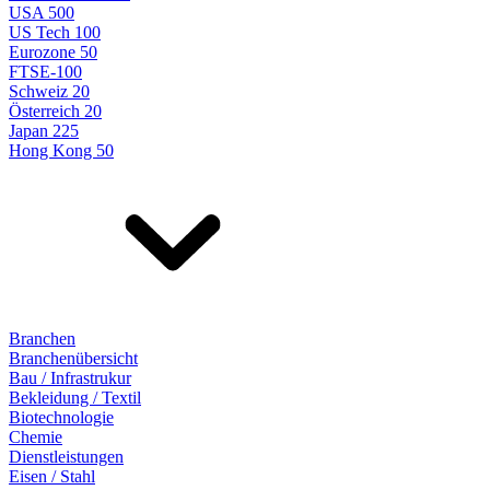
USA 500
US Tech 100
Eurozone 50
FTSE-100
Schweiz 20
Österreich 20
Japan 225
Hong Kong 50
Branchen
Branchenübersicht
Bau / Infrastrukur
Bekleidung / Textil
Biotechnologie
Chemie
Dienstleistungen
Eisen / Stahl