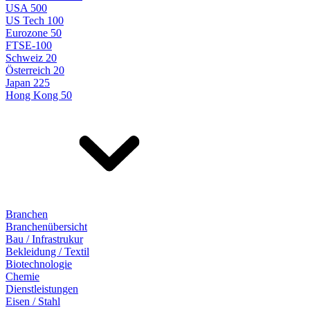
USA 500
US Tech 100
Eurozone 50
FTSE-100
Schweiz 20
Österreich 20
Japan 225
Hong Kong 50
Branchen
Branchenübersicht
Bau / Infrastrukur
Bekleidung / Textil
Biotechnologie
Chemie
Dienstleistungen
Eisen / Stahl