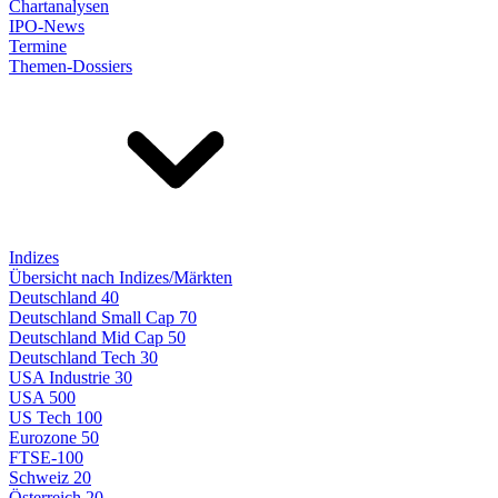
Chartanalysen
IPO-News
Termine
Themen-Dossiers
Indizes
Übersicht nach Indizes/Märkten
Deutschland 40
Deutschland Small Cap 70
Deutschland Mid Cap 50
Deutschland Tech 30
USA Industrie 30
USA 500
US Tech 100
Eurozone 50
FTSE-100
Schweiz 20
Österreich 20