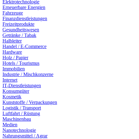
Elektrotechnologie
Erneuerbare Energien
Fahrzeuge
Finanzdienstleistungen
Freizeitprodukte
Gesundheitswesen
Getränke / Tabak
Halbleiter
Handel / E-Commerce
Hardware
Holz / Papier
Hotels / Tourismus
Immobilien
Industrie / Mischkonzerne
Internet
IT-Dienstleistungen
Konsumgüter
Kosmetik
Kunststoffe / Verpackungen
Logistik / Transport
Luftfahrt / Rüstung
Maschinenbau
Medien
Nanotechnologie
Nahrungsmittel / Agrar