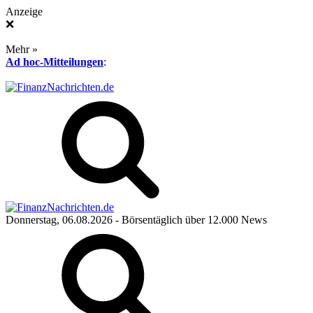
Anzeige
❌
Mehr »
Ad hoc-Mitteilungen
:
Donnerstag, 06.08.2026
- Börsentäglich über 12.000 News