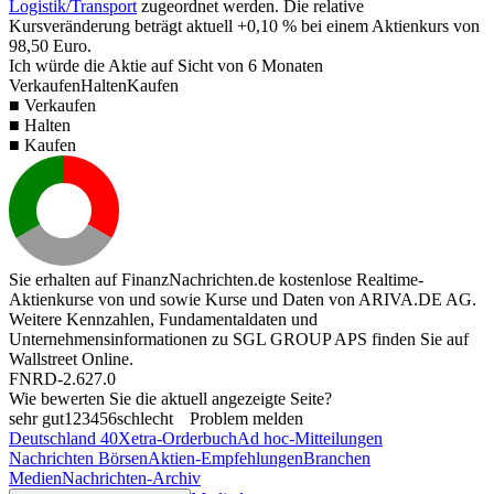
Logistik/Transport
zugeordnet werden. Die relative
Kursveränderung beträgt aktuell
+0,10 %
bei einem Aktienkurs von
98,50
Euro.
Ich würde die Aktie auf Sicht von 6 Monaten
Verkaufen
Halten
Kaufen
■ Verkaufen
■ Halten
■ Kaufen
Sie erhalten auf FinanzNachrichten.de kostenlose Realtime-
Aktienkurse von
und
sowie Kurse und Daten von
ARIVA.DE AG
.
Weitere Kennzahlen, Fundamentaldaten und
Unternehmensinformationen zu SGL GROUP APS finden Sie auf
Wallstreet Online
.
FNRD-2.627.0
Wie bewerten Sie die aktuell angezeigte Seite?
sehr gut
1
2
3
4
5
6
schlecht
Problem melden
Deutschland 40
Xetra-Orderbuch
Ad hoc-Mitteilungen
Nachrichten Börsen
Aktien-Empfehlungen
Branchen
Medien
Nachrichten-Archiv