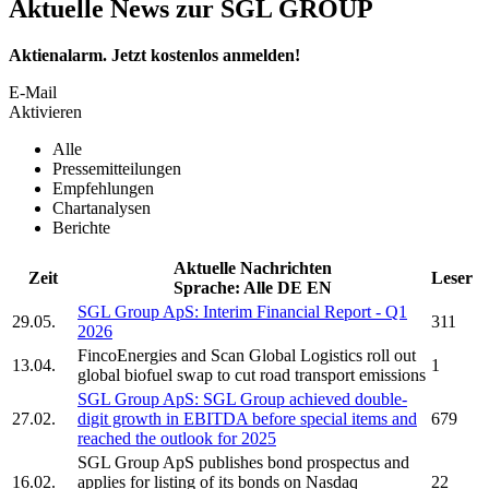
Aktuelle News zur SGL GROUP
Aktienalarm. Jetzt kostenlos anmelden!
E-Mail
Aktivieren
Alle
Pressemitteilungen
Empfehlungen
Chartanalysen
Berichte
Aktuelle Nachrichten
Zeit
Leser
Sprache:
Alle
DE
EN
SGL Group ApS:
Interim Financial Report - Q1
29.05.
311
2026
FincoEnergies and
Scan Global Logistics
roll out
13.04.
1
global biofuel swap to cut road transport emissions
SGL Group ApS:
SGL Group
achieved double-
27.02.
digit growth in EBITDA before special items and
679
reached the outlook for 2025
SGL Group ApS
publishes bond prospectus and
16.02.
applies for listing of its bonds on Nasdaq
22