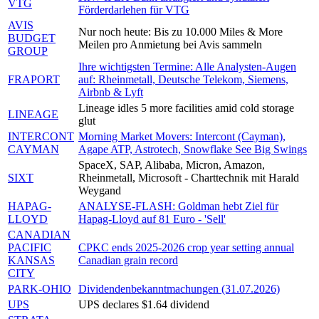
VTG
Förderdarlehen für VTG
AVIS
Nur noch heute: Bis zu 10.000 Miles & More
BUDGET
Meilen pro Anmietung bei Avis sammeln
GROUP
Ihre wichtigsten Termine: Alle Analysten-Augen
FRAPORT
auf: Rheinmetall, Deutsche Telekom, Siemens,
Airbnb & Lyft
Lineage idles 5 more facilities amid cold storage
LINEAGE
glut
INTERCONT
Morning Market Movers: Intercont (Cayman),
CAYMAN
Agape ATP, Astrotech, Snowflake See Big Swings
SpaceX, SAP, Alibaba, Micron, Amazon,
SIXT
Rheinmetall, Microsoft - Charttechnik mit Harald
Weygand
HAPAG-
ANALYSE-FLASH: Goldman hebt Ziel für
LLOYD
Hapag-Lloyd auf 81 Euro - 'Sell'
CANADIAN
PACIFIC
CPKC ends 2025-2026 crop year setting annual
KANSAS
Canadian grain record
CITY
PARK-OHIO
Dividendenbekanntmachungen (31.07.2026)
UPS
UPS declares $1.64 dividend