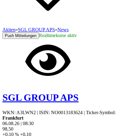
Aktien
»
SGL GROUP APS
»
News
Realtimekurse aktiv
Push Mitteilungen
SGL GROUP APS
WKN: A3LWN2
|
ISIN: NO0013183624
|
Ticker-Symbol:
Frankfurt
06.08.26
|
08:30
98,50
+0,10 %
+0,10