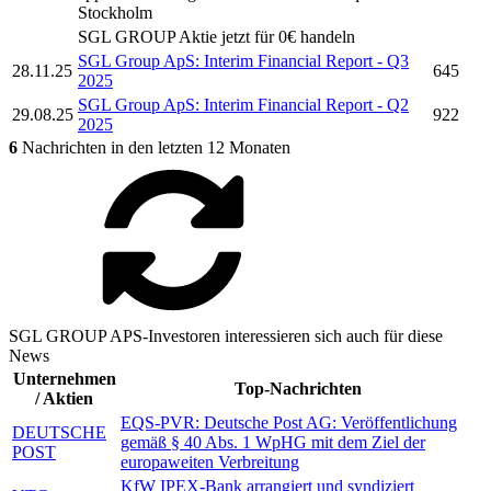
Stockholm
SGL GROUP
Aktie jetzt für 0€ handeln
SGL Group ApS:
Interim Financial Report - Q3
28.11.25
645
2025
SGL Group ApS:
Interim Financial Report - Q2
29.08.25
922
2025
6
Nachrichten in den letzten 12 Monaten
SGL GROUP APS-Investoren interessieren sich auch für diese
News
Unternehmen
Top-Nachrichten
/ Aktien
EQS-PVR: Deutsche Post AG: Veröffentlichung
DEUTSCHE
gemäß § 40 Abs. 1 WpHG mit dem Ziel der
POST
europaweiten Verbreitung
KfW IPEX-Bank arrangiert und syndiziert