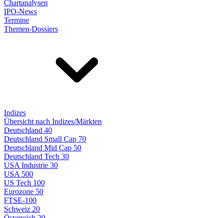
Chartanalysen
IPO-News
Termine
Themen-Dossiers
Indizes
Übersicht nach Indizes/Märkten
Deutschland 40
Deutschland Small Cap 70
Deutschland Mid Cap 50
Deutschland Tech 30
USA Industrie 30
USA 500
US Tech 100
Eurozone 50
FTSE-100
Schweiz 20
Österreich 20