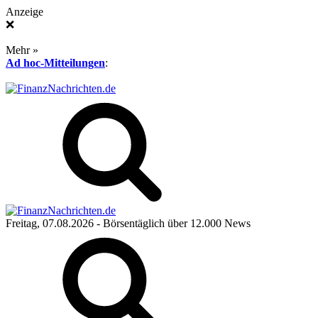
Anzeige
❌
Mehr »
Ad hoc-Mitteilungen
:
Freitag, 07.08.2026
- Börsentäglich über 12.000 News