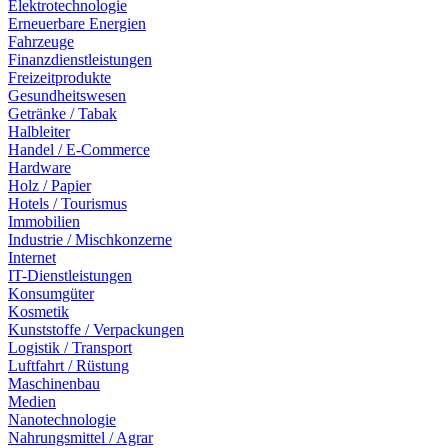
Elektrotechnologie
Erneuerbare Energien
Fahrzeuge
Finanzdienstleistungen
Freizeitprodukte
Gesundheitswesen
Getränke / Tabak
Halbleiter
Handel / E-Commerce
Hardware
Holz / Papier
Hotels / Tourismus
Immobilien
Industrie / Mischkonzerne
Internet
IT-Dienstleistungen
Konsumgüter
Kosmetik
Kunststoffe / Verpackungen
Logistik / Transport
Luftfahrt / Rüstung
Maschinenbau
Medien
Nanotechnologie
Nahrungsmittel / Agrar