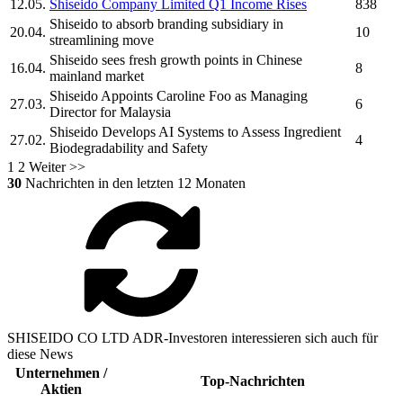
12.05.
Shiseido
Company Limited Q1 Income Rises
838
Shiseido
to absorb branding subsidiary in
20.04.
10
streamlining move
Shiseido
sees fresh growth points in Chinese
16.04.
8
mainland market
Shiseido
Appoints Caroline Foo as Managing
27.03.
6
Director for Malaysia
Shiseido
Develops AI Systems to Assess Ingredient
27.02.
4
Biodegradability and Safety
1
2
Weiter >>
30
Nachrichten in den letzten 12 Monaten
SHISEIDO CO LTD ADR-Investoren interessieren sich auch für
diese News
Unternehmen /
Top-Nachrichten
Aktien