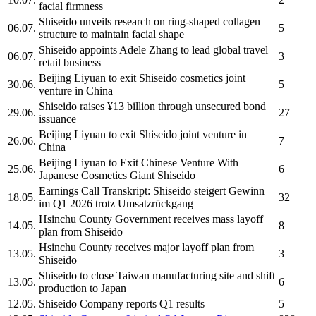
facial firmness
Shiseido
unveils research on ring-shaped collagen
06.07.
5
structure to maintain facial shape
Shiseido
appoints Adele Zhang to lead global travel
06.07.
3
retail business
Beijing Liyuan to exit
Shiseido
cosmetics joint
30.06.
5
venture in China
Shiseido
raises ¥13 billion through unsecured bond
29.06.
27
issuance
Beijing Liyuan to exit
Shiseido
joint venture in
26.06.
7
China
Beijing Liyuan to Exit Chinese Venture With
25.06.
6
Japanese Cosmetics Giant
Shiseido
Earnings Call Transkript:
Shiseido
steigert Gewinn
18.05.
32
im Q1 2026 trotz Umsatzrückgang
Hsinchu County Government receives mass layoff
14.05.
8
plan from
Shiseido
Hsinchu County receives major layoff plan from
13.05.
3
Shiseido
Shiseido
to close Taiwan manufacturing site and shift
13.05.
6
production to Japan
12.05.
Shiseido
Company reports Q1 results
5