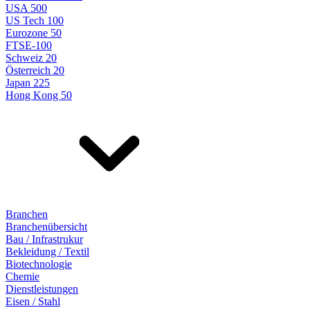
USA 500
US Tech 100
Eurozone 50
FTSE-100
Schweiz 20
Österreich 20
Japan 225
Hong Kong 50
Branchen
Branchenübersicht
Bau / Infrastrukur
Bekleidung / Textil
Biotechnologie
Chemie
Dienstleistungen
Eisen / Stahl