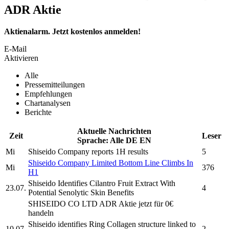
ADR Aktie
Aktienalarm. Jetzt kostenlos anmelden!
E-Mail
Aktivieren
Alle
Pressemitteilungen
Empfehlungen
Chartanalysen
Berichte
Aktuelle Nachrichten
Zeit
Leser
Sprache:
Alle
DE
EN
Mi
Shiseido
Company reports 1H results
5
Shiseido
Company Limited Bottom Line Climbs In
Mi
376
H1
Shiseido
Identifies Cilantro Fruit Extract With
23.07.
4
Potential Senolytic Skin Benefits
SHISEIDO CO LTD ADR
Aktie jetzt für 0€
handeln
Shiseido
identifies Ring Collagen structure linked to
10.07.
2