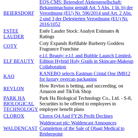
EQS-CMS: Beiersdorf Aktiengesellschaft:
Bekanntmachung gemäß Art. 5 Abs. 1 lit. b) der
BEIERSDORF
Verordnung (EU) Nr. 596/2014 und Art. 2 Abs.
2 und 3 der Delegierten Verordnung (EU) Nr.
2016/1052
ESTEE
Estée Lauder Stock: Analyst Estimates &
LAUDER
Ratings
Coty Expands Refillable Burberry Goddess
COTY
Fragrance Franchise
e.l.f. Beauty: e.l.f. and Bubble Launch Limited-
ELF BEAUTY
Edition Hybrid Holy Grails in Skincare-Makeup
Collaboration
KANEBO selects Eastman Cristal One IM812
KAO
for luxury overcap packaging
How Revlon is betting, and succeeding, on
REVLON
Amazon and TikTok Shop
PARK HA
Park Ha Biological Technology Co., Ltd. - S-8,
BIOLOGICAL
Securities to be offered to employees in
TECHNOLOGY
employee benefit plans
CLOROX
Clorox Q4 And FY26 Profit Declines
Waldencast plc: Waldencast Announces
WALDENCAST
Completion of the Sale of Obagi Medical to
Bridgepoint