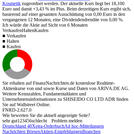
Kosmetik
zugeordnet werden. Der aktuelle Kurs liegt bei
18,100
Euro und damit
+3,43 %
im Plus. Beim derzeitigen Kurs ergibt sich,
basierend auf einer gesamten Ausschüttung von
0,00
Euro in den
vergangenen 12 Monaten, eine Dividendendrendite von
0,00 %
.
Ich würde die Aktie auf Sicht von 6 Monaten
Verkaufen
Halten
Kaufen
■ Verkaufen
■ Halten
■ Kaufen
Sie erhalten auf FinanzNachrichten.de kostenlose Realtime-
Aktienkurse von
und
sowie Kurse und Daten von
ARIVA.DE AG
.
Weitere Kennzahlen, Fundamentaldaten und
Unternehmensinformationen zu SHISEIDO CO LTD ADR finden
Sie auf
Wallstreet Online
.
FNRD-2.627.0
Wie bewerten Sie die aktuell angezeigte Seite?
sehr gut
1
2
3
4
5
6
schlecht
Problem melden
Deutschland 40
Xetra-Orderbuch
Ad hoc-Mitteilungen
Nachrichten Börsen
Aktien-Empfehlungen
Branchen