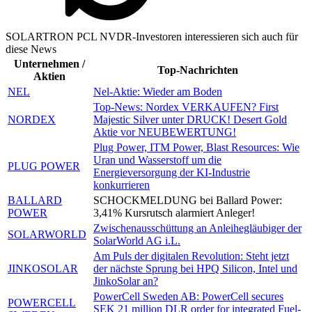
SOLARTRON PCL NVDR-Investoren interessieren sich auch für
diese News
Unternehmen /
Top-Nachrichten
Aktien
NEL
Nel-Aktie: Wieder am Boden
Top-News: Nordex VERKAUFEN? First
NORDEX
Majestic Silver unter DRUCK! Desert Gold
Aktie vor NEUBEWERTUNG!
Plug Power, ITM Power, Blast Resources: Wie
Uran und Wasserstoff um die
PLUG POWER
Energieversorgung der KI-Industrie
konkurrieren
BALLARD
SCHOCKMELDUNG bei Ballard Power:
POWER
3,41% Kursrutsch alarmiert Anleger!
Zwischenausschüttung an Anleihegläubiger der
SOLARWORLD
SolarWorld AG i.L.
Am Puls der digitalen Revolution: Steht jetzt
JINKOSOLAR
der nächste Sprung bei HPQ Silicon, Intel und
JinkoSolar an?
PowerCell Sweden AB: PowerCell secures
POWERCELL
SEK 21 million DLR order for integrated Fuel-