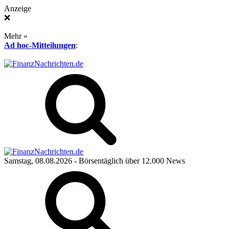
Anzeige
❌
Mehr »
Ad hoc-Mitteilungen
:
Samstag, 08.08.2026
- Börsentäglich über 12.000 News