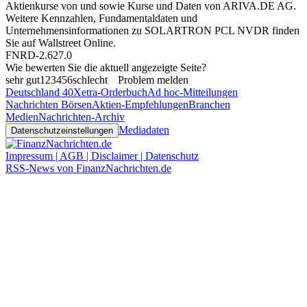
Aktienkurse von
und
sowie Kurse und Daten von
ARIVA.DE AG
.
Weitere Kennzahlen, Fundamentaldaten und
Unternehmensinformationen zu SOLARTRON PCL NVDR finden
Sie auf
Wallstreet Online
.
FNRD-2.627.0
Wie bewerten Sie die aktuell angezeigte Seite?
sehr gut
1
2
3
4
5
6
schlecht
Problem melden
Deutschland 40
Xetra-Orderbuch
Ad hoc-Mitteilungen
Nachrichten Börsen
Aktien-Empfehlungen
Branchen
Medien
Nachrichten-Archiv
Mediadaten
Datenschutzeinstellungen
Impressum | AGB | Disclaimer | Datenschutz
RSS-News von FinanzNachrichten.de