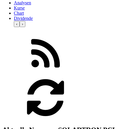
Analysen
Kurse
Chart
Dividende
‹
›