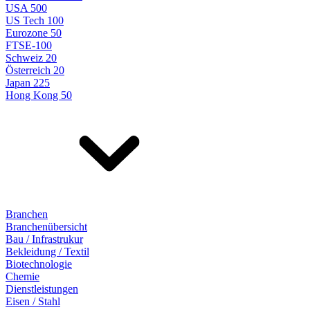
USA 500
US Tech 100
Eurozone 50
FTSE-100
Schweiz 20
Österreich 20
Japan 225
Hong Kong 50
Branchen
Branchenübersicht
Bau / Infrastrukur
Bekleidung / Textil
Biotechnologie
Chemie
Dienstleistungen
Eisen / Stahl