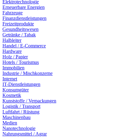
Elektrotechnologie
Erneuerbare Energien
Fahrzeuge
Finanzdienstleistungen
Freizeitprodukte
Gesundheitswesen
Getränke / Tabak
Halbleiter
Handel / E-Commerce
Hardware
Holz / Papier
Hotels / Tourismus
Immobilien
Industrie / Mischkonzerne
Internet
IT-Dienstleistungen
Konsumgüter
Kosmetik
Kunststoffe / Verpackungen
Logistik / Transport
Luftfahrt / Rüstung
Maschinenbau
Medien
Nanotechnologie
Nahrungsmittel / Agrar