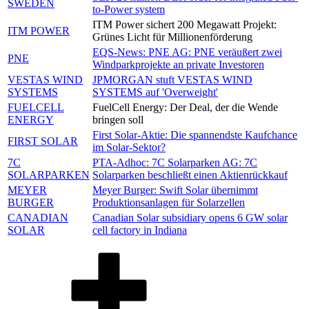
SWEDEN
to-Power system
ITM Power sichert 200 Megawatt Projekt:
ITM POWER
Grünes Licht für Millionenförderung
EQS-News: PNE AG: PNE veräußert zwei
PNE
Windparkprojekte an private Investoren
VESTAS WIND
JPMORGAN stuft VESTAS WIND
SYSTEMS
SYSTEMS auf 'Overweight'
FUELCELL
FuelCell Energy: Der Deal, der die Wende
ENERGY
bringen soll
First Solar-Aktie: Die spannendste Kaufchance
FIRST SOLAR
im Solar-Sektor?
7C
PTA-Adhoc:
7C Solarparken AG: 7C
SOLARPARKEN
Solarparken beschließt einen Aktienrückkauf
MEYER
Meyer Burger: Swift Solar übernimmt
BURGER
Produktionsanlagen für Solarzellen
CANADIAN
Canadian Solar subsidiary opens 6 GW solar
SOLAR
cell factory in Indiana