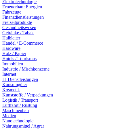
Elektrotechnologie
Erneuerbare Energien
Fahrzeuge
Finanzdienstleistungen
Freizeitprodukte
Gesundheitswesen
Getränke / Tabak
Halbleiter
Handel / E-Commerce
Hardware
Holz / Papier
Hotels / Tourismus
Immobilien
Industrie / Mischkonzerne
Internet
IT-Dienstleistungen
Konsumgüter
Kosmetik
Kunststoffe / Verpackungen
Logistik / Transport
Luftfahrt / Rüstung
Maschinenbau
Medien
Nanotechnologie
Nahrungsmittel / Agrar