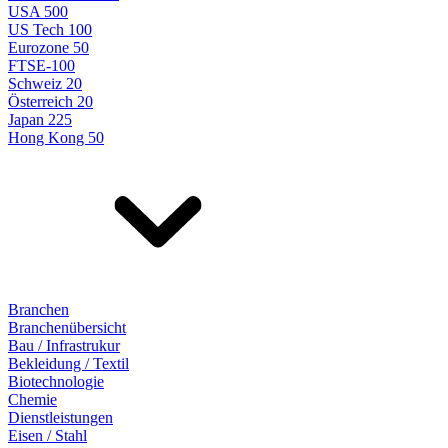
USA 500
US Tech 100
Eurozone 50
FTSE-100
Schweiz 20
Österreich 20
Japan 225
Hong Kong 50
Branchen
Branchenübersicht
Bau / Infrastrukur
Bekleidung / Textil
Biotechnologie
Chemie
Dienstleistungen
Eisen / Stahl