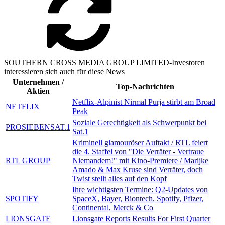
SOUTHERN CROSS MEDIA GROUP LIMITED-Investoren
interessieren sich auch für diese News
Unternehmen /
Top-Nachrichten
Aktien
Netflix-Alpinist Nirmal Purja stirbt am Broad
NETFLIX
Peak
Soziale Gerechtigkeit als Schwerpunkt bei
PROSIEBENSAT.1
Sat.1
Kriminell glamouröser Auftakt / RTL feiert
die 4. Staffel von "Die Verräter - Vertraue
RTL GROUP
Niemandem!" mit Kino-Premiere / Marijke
Amado & Max Kruse sind Verräter, doch
Twist stellt alles auf den Kopf
Ihre wichtigsten Termine: Q2-Updates von
SPOTIFY
SpaceX, Bayer, Biontech, Spotify, Pfizer,
Continental, Merck & Co
LIONSGATE
Lionsgate Reports Results For First Quarter