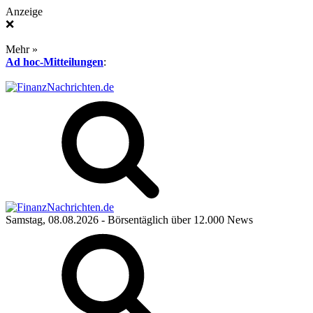
Anzeige
❌
Mehr »
Ad hoc-Mitteilungen
:
Samstag, 08.08.2026
- Börsentäglich über 12.000 News