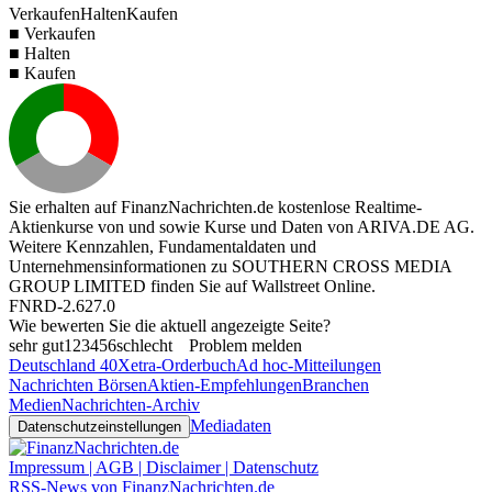
Verkaufen
Halten
Kaufen
■ Verkaufen
■ Halten
■ Kaufen
Sie erhalten auf FinanzNachrichten.de kostenlose Realtime-
Aktienkurse von
und
sowie Kurse und Daten von
ARIVA.DE AG
.
Weitere Kennzahlen, Fundamentaldaten und
Unternehmensinformationen zu SOUTHERN CROSS MEDIA
GROUP LIMITED finden Sie auf
Wallstreet Online
.
FNRD-2.627.0
Wie bewerten Sie die aktuell angezeigte Seite?
sehr gut
1
2
3
4
5
6
schlecht
Problem melden
Deutschland 40
Xetra-Orderbuch
Ad hoc-Mitteilungen
Nachrichten Börsen
Aktien-Empfehlungen
Branchen
Medien
Nachrichten-Archiv
Mediadaten
Datenschutzeinstellungen
Impressum | AGB | Disclaimer | Datenschutz
RSS-News von FinanzNachrichten.de