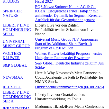
STUDIOS
Fiscal 2027
EQS-News: Springer Nature AG & Co.
SPRINGER
KGaA: Erfolgreiches erstes Halbjahr mit
NATURE
anhaltender Dynamik im Segment Research -
Ausblick für das Gesamtjahr angepasst
LIBERTY LIVE
Liberty Live vor den Zahlen:
HOLDINGS INC
Profitabilitätstest im Schatten von Live
SER C
Nation
Universal Music Group N.V. Announces
UNIVERSAL
Start of its Additional Share Buyback
MUSIC GROUP
Program of €250 Million
WOLTERS
Wolters Kluwer bekräftigt Prognose - erstes
KLUWER
Halbjahr im Rahmen der Erwartung
S&P Global: Deutsche Industrie zeigt im Juli
S&P GLOBAL
Stärke
Here Is Why Newsmax's Meta Partnership
NEWSMAX
Could Accelerate the Path to Profitability for
NMAX Stock.
RELX PLC
Dividendenbekanntmachungen (06.08.2026)
LIBERTY LIVE
Liberty Live vor Quartalszahlen:
HOLDINGS INC
Umsatzentwicklung im Fokus
SER A
Madonna's TikTok/iHeartMedia Confessions
IHEARTMEDIA