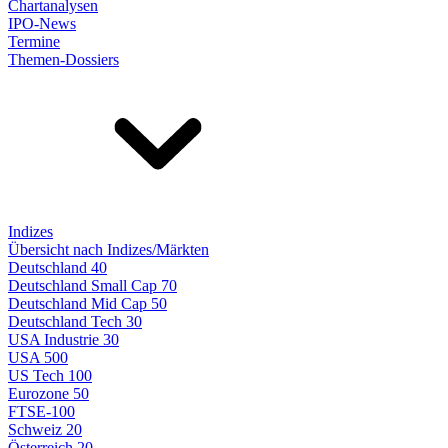
Chartanalysen
IPO-News
Termine
Themen-Dossiers
Indizes
Übersicht nach Indizes/Märkten
Deutschland 40
Deutschland Small Cap 70
Deutschland Mid Cap 50
Deutschland Tech 30
USA Industrie 30
USA 500
US Tech 100
Eurozone 50
FTSE-100
Schweiz 20
Österreich 20