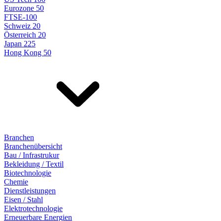
Eurozone 50
FTSE-100
Schweiz 20
Österreich 20
Japan 225
Hong Kong 50
Branchen
Branchenübersicht
Bau / Infrastrukur
Bekleidung / Textil
Biotechnologie
Chemie
Dienstleistungen
Eisen / Stahl
Elektrotechnologie
Erneuerbare Energien