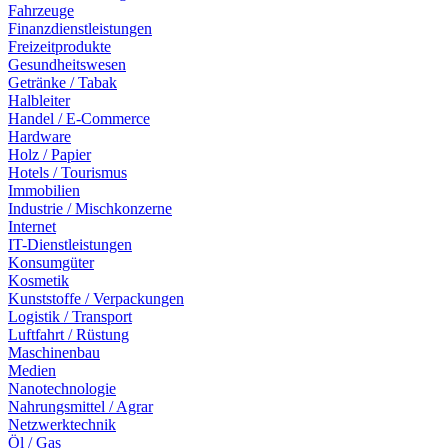
Fahrzeuge
Finanzdienstleistungen
Freizeitprodukte
Gesundheitswesen
Getränke / Tabak
Halbleiter
Handel / E-Commerce
Hardware
Holz / Papier
Hotels / Tourismus
Immobilien
Industrie / Mischkonzerne
Internet
IT-Dienstleistungen
Konsumgüter
Kosmetik
Kunststoffe / Verpackungen
Logistik / Transport
Luftfahrt / Rüstung
Maschinenbau
Medien
Nanotechnologie
Nahrungsmittel / Agrar
Netzwerktechnik
Öl / Gas