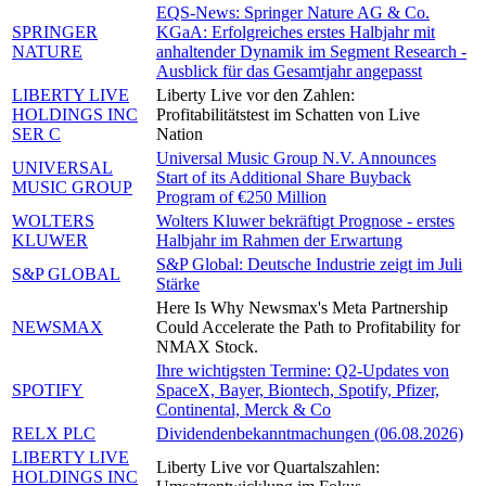
EQS-News: Springer Nature AG & Co.
SPRINGER
KGaA: Erfolgreiches erstes Halbjahr mit
NATURE
anhaltender Dynamik im Segment Research -
Ausblick für das Gesamtjahr angepasst
LIBERTY LIVE
Liberty Live vor den Zahlen:
HOLDINGS INC
Profitabilitätstest im Schatten von Live
SER C
Nation
Universal Music Group N.V. Announces
UNIVERSAL
Start of its Additional Share Buyback
MUSIC GROUP
Program of €250 Million
WOLTERS
Wolters Kluwer bekräftigt Prognose - erstes
KLUWER
Halbjahr im Rahmen der Erwartung
S&P Global: Deutsche Industrie zeigt im Juli
S&P GLOBAL
Stärke
Here Is Why Newsmax's Meta Partnership
NEWSMAX
Could Accelerate the Path to Profitability for
NMAX Stock.
Ihre wichtigsten Termine: Q2-Updates von
SPOTIFY
SpaceX, Bayer, Biontech, Spotify, Pfizer,
Continental, Merck & Co
RELX PLC
Dividendenbekanntmachungen (06.08.2026)
LIBERTY LIVE
Liberty Live vor Quartalszahlen:
HOLDINGS INC