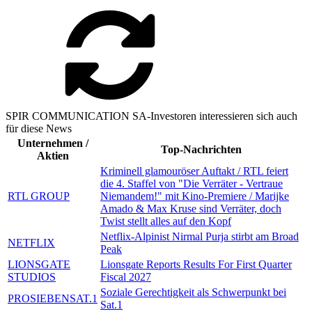
SPIR COMMUNICATION SA-Investoren interessieren sich auch
für diese News
Unternehmen /
Top-Nachrichten
Aktien
Kriminell glamouröser Auftakt / RTL feiert
die 4. Staffel von "Die Verräter - Vertraue
RTL GROUP
Niemandem!" mit Kino-Premiere / Marijke
Amado & Max Kruse sind Verräter, doch
Twist stellt alles auf den Kopf
Netflix-Alpinist Nirmal Purja stirbt am Broad
NETFLIX
Peak
LIONSGATE
Lionsgate Reports Results For First Quarter
STUDIOS
Fiscal 2027
Soziale Gerechtigkeit als Schwerpunkt bei
PROSIEBENSAT.1
Sat.1