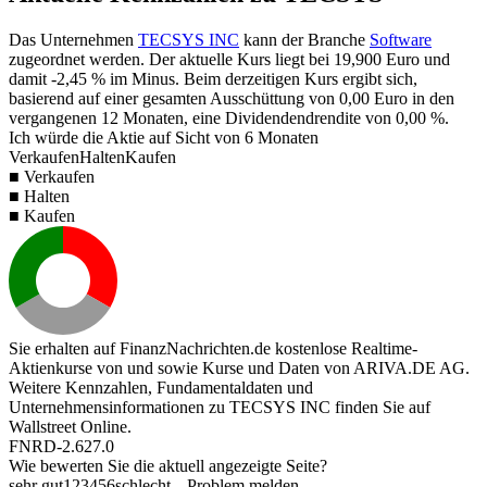
Das Unternehmen
TECSYS INC
kann der Branche
Software
zugeordnet werden. Der aktuelle Kurs liegt bei
19,900
Euro und
damit
-2,45 %
im Minus. Beim derzeitigen Kurs ergibt sich,
basierend auf einer gesamten Ausschüttung von
0,00
Euro in den
vergangenen 12 Monaten, eine Dividendendrendite von
0,00 %
.
Ich würde die Aktie auf Sicht von 6 Monaten
Verkaufen
Halten
Kaufen
■ Verkaufen
■ Halten
■ Kaufen
Sie erhalten auf FinanzNachrichten.de kostenlose Realtime-
Aktienkurse von
und
sowie Kurse und Daten von
ARIVA.DE AG
.
Weitere Kennzahlen, Fundamentaldaten und
Unternehmensinformationen zu TECSYS INC finden Sie auf
Wallstreet Online
.
FNRD-2.627.0
Wie bewerten Sie die aktuell angezeigte Seite?
sehr gut
1
2
3
4
5
6
schlecht
Problem melden