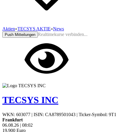
Aktien
»
TECSYS AKTIE
»
News
Realtimekurse verbinden...
Push Mitteilungen
TECSYS INC
WKN: 603077
|
ISIN: CA8789501043
|
Ticker-Symbol: 9T1
Frankfurt
06.08.26
|
08:02
19,900
Euro