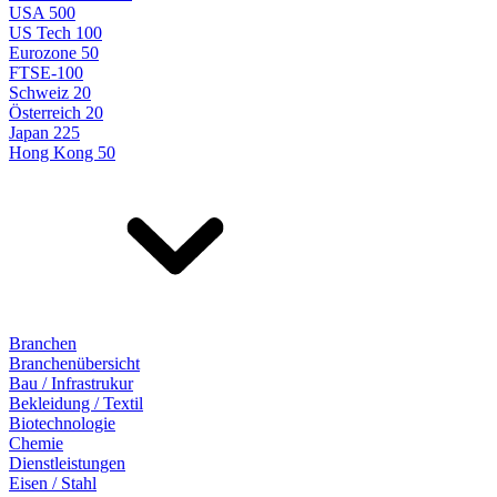
USA 500
US Tech 100
Eurozone 50
FTSE-100
Schweiz 20
Österreich 20
Japan 225
Hong Kong 50
Branchen
Branchenübersicht
Bau / Infrastrukur
Bekleidung / Textil
Biotechnologie
Chemie
Dienstleistungen
Eisen / Stahl