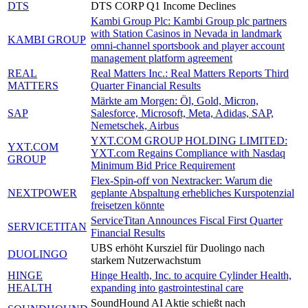
DTS
DTS CORP Q1 Income Declines
Kambi Group Plc: Kambi Group plc partners
with Station Casinos in Nevada in landmark
KAMBI GROUP
omni-channel sportsbook and player account
management platform agreement
REAL
Real Matters Inc.: Real Matters Reports Third
MATTERS
Quarter Financial Results
Märkte am Morgen: Öl, Gold, Micron,
SAP
Salesforce, Microsoft, Meta, Adidas, SAP,
Nemetschek, Airbus
YXT.COM GROUP HOLDING LIMITED:
YXT.COM
YXT.com Regains Compliance with Nasdaq
GROUP
Minimum Bid Price Requirement
Flex-Spin-off von Nextracker: Warum die
NEXTPOWER
geplante Abspaltung erhebliches Kurspotenzial
freisetzen könnte
ServiceTitan Announces Fiscal First Quarter
SERVICETITAN
Financial Results
UBS erhöht Kursziel für Duolingo nach
DUOLINGO
starkem Nutzerwachstum
HINGE
Hinge Health, Inc. to acquire Cylinder Health,
HEALTH
expanding into gastrointestinal care
SoundHound AI Aktie schießt nach