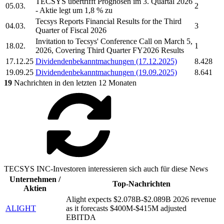
TECSYS
übertrifft Prognosen im 3. Quartal 2026
05.03.
2
- Aktie legt um 1,8 % zu
Tecsys
Reports Financial Results for the Third
04.03.
3
Quarter of Fiscal 2026
Invitation to
Tecsys'
Conference Call on March 5,
18.02.
1
2026, Covering Third Quarter FY2026 Results
17.12.25
Dividendenbekanntmachungen (17.12.2025)
8.428
19.09.25
Dividendenbekanntmachungen (19.09.2025)
8.641
19
Nachrichten in den letzten 12 Monaten
TECSYS INC-Investoren interessieren sich auch für diese News
Unternehmen /
Top-Nachrichten
Aktien
Alight expects $2.078B-$2.089B 2026 revenue
ALIGHT
as it forecasts $400M-$415M adjusted
EBITDA