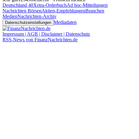
Deutschland 40
Xetra-Orderbuch
Ad hoc-Mitteilungen
Nachrichten Börsen
Aktien-Empfehlungen
Branchen
Medien
Nachrichten-Archiv
Mediadaten
Datenschutzeinstellungen
Impressum | AGB | Disclaimer | Datenschutz
RSS-News von FinanzNachrichten.de