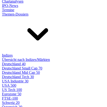
Chartanalysen
IPO-News
Termine
Themen-Dossiers
Indizes
Übersicht nach Indizes/Märkten
Deutschland 40
Deutschland Small Cap 70
Deutschland Mid Cap 50
Deutschland Tech 30
USA Industrie 30
USA 500
US Tech 100
Eurozone 50
FTSE-100
Schweiz 20
Österreich 20