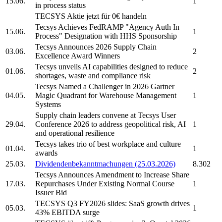
15.06.
1
in process status
TECSYS
Aktie jetzt für 0€ handeln
Tecsys
Achieves FedRAMP "Agency Auth In
15.06.
1
Process" Designation with HHS Sponsorship
Tecsys
Announces 2026 Supply Chain
03.06.
2
Excellence Award Winners
Tecsys
unveils AI capabilities designed to reduce
01.06.
2
shortages, waste and compliance risk
Tecsys
Named a Challenger in 2026 Gartner
04.05.
Magic Quadrant for Warehouse Management
1
Systems
Supply chain leaders convene at
Tecsys
User
29.04.
Conference 2026 to address geopolitical risk, AI
1
and operational resilience
Tecsys
takes trio of best workplace and culture
01.04.
1
awards
25.03.
Dividendenbekanntmachungen (25.03.2026)
8.302
Tecsys
Announces Amendment to Increase Share
17.03.
Repurchases Under Existing Normal Course
1
Issuer Bid
TECSYS
Q3 FY2026 slides: SaaS growth drives
05.03.
1
43% EBITDA surge