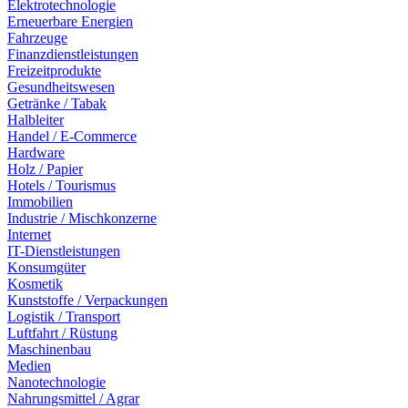
Elektrotechnologie
Erneuerbare Energien
Fahrzeuge
Finanzdienstleistungen
Freizeitprodukte
Gesundheitswesen
Getränke / Tabak
Halbleiter
Handel / E-Commerce
Hardware
Holz / Papier
Hotels / Tourismus
Immobilien
Industrie / Mischkonzerne
Internet
IT-Dienstleistungen
Konsumgüter
Kosmetik
Kunststoffe / Verpackungen
Logistik / Transport
Luftfahrt / Rüstung
Maschinenbau
Medien
Nanotechnologie
Nahrungsmittel / Agrar