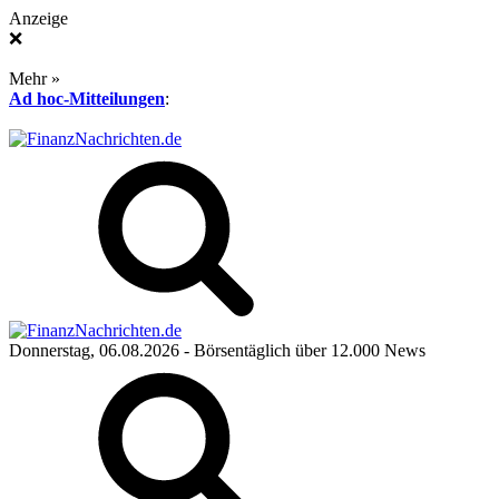
Anzeige
❌
Mehr »
Ad hoc-Mitteilungen
:
Donnerstag, 06.08.2026
- Börsentäglich über 12.000 News