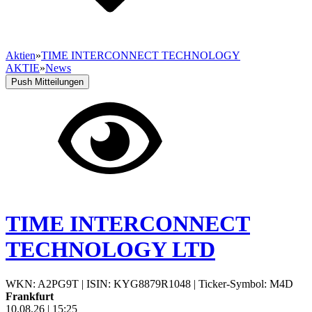
Aktien
»
TIME INTERCONNECT TECHNOLOGY
AKTIE
»
News
Push Mitteilungen
TIME INTERCONNECT
TECHNOLOGY LTD
WKN: A2PG9T
|
ISIN: KYG8879R1048
|
Ticker-Symbol: M4D
Frankfurt
10.08.26
|
15:25