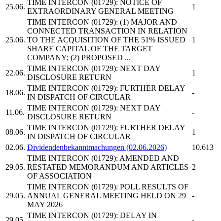
TIME INTERCON
(01729): NOTICE OF
25.06.
1
EXTRAORDINARY GENERAL MEETING
TIME INTERCON
(01729): (1) MAJOR AND
CONNECTED TRANSACTION IN RELATION
25.06.
TO THE ACQUISITION OF THE 51% ISSUED
1
SHARE CAPITAL OF THE TARGET
COMPANY; (2) PROPOSED ...
TIME INTERCON
(01729): NEXT DAY
22.06.
1
DISCLOSURE RETURN
TIME INTERCON
(01729): FURTHER DELAY
18.06.
-
IN DISPATCH OF CIRCULAR
TIME INTERCON
(01729): NEXT DAY
11.06.
-
DISCLOSURE RETURN
TIME INTERCON
(01729): FURTHER DELAY
08.06.
1
IN DISPATCH OF CIRCULAR
02.06.
Dividendenbekanntmachungen (02.06.2026)
10.613
TIME INTERCON
(01729): AMENDED AND
29.05.
RESTATED MEMORANDUM AND ARTICLES
2
OF ASSOCIATION
TIME INTERCON
(01729): POLL RESULTS OF
29.05.
ANNUAL GENERAL MEETING HELD ON 29
-
MAY 2026
TIME INTERCON
(01729): DELAY IN
29.05.
-