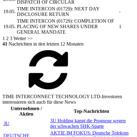
DISPATCH OF CIRCULAR
TIME INTERCON
(01729): NEXT DAY
19.05.
-
DISCLOSURE RETURN
TIME INTERCON
(01729): COMPLETION OF
19.05.
PLACING OF NEW SHARES UNDER
1
GENERAL MANDATE
1
2
3
Weiter >>
41
Nachrichten in den letzten 12 Monaten
TIME INTERCONNECT TECHNOLOGY LTD-Investoren
interessieren sich auch für diese News
Unternehmen /
Top-Nachrichten
Aktien
3U Holding kappt die Prognose wegen
3U
der schwachen SHK-Sparte
AKTIE IM FOKUS: Deutsche Telekom
DEUTSCHE