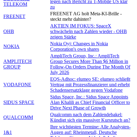
legen nach Bericht zu T-Mobile US klar
TELEKOM
zu
FREENET AG holt Meta-KI-Brille -
FREENET
steckt mehr dahinter?
AKTIEN IM FOKUS: SpaceX
OHB
schwächeln nach Zahlen wieder - OHB
zeigen Stärke
Nokia Oyj: Changes in Nokia
NOKIA
Corporation's own shares
AmpliTech Group, Inc.: AmpliTech
AMPLITECH
Group Secures More Than $6 Million in
GROUP
Follow-On Orders During The Month Of
July 2026
EQS-Adhoc: elumeo SE: elumeo schließt
VODAFONE
Vertrag mit Prozessfinanzierer und erhebt
Schadensersatzklage gegen Vodafone
Sidus Space, Inc.: Sidus Space Appoints
SIDUS SPACE
Alan Khalili as Chief Financial Officer to
Drive Next Phase of Growth
Qualcomm nach dem Zahlendebakel:
QUALCOMM
Kündigt sich ein massiver Kursrutsch an?
Ihre wichtigsten Termine: Alle Analysten-
1&1
Augen auf: Rheinmetall, Deutsche