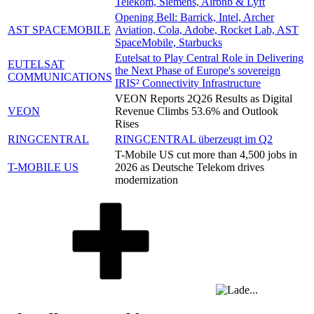
Telekom, Siemens, Airbnb & Lyft
Opening Bell: Barrick, Intel, Archer
AST SPACEMOBILE
Aviation, Cola, Adobe, Rocket Lab, AST
SpaceMobile, Starbucks
Eutelsat to Play Central Role in Delivering
EUTELSAT
the Next Phase of Europe's sovereign
COMMUNICATIONS
IRIS² Connectivity Infrastructure
VEON Reports 2Q26 Results as Digital
VEON
Revenue Climbs 53.6% and Outlook
Rises
RINGCENTRAL
RINGCENTRAL überzeugt im Q2
T-Mobile US cut more than 4,500 jobs in
T-MOBILE US
2026 as Deutsche Telekom drives
modernization