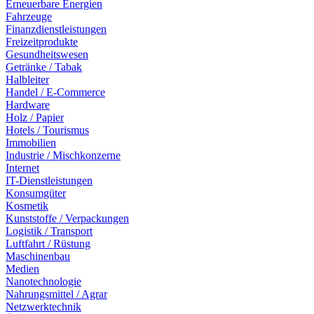
Erneuerbare Energien
Fahrzeuge
Finanzdienstleistungen
Freizeitprodukte
Gesundheitswesen
Getränke / Tabak
Halbleiter
Handel / E-Commerce
Hardware
Holz / Papier
Hotels / Tourismus
Immobilien
Industrie / Mischkonzerne
Internet
IT-Dienstleistungen
Konsumgüter
Kosmetik
Kunststoffe / Verpackungen
Logistik / Transport
Luftfahrt / Rüstung
Maschinenbau
Medien
Nanotechnologie
Nahrungsmittel / Agrar
Netzwerktechnik