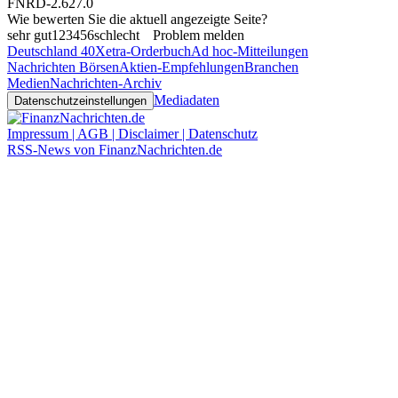
FNRD-2.627.0
Wie bewerten Sie die aktuell angezeigte Seite?
sehr gut
1
2
3
4
5
6
schlecht
Problem melden
Deutschland 40
Xetra-Orderbuch
Ad hoc-Mitteilungen
Nachrichten Börsen
Aktien-Empfehlungen
Branchen
Medien
Nachrichten-Archiv
Mediadaten
Datenschutzeinstellungen
Impressum | AGB | Disclaimer | Datenschutz
RSS-News von FinanzNachrichten.de