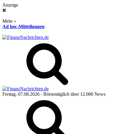
Anzeige
❌
Mehr »
Ad hoc-Mitteilungen
:
Freitag, 07.08.2026
- Börsentäglich über 12.000 News