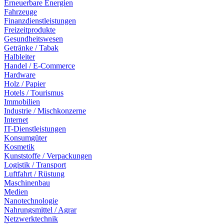
Erneuerbare Energien
Fahrzeuge
Finanzdienstleistungen
Freizeitprodukte
Gesundheitswesen
Getränke / Tabak
Halbleiter
Handel / E-Commerce
Hardware
Holz / Papier
Hotels / Tourismus
Immobilien
Industrie / Mischkonzerne
Internet
IT-Dienstleistungen
Konsumgüter
Kosmetik
Kunststoffe / Verpackungen
Logistik / Transport
Luftfahrt / Rüstung
Maschinenbau
Medien
Nanotechnologie
Nahrungsmittel / Agrar
Netzwerktechnik