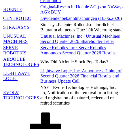
distribution
Original-Research: Hoenle AG (von NuWays
HOENLE
AG): BUY
CENTROTEC
Dividendenbekanntmachungen (16.06.2026)
Stratasys-Patente: Rollen-Isolator dichtet
STRATASYS
Bauraum ab, neues Harz hält Witterung stand
UNUSUAL
Unusual Machines, Inc.: Unusual Machines
MACHINES
Second Quarter 2026 Shareholder Letter
SERVE
Serve Robotics Inc.: Serve Robotics
ROBOTICS
Announces Second Quarter 2026 Results
AIRJOULE
Why Did AirJoule Stock Pop Today?
TECHNOLOGIES
Lightwave Logic, Inc. Announces Timing of
LIGHTWAVE
Second Quarter 2026 Financial Results and
LOGIC
Business Update Call
NSE - Evolv Technologies Holdings, Inc. -
EVOLV
25, Notification of the removal from listing
TECHNOLOGIES
and registration of matured, redeemed or
retired securities