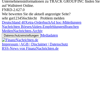
Unternehmensinformationen zu TRACK GROUP INC finden Sie
auf
Wallstreet Online
.
FNRD-2.627.0
Wie bewerten Sie die aktuell angezeigte Seite?
sehr gut
1
2
3
4
5
6
schlecht
Problem melden
Deutschland 40
Xetra-Orderbuch
Ad hoc-Mitteilungen
Nachrichten Börsen
Aktien-Empfehlungen
Branchen
Medien
Nachrichten-Archiv
Mediadaten
Datenschutzeinstellungen
Impressum | AGB | Disclaimer | Datenschutz
RSS-News von FinanzNachrichten.de