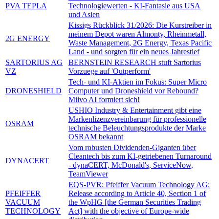
PVA TEPLA
Technologiewerten - KI-Fantasie aus USA
und Asien
Kissigs Rückblick 31/2026: Die Kurstreiber in
meinem Depot waren Almonty, Rheinmetall,
2G ENERGY
Waste Management, 2G Energy, Texas Pacific
Land - und sorgten für ein neues Jahrestief
SARTORIUS AG
BERNSTEIN RESEARCH stuft Sartorius
VZ
Vorzuege auf 'Outperform'
Tech- und KI-Aktien im Fokus: Super Micro
DRONESHIELD
Computer und Droneshield vor Rebound?
Miivo AI formiert sich!
USHIO Industry & Entertainment gibt eine
Markenlizenzvereinbarung für professionelle
OSRAM
technische Beleuchtungsprodukte der Marke
OSRAM bekannt
Vom robusten Dividenden-Giganten über
Cleantech bis zum KI-getriebenen Turnaround
DYNACERT
- dynaCERT, McDonald's, ServiceNow,
TeamViewer
EQS-PVR: Pfeiffer Vacuum Technology AG:
PFEIFFER
Release according to Article 40, Section 1 of
VACUUM
the WpHG [the German Securities Trading
TECHNOLOGY
Act] with the objective of Europe-wide