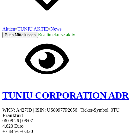
Aktien
»
TUNIU AKTIE
»
News
Realtimekurse aktiv
Push Mitteilungen
TUNIU CORPORATION ADR
WKN: A427JD
|
ISIN: US89977P2056
|
Ticker-Symbol: 0TU
Frankfurt
06.08.26
|
08:07
4,620
Euro
+7,44 %
+0,320