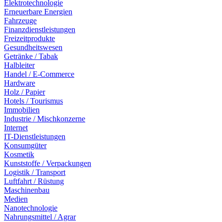
Elektrotechnologie
Erneuerbare Energien
Fahrzeuge
Finanzdienstleistungen
Freizeitprodukte
Gesundheitswesen
Getränke / Tabak
Halbleiter
Handel / E-Commerce
Hardware
Holz / Papier
Hotels / Tourismus
Immobilien
Industrie / Mischkonzerne
Internet
IT-Dienstleistungen
Konsumgüter
Kosmetik
Kunststoffe / Verpackungen
Logistik / Transport
Luftfahrt / Rüstung
Maschinenbau
Medien
Nanotechnologie
Nahrungsmittel / Agrar