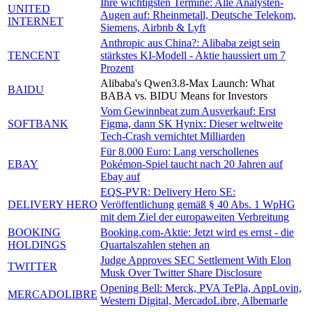
Ihre wichtigsten Termine: Alle Analysten-
UNITED
Augen auf: Rheinmetall, Deutsche Telekom,
INTERNET
Siemens, Airbnb & Lyft
Anthropic aus China?: Alibaba zeigt sein
TENCENT
stärkstes KI-Modell - Aktie haussiert um 7
Prozent
Alibaba's Qwen3.8-Max Launch: What
BAIDU
BABA vs. BIDU Means for Investors
Vom Gewinnbeat zum Ausverkauf: Erst
SOFTBANK
Figma, dann SK Hynix: Dieser weltweite
Tech-Crash vernichtet Milliarden
Für 8.000 Euro: Lang verschollenes
EBAY
Pokémon-Spiel taucht nach 20 Jahren auf
Ebay auf
EQS-PVR: Delivery Hero SE:
DELIVERY HERO
Veröffentlichung gemäß § 40 Abs. 1 WpHG
mit dem Ziel der europaweiten Verbreitung
BOOKING
Booking.com-Aktie: Jetzt wird es ernst - die
HOLDINGS
Quartalszahlen stehen an
Judge Approves SEC Settlement With Elon
TWITTER
Musk Over Twitter Share Disclosure
Opening Bell: Merck, PVA TePla, AppLovin,
MERCADOLIBRE
Western Digital, MercadoLibre, Albemarle