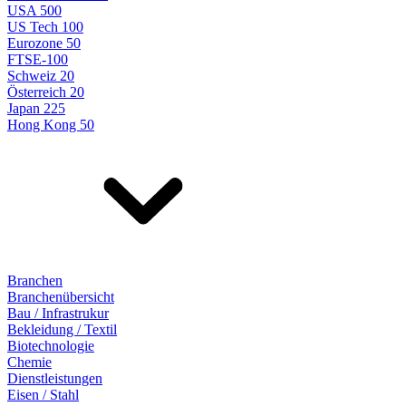
USA 500
US Tech 100
Eurozone 50
FTSE-100
Schweiz 20
Österreich 20
Japan 225
Hong Kong 50
Branchen
Branchenübersicht
Bau / Infrastrukur
Bekleidung / Textil
Biotechnologie
Chemie
Dienstleistungen
Eisen / Stahl