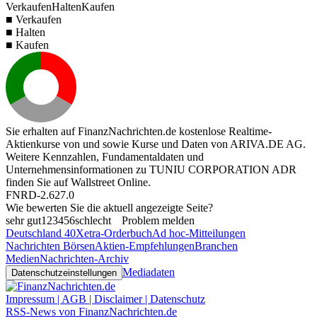
Verkaufen
Halten
Kaufen
■ Verkaufen
■ Halten
■ Kaufen
Sie erhalten auf FinanzNachrichten.de kostenlose Realtime-
Aktienkurse von
und
sowie Kurse und Daten von
ARIVA.DE AG
.
Weitere Kennzahlen, Fundamentaldaten und
Unternehmensinformationen zu TUNIU CORPORATION ADR
finden Sie auf
Wallstreet Online
.
FNRD-2.627.0
Wie bewerten Sie die aktuell angezeigte Seite?
sehr gut
1
2
3
4
5
6
schlecht
Problem melden
Deutschland 40
Xetra-Orderbuch
Ad hoc-Mitteilungen
Nachrichten Börsen
Aktien-Empfehlungen
Branchen
Medien
Nachrichten-Archiv
Mediadaten
Datenschutzeinstellungen
Impressum | AGB | Disclaimer | Datenschutz
RSS-News von FinanzNachrichten.de