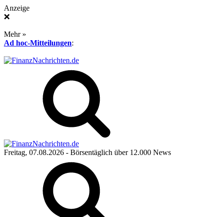
Anzeige
❌
Mehr »
Ad hoc-Mitteilungen
:
Freitag, 07.08.2026
- Börsentäglich über 12.000 News