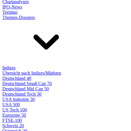
Chartanalysen
IPO-News
Termine
Themen-Dossiers
Indizes
Übersicht nach Indizes/Märkten
Deutschland 40
Deutschland Small Cap 70
Deutschland Mid Cap 50
Deutschland Tech 30
USA Industrie 30
USA 500
US Tech 100
Eurozone 50
FTSE-100
Schweiz 20
Österreich 20