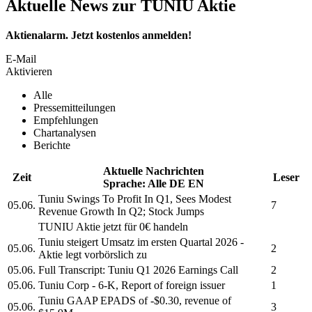
Aktuelle News zur TUNIU Aktie
Aktienalarm. Jetzt kostenlos anmelden!
E-Mail
Aktivieren
Alle
Pressemitteilungen
Empfehlungen
Chartanalysen
Berichte
Aktuelle Nachrichten
Zeit
Leser
Sprache:
Alle
DE
EN
Tuniu
Swings To Profit In Q1, Sees Modest
05.06.
7
Revenue Growth In Q2; Stock Jumps
TUNIU
Aktie jetzt für 0€ handeln
Tuniu
steigert Umsatz im ersten Quartal 2026 -
05.06.
2
Aktie legt vorbörslich zu
05.06.
Full Transcript:
Tuniu
Q1 2026 Earnings Call
2
05.06.
Tuniu Corp
- 6-K, Report of foreign issuer
1
Tuniu
GAAP EPADS of -$0.30, revenue of
05.06.
3