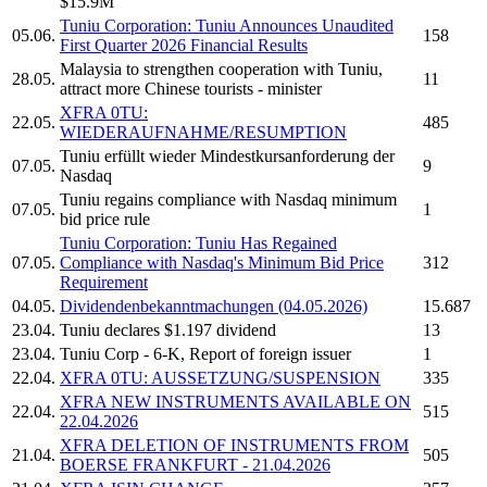
$15.9M
Tuniu Corporation:
Tuniu
Announces Unaudited
05.06.
158
First Quarter 2026 Financial Results
Malaysia to strengthen cooperation with
Tuniu,
28.05.
11
attract more Chinese tourists - minister
XFRA 0TU:
22.05.
485
WIEDERAUFNAHME/RESUMPTION
Tuniu
erfüllt wieder Mindestkursanforderung der
07.05.
9
Nasdaq
Tuniu
regains compliance with Nasdaq minimum
07.05.
1
bid price rule
Tuniu Corporation:
Tuniu
Has Regained
07.05.
Compliance with Nasdaq's Minimum Bid Price
312
Requirement
04.05.
Dividendenbekanntmachungen (04.05.2026)
15.687
23.04.
Tuniu
declares $1.197 dividend
13
23.04.
Tuniu Corp
- 6-K, Report of foreign issuer
1
22.04.
XFRA 0TU: AUSSETZUNG/SUSPENSION
335
XFRA NEW INSTRUMENTS AVAILABLE ON
22.04.
515
22.04.2026
XFRA DELETION OF INSTRUMENTS FROM
21.04.
505
BOERSE FRANKFURT - 21.04.2026