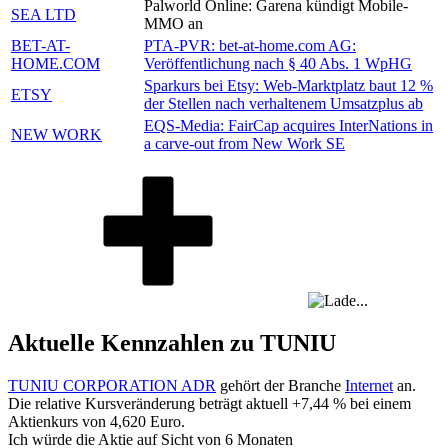
Palworld Online: Garena kündigt Mobile-
SEA LTD
MMO an
BET-AT-
PTA-PVR: bet-at-home.com AG:
HOME.COM
Veröffentlichung nach § 40 Abs. 1 WpHG
Sparkurs bei Etsy: Web-Marktplatz baut 12 %
ETSY
der Stellen nach verhaltenem Umsatzplus ab
EQS-Media: FairCap acquires InterNations in
NEW WORK
a carve-out from New Work SE
Aktuelle Kennzahlen zu TUNIU
TUNIU CORPORATION ADR
gehört der Branche
Internet
an.
Die relative Kursveränderung beträgt aktuell
+7,44 %
bei einem
Aktienkurs von
4,620
Euro.
Ich würde die Aktie auf Sicht von 6 Monaten