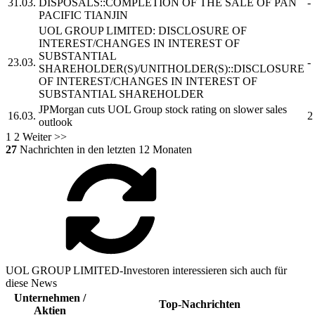
31.03.
DISPOSALS::COMPLETION OF THE SALE OF PAN
-
PACIFIC TIANJIN
UOL GROUP LIMITED:
DISCLOSURE OF
INTEREST/CHANGES IN INTEREST OF
SUBSTANTIAL
23.03.
-
SHAREHOLDER(S)/UNITHOLDER(S)::DISCLOSURE
OF INTEREST/CHANGES IN INTEREST OF
SUBSTANTIAL SHAREHOLDER
JPMorgan cuts
UOL Group
stock rating on slower sales
16.03.
2
outlook
1
2
Weiter >>
27
Nachrichten in den letzten 12 Monaten
UOL GROUP LIMITED-Investoren interessieren sich auch für
diese News
Unternehmen /
Top-Nachrichten
Aktien