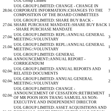
UOL Group Limited
UOL GROUP LIMITED:
CHANGE - CHANGE IN
28.04.
CORPORATE INFORMATION::CHANGES TO THE
7
COMPOSITION OF THE BOARD COMMITTEES
UOL GROUP LIMITED:
SHARE BUY BACK -
27.04.
SHARE PURCHASE MANDATE::SHARE BUY BACK
1
- SHARE PURCHASE MANDATE
UOL GROUP LIMITED:
REPL::ANNUAL GENERAL
27.04.
3
MEETING::VOLUNTARY
UOL GROUP LIMITED:
REPL::ANNUAL GENERAL
21.04.
1
MEETING::VOLUNTARY
UOL GROUP LIMITED:
GENERAL
07.04.
ANNOUNCEMENT::ANNUAL REPORT -
3
CORRIGENDUM
UOL GROUP LIMITED:
ANNUAL REPORTS AND
02.04.
1
RELATED DOCUMENTS
UOL GROUP LIMITED:
ANNUAL GENERAL
02.04.
2
MEETING::VOLUNTARY
UOL GROUP LIMITED:
CHANGE -
ANNOUNCEMENT OF CESSATION::RETIREMENT
02.04.
1
OF MR POON HON THANG SAMUEL AS NON-
EXECUTIVE AND INDEPENDENT DIRECTOR
UOL GROUP LIMITED:
ASSET ACQUISITIONS AND