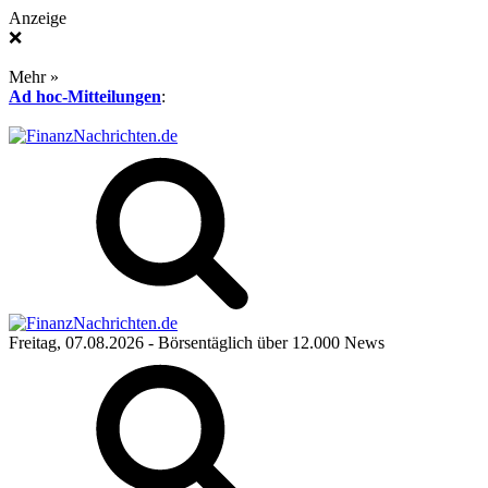
Anzeige
❌
Mehr »
Ad hoc-Mitteilungen
:
Freitag, 07.08.2026
- Börsentäglich über 12.000 News