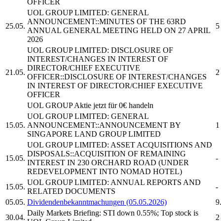
OFFICER
UOL GROUP LIMITED:
GENERAL
ANNOUNCEMENT::MINUTES OF THE 63RD
25.05.
5
ANNUAL GENERAL MEETING HELD ON 27 APRIL
2026
UOL GROUP LIMITED:
DISCLOSURE OF
INTEREST/CHANGES IN INTEREST OF
DIRECTOR/CHIEF EXECUTIVE
21.05.
2
OFFICER::DISCLOSURE OF INTEREST/CHANGES
IN INTEREST OF DIRECTOR/CHIEF EXECUTIVE
OFFICER
UOL GROUP
Aktie jetzt für 0€ handeln
UOL GROUP LIMITED:
GENERAL
15.05.
ANNOUNCEMENT::ANNOUNCEMENT BY
1
SINGAPORE LAND GROUP LIMITED
UOL GROUP LIMITED:
ASSET ACQUISITIONS AND
DISPOSALS::ACQUISITION OF REMAINING
15.05.
-
INTEREST IN 230 ORCHARD ROAD (UNDER
REDEVELOPMENT INTO NOMAD HOTEL)
UOL GROUP LIMITED:
ANNUAL REPORTS AND
15.05.
-
RELATED DOCUMENTS
05.05.
Dividendenbekanntmachungen (05.05.2026)
9
Daily Markets Briefing: STI down 0.55%; Top stock is
30.04.
2