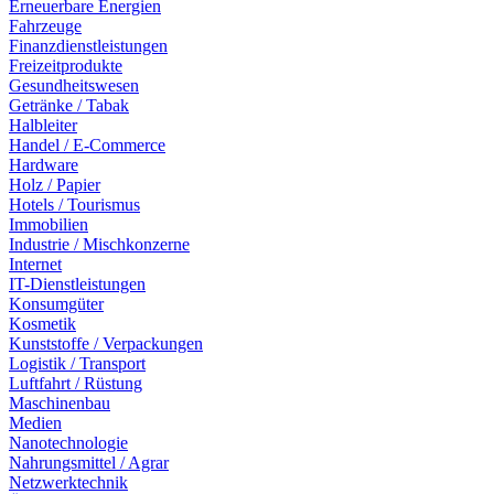
Erneuerbare Energien
Fahrzeuge
Finanzdienstleistungen
Freizeitprodukte
Gesundheitswesen
Getränke / Tabak
Halbleiter
Handel / E-Commerce
Hardware
Holz / Papier
Hotels / Tourismus
Immobilien
Industrie / Mischkonzerne
Internet
IT-Dienstleistungen
Konsumgüter
Kosmetik
Kunststoffe / Verpackungen
Logistik / Transport
Luftfahrt / Rüstung
Maschinenbau
Medien
Nanotechnologie
Nahrungsmittel / Agrar
Netzwerktechnik