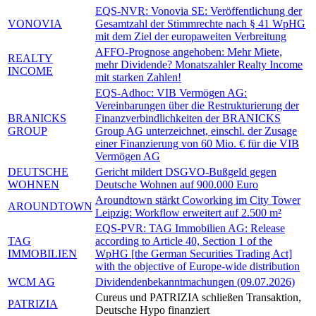
EQS-NVR: Vonovia SE: Veröffentlichung der
VONOVIA
Gesamtzahl der Stimmrechte nach § 41 WpHG
mit dem Ziel der europaweiten Verbreitung
AFFO-Prognose angehoben: Mehr Miete,
REALTY
mehr Dividende? Monatszahler Realty Income
INCOME
mit starken Zahlen!
EQS-Adhoc: VIB Vermögen AG:
Vereinbarungen über die Restrukturierung der
BRANICKS
Finanzverbindlichkeiten der BRANICKS
GROUP
Group AG unterzeichnet, einschl. der Zusage
einer Finanzierung von 60 Mio. € für die VIB
Vermögen AG
DEUTSCHE
Gericht mildert DSGVO-Bußgeld gegen
WOHNEN
Deutsche Wohnen auf 900.000 Euro
Aroundtown stärkt Coworking im City Tower
AROUNDTOWN
Leipzig: Workflow erweitert auf 2.500 m²
EQS-PVR: TAG Immobilien AG: Release
TAG
according to Article 40, Section 1 of the
IMMOBILIEN
WpHG [the German Securities Trading Act]
with the objective of Europe-wide distribution
WCM AG
Dividendenbekanntmachungen (09.07.2026)
Cureus und PATRIZIA schließen Transaktion,
PATRIZIA
Deutsche Hypo finanziert