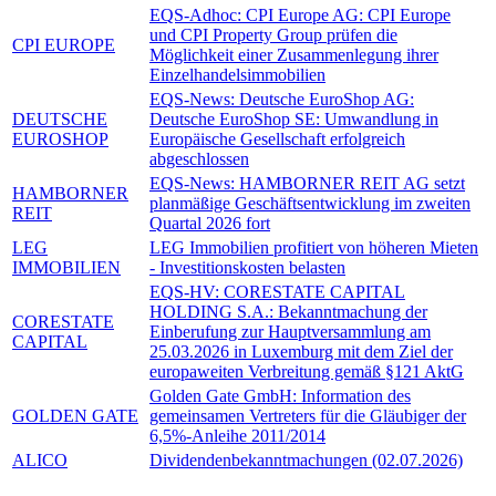
EQS-Adhoc: CPI Europe AG: CPI Europe
und CPI Property Group prüfen die
CPI EUROPE
Möglichkeit einer Zusammenlegung ihrer
Einzelhandelsimmobilien
EQS-News: Deutsche EuroShop AG:
DEUTSCHE
Deutsche EuroShop SE: Umwandlung in
EUROSHOP
Europäische Gesellschaft erfolgreich
abgeschlossen
EQS-News: HAMBORNER REIT AG setzt
HAMBORNER
planmäßige Geschäftsentwicklung im zweiten
REIT
Quartal 2026 fort
LEG
LEG Immobilien profitiert von höheren Mieten
IMMOBILIEN
- Investitionskosten belasten
EQS-HV: CORESTATE CAPITAL
HOLDING S.A.: Bekanntmachung der
CORESTATE
Einberufung zur Hauptversammlung am
CAPITAL
25.03.2026 in Luxemburg mit dem Ziel der
europaweiten Verbreitung gemäß §121 AktG
Golden Gate GmbH: Information des
GOLDEN GATE
gemeinsamen Vertreters für die Gläubiger der
6,5%-Anleihe 2011/2014
ALICO
Dividendenbekanntmachungen (02.07.2026)