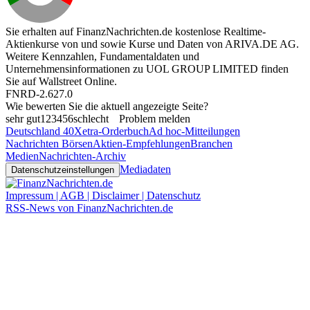
Sie erhalten auf FinanzNachrichten.de kostenlose Realtime-
Aktienkurse von
und
sowie Kurse und Daten von
ARIVA.DE AG
.
Weitere Kennzahlen, Fundamentaldaten und
Unternehmensinformationen zu UOL GROUP LIMITED finden
Sie auf
Wallstreet Online
.
FNRD-2.627.0
Wie bewerten Sie die aktuell angezeigte Seite?
sehr gut
1
2
3
4
5
6
schlecht
Problem melden
Deutschland 40
Xetra-Orderbuch
Ad hoc-Mitteilungen
Nachrichten Börsen
Aktien-Empfehlungen
Branchen
Medien
Nachrichten-Archiv
Mediadaten
Datenschutzeinstellungen
Impressum | AGB | Disclaimer | Datenschutz
RSS-News von FinanzNachrichten.de