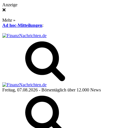
Anzeige
❌
Mehr »
Ad hoc-Mitteilungen
:
Freitag, 07.08.2026
- Börsentäglich über 12.000 News