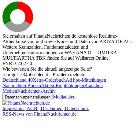
Sie erhalten auf FinanzNachrichten.de kostenlose Realtime-
Aktienkurse von
und
sowie Kurse und Daten von
ARIVA.DE AG
.
Weitere Kennzahlen, Fundamentaldaten und
Unternehmensinformationen zu WAHANA OTTOMITRA
MULTIARTHA TBK finden Sie auf
Wallstreet Online
.
FNRD-2.627.0
Wie bewerten Sie die aktuell angezeigte Seite?
sehr gut
1
2
3
4
5
6
schlecht
Problem melden
Deutschland 40
Xetra-Orderbuch
Ad hoc-Mitteilungen
Nachrichten Börsen
Aktien-Empfehlungen
Branchen
Medien
Nachrichten-Archiv
Mediadaten
Datenschutzeinstellungen
Impressum | AGB | Disclaimer | Datenschutz
RSS-News von FinanzNachrichten.de