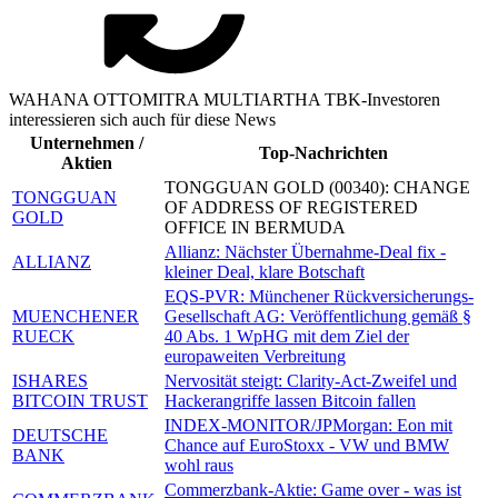
WAHANA OTTOMITRA MULTIARTHA TBK-Investoren
interessieren sich auch für diese News
Unternehmen /
Top-Nachrichten
Aktien
TONGGUAN GOLD (00340): CHANGE
TONGGUAN
OF ADDRESS OF REGISTERED
GOLD
OFFICE IN BERMUDA
Allianz: Nächster Übernahme-Deal fix -
ALLIANZ
kleiner Deal, klare Botschaft
EQS-PVR: Münchener Rückversicherungs-
MUENCHENER
Gesellschaft AG: Veröffentlichung gemäß §
RUECK
40 Abs. 1 WpHG mit dem Ziel der
europaweiten Verbreitung
ISHARES
Nervosität steigt: Clarity-Act-Zweifel und
BITCOIN TRUST
Hackerangriffe lassen Bitcoin fallen
INDEX-MONITOR/JPMorgan: Eon mit
DEUTSCHE
Chance auf EuroStoxx - VW und BMW
BANK
wohl raus
Commerzbank-Aktie: Game over - was ist