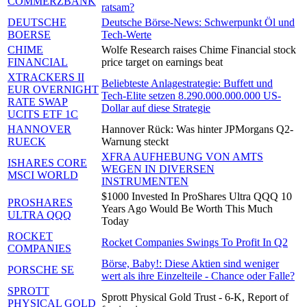
COMMERZBANK
ratsam?
DEUTSCHE
Deutsche Börse-News: Schwerpunkt Öl und
BOERSE
Tech-Werte
CHIME
Wolfe Research raises Chime Financial stock
FINANCIAL
price target on earnings beat
XTRACKERS II
Beliebteste Anlagestrategie: Buffett und
EUR OVERNIGHT
Tech-Elite setzen 8.290.000.000.000 US-
RATE SWAP
Dollar auf diese Strategie
UCITS ETF 1C
HANNOVER
Hannover Rück: Was hinter JPMorgans Q2-
RUECK
Warnung steckt
XFRA AUFHEBUNG VON AMTS
ISHARES CORE
WEGEN IN DIVERSEN
MSCI WORLD
INSTRUMENTEN
$1000 Invested In ProShares Ultra QQQ 10
PROSHARES
Years Ago Would Be Worth This Much
ULTRA QQQ
Today
ROCKET
Rocket Companies Swings To Profit In Q2
COMPANIES
Börse, Baby!: Diese Aktien sind weniger
PORSCHE SE
wert als ihre Einzelteile - Chance oder Falle?
SPROTT
Sprott Physical Gold Trust - 6-K, Report of
PHYSICAL GOLD