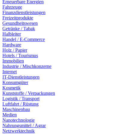
Erneuerbare Energien
Fahrzeuge
Finanzdienstleistungen
Freizeitprodukte
Gesundheitswesen
Getränke / Tabak
Halbleiter
Handel / E-Commerce
Hardware
Holz / Papier
Hotels / Tourismus
Immobilien
Industrie / Mischkonzerne
Internet
IT-Dienstleistungen
Konsumgüter
Kosmetik
Kunststoffe / Verpackungen
Logistik / Transport
Luftfahrt / Rüstung
Maschinenbau
Medien
Nanotechnologie
Nahrungsmittel / Agrar
Netzwerktechnik