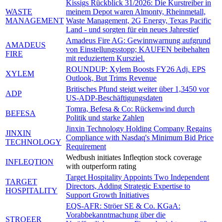
Kissigs Rückblick 31/2026: Die Kurstreiber in
WASTE
meinem Depot waren Almonty, Rheinmetall,
MANAGEMENT
Waste Management, 2G Energy, Texas Pacific
Land - und sorgten für ein neues Jahrestief
Amadeus Fire AG: Gewinnwarnung aufgrund
AMADEUS
von Einstellungsstopp; KAUFEN beibehalten
FIRE
mit reduziertem Kursziel.
ROUNDUP: Xylem Boosts FY26 Adj. EPS
XYLEM
Outlook, But Trims Revenue
Britisches Pfund steigt weiter über 1,3450 vor
ADP
US-ADP-Beschäftigungsdaten
Tomra, Befesa & Co: Rückenwind durch
BEFESA
Politik und starke Zahlen
Jinxin Technology Holding Company Regains
JINXIN
Compliance with Nasdaq's Minimum Bid Price
TECHNOLOGY
Requirement
Wedbush initiates Infleqtion stock coverage
INFLEQTION
with outperform rating
Target Hospitality Appoints Two Independent
TARGET
Directors, Adding Strategic Expertise to
HOSPITALITY
Support Growth Initiatives
EQS-AFR: Ströer SE & Co. KGaA:
Vorabbekanntmachung über die
STROEER