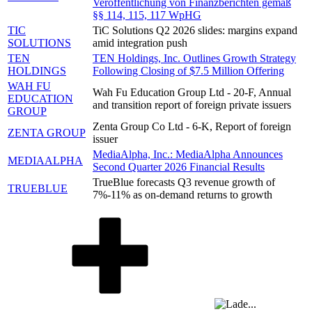
Veröffentlichung von Finanzberichten gemäß
§§ 114, 115, 117 WpHG
TIC
TiC Solutions Q2 2026 slides: margins expand
SOLUTIONS
amid integration push
TEN
TEN Holdings, Inc. Outlines Growth Strategy
HOLDINGS
Following Closing of $7.5 Million Offering
WAH FU
Wah Fu Education Group Ltd - 20-F, Annual
EDUCATION
and transition report of foreign private issuers
GROUP
Zenta Group Co Ltd - 6-K, Report of foreign
ZENTA GROUP
issuer
MediaAlpha, Inc.: MediaAlpha Announces
MEDIAALPHA
Second Quarter 2026 Financial Results
TrueBlue forecasts Q3 revenue growth of
TRUEBLUE
7%-11% as on-demand returns to growth