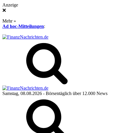
Anzeige
❌
Mehr »
Ad hoc-Mitteilungen
:
Samstag, 08.08.2026
- Börsentäglich über 12.000 News