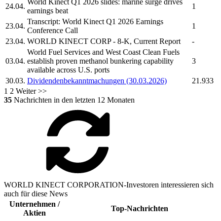
World Kinect
Q1 2026 slides: marine surge drives
24.04.
1
earnings beat
Transcript:
World Kinect
Q1 2026 Earnings
23.04.
1
Conference Call
23.04.
WORLD KINECT CORP
- 8-K, Current Report
-
World Fuel Services
and West Coast Clean Fuels
03.04.
establish proven methanol bunkering capability
3
available across U.S. ports
30.03.
Dividendenbekanntmachungen (30.03.2026)
21.933
1
2
Weiter >>
35
Nachrichten in den letzten 12 Monaten
WORLD KINECT CORPORATION-Investoren interessieren sich
auch für diese News
Unternehmen /
Top-Nachrichten
Aktien