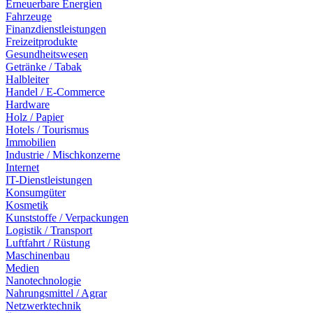
Erneuerbare Energien
Fahrzeuge
Finanzdienstleistungen
Freizeitprodukte
Gesundheitswesen
Getränke / Tabak
Halbleiter
Handel / E-Commerce
Hardware
Holz / Papier
Hotels / Tourismus
Immobilien
Industrie / Mischkonzerne
Internet
IT-Dienstleistungen
Konsumgüter
Kosmetik
Kunststoffe / Verpackungen
Logistik / Transport
Luftfahrt / Rüstung
Maschinenbau
Medien
Nanotechnologie
Nahrungsmittel / Agrar
Netzwerktechnik