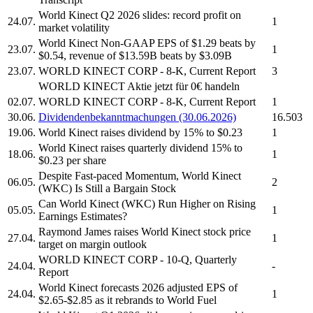
World Kinect
Q2 2026 slides: record profit on
24.07.
1
market volatility
World Kinect
Non-GAAP EPS of $1.29 beats by
23.07.
1
$0.54, revenue of $13.59B beats by $3.09B
23.07.
WORLD KINECT CORP
- 8-K, Current Report
3
WORLD KINECT
Aktie jetzt für 0€ handeln
02.07.
WORLD KINECT CORP
- 8-K, Current Report
1
30.06.
Dividendenbekanntmachungen (30.06.2026)
16.503
19.06.
World Kinect
raises dividend by 15% to $0.23
1
World Kinect
raises quarterly dividend 15% to
18.06.
1
$0.23 per share
Despite Fast-paced Momentum,
World Kinect
06.05.
2
(WKC) Is Still a Bargain Stock
Can
World Kinect
(WKC) Run Higher on Rising
05.05.
1
Earnings Estimates?
Raymond James raises
World Kinect
stock price
27.04.
1
target on margin outlook
WORLD KINECT CORP
- 10-Q, Quarterly
24.04.
-
Report
World Kinect
forecasts 2026 adjusted EPS of
24.04.
1
$2.65-$2.85 as it rebrands to World Fuel