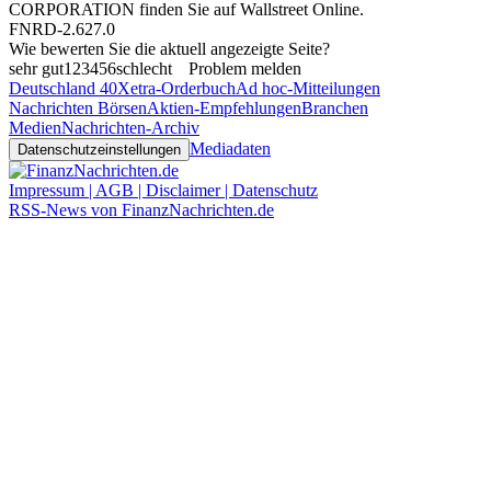
CORPORATION finden Sie auf
Wallstreet Online
.
FNRD-2.627.0
Wie bewerten Sie die aktuell angezeigte Seite?
sehr gut
1
2
3
4
5
6
schlecht
Problem melden
Deutschland 40
Xetra-Orderbuch
Ad hoc-Mitteilungen
Nachrichten Börsen
Aktien-Empfehlungen
Branchen
Medien
Nachrichten-Archiv
Mediadaten
Datenschutzeinstellungen
Impressum | AGB | Disclaimer | Datenschutz
RSS-News von FinanzNachrichten.de