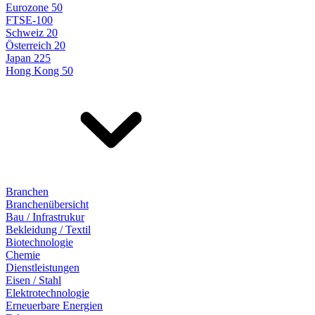
Eurozone 50
FTSE-100
Schweiz 20
Österreich 20
Japan 225
Hong Kong 50
Branchen
Branchenübersicht
Bau / Infrastrukur
Bekleidung / Textil
Biotechnologie
Chemie
Dienstleistungen
Eisen / Stahl
Elektrotechnologie
Erneuerbare Energien