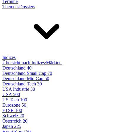
Termine
Themen-Dossiers
Indizes
Übersicht nach Indizes/Märkten
Deutschland 40
Deutschland Small Cap 70
Deutschland Mid Cap 50
Deutschland Tech 30
USA Industrie 30
USA 500
US Tech 100
Eurozone 50
FTSE-100
Schweiz 20
Österreich 20
Japan 225
Hong Kong 50