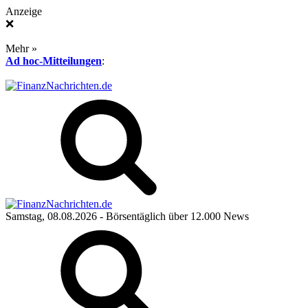
Anzeige
❌
Mehr »
Ad hoc-Mitteilungen
:
Samstag, 08.08.2026
- Börsentäglich über 12.000 News