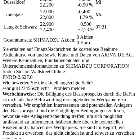
Düsseldorf
Mi
22,200
-0,90 %
22,000
-0,400
Tradegate
Mo
22,000
-1,79 %
22,900
+0,500
Lang & Schwarz
07:31
22,400
+2,23 %
0 Aktien
Gesamtumsatz SHIMADZU Aktien:
0 Euro
Sie erhalten auf FinanzNachrichten.de kostenlose Realtime-
Aktienkurse von
und
sowie Kurse und Daten von
ARIVA.DE AG
.
Weitere Kennzahlen, Fundamentaldaten und
Unternehmensinformationen zu SHIMADZU CORPORATION
finden Sie auf
Wallstreet Online
.
FNRD-2.627.0
Wie bewerten Sie die aktuell angezeigte Seite?
sehr gut
1
2
3
4
5
6
schlecht
Problem melden
Werbehinweise:
Die Billigung des Basisprospekts durch die BaFin
ist nicht als ihre Befürwortung der angebotenen Wertpapiere zu
verstehen. Wir empfehlen Interessenten und potenziellen Anlegern
den Basisprospekt und die Endgültigen Bedingungen zu lesen,
bevor sie eine Anlageentscheidung treffen, um sich möglichst
umfassend zu informieren, insbesondere über die potenziellen
Risiken und Chancen des Wertpapiers. Sie sind im Begriff, ein
Produkt zu erwerben, das nicht einfach ist und schwer zu verstehen
sein kann.