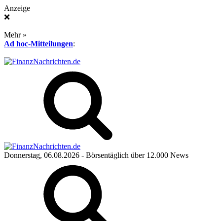
Anzeige
❌
Mehr »
Ad hoc-Mitteilungen
:
Donnerstag, 06.08.2026
- Börsentäglich über 12.000 News