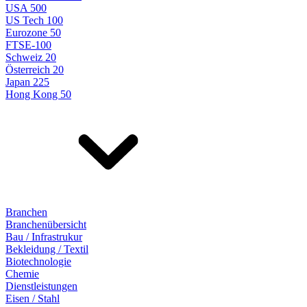
USA 500
US Tech 100
Eurozone 50
FTSE-100
Schweiz 20
Österreich 20
Japan 225
Hong Kong 50
Branchen
Branchenübersicht
Bau / Infrastrukur
Bekleidung / Textil
Biotechnologie
Chemie
Dienstleistungen
Eisen / Stahl