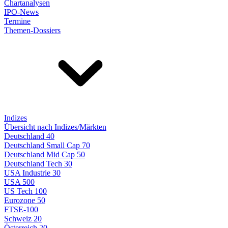
Chartanalysen
IPO-News
Termine
Themen-Dossiers
Indizes
Übersicht nach Indizes/Märkten
Deutschland 40
Deutschland Small Cap 70
Deutschland Mid Cap 50
Deutschland Tech 30
USA Industrie 30
USA 500
US Tech 100
Eurozone 50
FTSE-100
Schweiz 20
Österreich 20