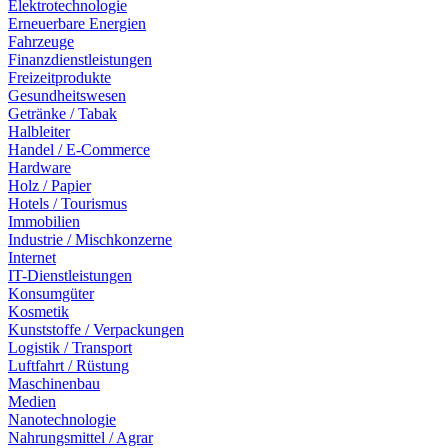
Elektrotechnologie
Erneuerbare Energien
Fahrzeuge
Finanzdienstleistungen
Freizeitprodukte
Gesundheitswesen
Getränke / Tabak
Halbleiter
Handel / E-Commerce
Hardware
Holz / Papier
Hotels / Tourismus
Immobilien
Industrie / Mischkonzerne
Internet
IT-Dienstleistungen
Konsumgüter
Kosmetik
Kunststoffe / Verpackungen
Logistik / Transport
Luftfahrt / Rüstung
Maschinenbau
Medien
Nanotechnologie
Nahrungsmittel / Agrar