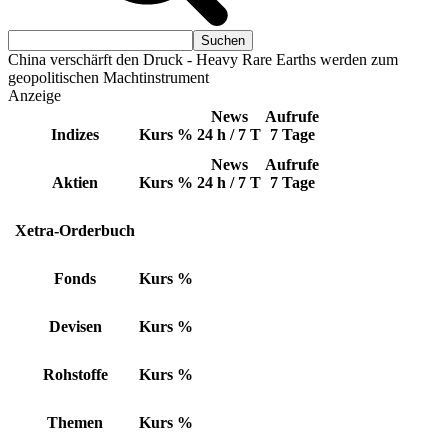
China verschärft den Druck - Heavy Rare Earths werden zum
geopolitischen Machtinstrument
Anzeige
News
Aufrufe
Indizes
Kurs
%
24 h / 7 T
7 Tage
News
Aufrufe
Aktien
Kurs
%
24 h / 7 T
7 Tage
Xetra-Orderbuch
Fonds
Kurs
%
Devisen
Kurs
%
Rohstoffe
Kurs
%
Themen
Kurs
%