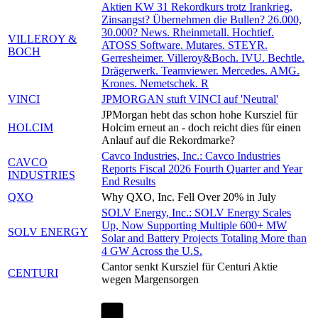
Aktien KW 31 Rekordkurs trotz Irankrieg,
Zinsangst? Übernehmen die Bullen? 26.000,
30.000? News. Rheinmetall. Hochtief.
VILLEROY &
ATOSS Software. Mutares. STEYR.
BOCH
Gerresheimer. Villeroy&Boch. IVU. Bechtle.
Drägerwerk. Teamviewer. Mercedes. AMG.
Krones. Nemetschek. R
VINCI
JPMORGAN stuft VINCI auf 'Neutral'
JPMorgan hebt das schon hohe Kursziel für
HOLCIM
Holcim erneut an - doch reicht dies für einen
Anlauf auf die Rekordmarke?
Cavco Industries, Inc.: Cavco Industries
CAVCO
Reports Fiscal 2026 Fourth Quarter and Year
INDUSTRIES
End Results
QXO
Why QXO, Inc. Fell Over 20% in July
SOLV Energy, Inc.: SOLV Energy Scales
Up, Now Supporting Multiple 600+ MW
SOLV ENERGY
Solar and Battery Projects Totaling More than
4 GW Across the U.S.
Cantor senkt Kursziel für Centuri Aktie
CENTURI
wegen Margensorgen