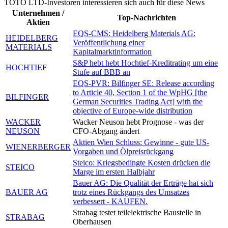
TOTO LTD-Investoren interessieren sich auch für diese News
Unternehmen /
Top-Nachrichten
Aktien
EQS-CMS: Heidelberg Materials AG:
HEIDELBERG
Veröffentlichung einer
MATERIALS
Kapitalmarktinformation
S&P hebt hebt Hochtief-Kreditrating um eine
HOCHTIEF
Stufe auf BBB an
EQS-PVR: Bilfinger SE: Release according
to Article 40, Section 1 of the WpHG [the
BILFINGER
German Securities Trading Act] with the
objective of Europe-wide distribution
WACKER
Wacker Neuson hebt Prognose - was der
NEUSON
CFO-Abgang ändert
Aktien Wien Schluss: Gewinne - gute US-
WIENERBERGER
Vorgaben und Ölpreisrückgang
Steico: Kriegsbedingte Kosten drücken die
STEICO
Marge im ersten Halbjahr
Bauer AG: Die Qualität der Erträge hat sich
BAUER AG
trotz eines Rückgangs des Umsatzes
verbessert - KAUFEN.
Strabag testet teilelektrische Baustelle in
STRABAG
Oberhausen