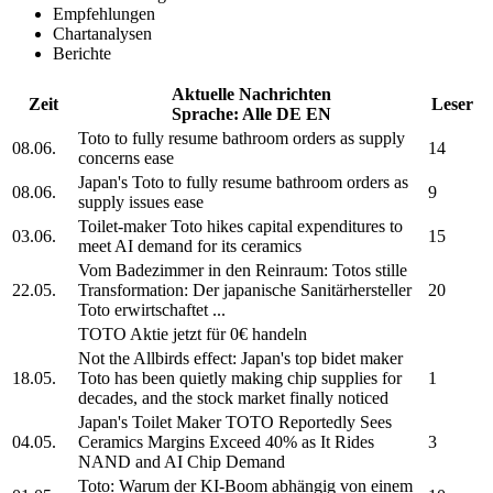
Empfehlungen
Chartanalysen
Berichte
Aktuelle Nachrichten
Zeit
Leser
Sprache:
Alle
DE
EN
Toto
to fully resume bathroom orders as supply
08.06.
14
concerns ease
Japan's
Toto
to fully resume bathroom orders as
08.06.
9
supply issues ease
Toilet-maker
Toto
hikes capital expenditures to
03.06.
15
meet AI demand for its ceramics
Vom Badezimmer in den Reinraum:
Totos
stille
22.05.
Transformation: Der japanische Sanitärhersteller
20
Toto
erwirtschaftet ...
TOTO
Aktie jetzt für 0€ handeln
Not the Allbirds effect: Japan's top bidet maker
18.05.
Toto
has been quietly making chip supplies for
1
decades, and the stock market finally noticed
Japan's Toilet Maker
TOTO
Reportedly Sees
04.05.
Ceramics Margins Exceed 40% as It Rides
3
NAND and AI Chip Demand
Toto:
Warum der KI-Boom abhängig von einem