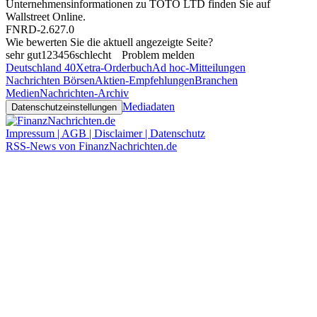
Unternehmensinformationen zu TOTO LTD finden Sie auf
Wallstreet Online
.
FNRD-2.627.0
Wie bewerten Sie die aktuell angezeigte Seite?
sehr gut
1
2
3
4
5
6
schlecht
Problem melden
Deutschland 40
Xetra-Orderbuch
Ad hoc-Mitteilungen
Nachrichten Börsen
Aktien-Empfehlungen
Branchen
Medien
Nachrichten-Archiv
Mediadaten
Datenschutzeinstellungen
Impressum | AGB | Disclaimer | Datenschutz
RSS-News von FinanzNachrichten.de