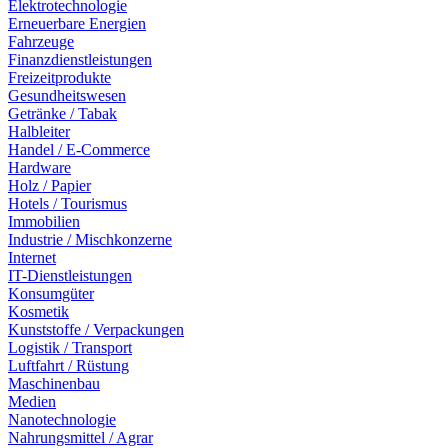
Elektrotechnologie
Erneuerbare Energien
Fahrzeuge
Finanzdienstleistungen
Freizeitprodukte
Gesundheitswesen
Getränke / Tabak
Halbleiter
Handel / E-Commerce
Hardware
Holz / Papier
Hotels / Tourismus
Immobilien
Industrie / Mischkonzerne
Internet
IT-Dienstleistungen
Konsumgüter
Kosmetik
Kunststoffe / Verpackungen
Logistik / Transport
Luftfahrt / Rüstung
Maschinenbau
Medien
Nanotechnologie
Nahrungsmittel / Agrar