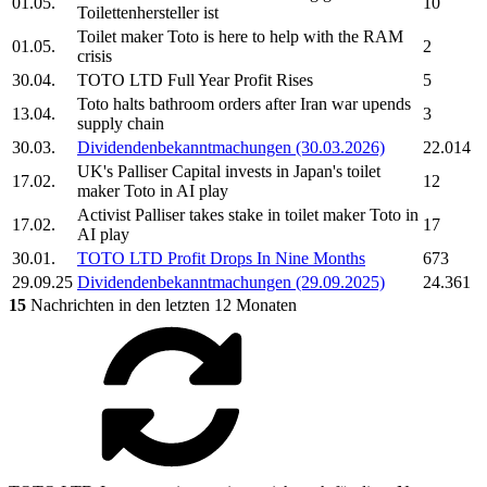
01.05.
10
Toilettenhersteller ist
Toilet maker
Toto
is here to help with the RAM
01.05.
2
crisis
30.04.
TOTO LTD
Full Year Profit Rises
5
Toto
halts bathroom orders after Iran war upends
13.04.
3
supply chain
30.03.
Dividendenbekanntmachungen (30.03.2026)
22.014
UK's Palliser Capital invests in Japan's toilet
17.02.
12
maker
Toto
in AI play
Activist Palliser takes stake in toilet maker
Toto
in
17.02.
17
AI play
30.01.
TOTO LTD
Profit Drops In Nine Months
673
29.09.25
Dividendenbekanntmachungen (29.09.2025)
24.361
15
Nachrichten in den letzten 12 Monaten