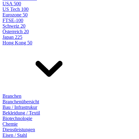
USA 500
US Tech 100
Eurozone 50
FTSE-100
Schweiz 20
Österreich 20
Japan 225
Hong Kong 50
Branchen
Branchenübersicht
Bau / Infrastrukur
Bekleidung / Textil
Biotechnologie
Chemie
Dienstleistungen
Eisen / Stahl