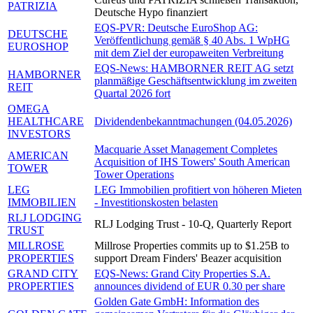
PATRIZIA
Deutsche Hypo finanziert
EQS-PVR: Deutsche EuroShop AG:
DEUTSCHE
Veröffentlichung gemäß § 40 Abs. 1 WpHG
EUROSHOP
mit dem Ziel der europaweiten Verbreitung
EQS-News: HAMBORNER REIT AG setzt
HAMBORNER
planmäßige Geschäftsentwicklung im zweiten
REIT
Quartal 2026 fort
OMEGA
HEALTHCARE
Dividendenbekanntmachungen (04.05.2026)
INVESTORS
Macquarie Asset Management Completes
AMERICAN
Acquisition of IHS Towers' South American
TOWER
Tower Operations
LEG
LEG Immobilien profitiert von höheren Mieten
IMMOBILIEN
- Investitionskosten belasten
RLJ LODGING
RLJ Lodging Trust - 10-Q, Quarterly Report
TRUST
MILLROSE
Millrose Properties commits up to $1.25B to
PROPERTIES
support Dream Finders' Beazer acquisition
GRAND CITY
EQS-News: Grand City Properties S.A.
PROPERTIES
announces dividend of EUR 0.30 per share
Golden Gate GmbH: Information des