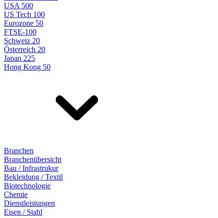
USA 500
US Tech 100
Eurozone 50
FTSE-100
Schweiz 20
Österreich 20
Japan 225
Hong Kong 50
Branchen
Branchenübersicht
Bau / Infrastrukur
Bekleidung / Textil
Biotechnologie
Chemie
Dienstleistungen
Eisen / Stahl