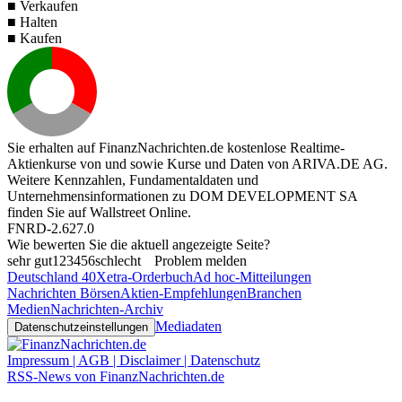
■ Verkaufen
■ Halten
■ Kaufen
Sie erhalten auf FinanzNachrichten.de kostenlose Realtime-
Aktienkurse von
und
sowie Kurse und Daten von
ARIVA.DE AG
.
Weitere Kennzahlen, Fundamentaldaten und
Unternehmensinformationen zu DOM DEVELOPMENT SA
finden Sie auf
Wallstreet Online
.
FNRD-2.627.0
Wie bewerten Sie die aktuell angezeigte Seite?
sehr gut
1
2
3
4
5
6
schlecht
Problem melden
Deutschland 40
Xetra-Orderbuch
Ad hoc-Mitteilungen
Nachrichten Börsen
Aktien-Empfehlungen
Branchen
Medien
Nachrichten-Archiv
Mediadaten
Datenschutzeinstellungen
Impressum | AGB | Disclaimer | Datenschutz
RSS-News von FinanzNachrichten.de