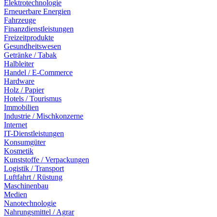
Elektrotechnologie
Erneuerbare Energien
Fahrzeuge
Finanzdienstleistungen
Freizeitprodukte
Gesundheitswesen
Getränke / Tabak
Halbleiter
Handel / E-Commerce
Hardware
Holz / Papier
Hotels / Tourismus
Immobilien
Industrie / Mischkonzerne
Internet
IT-Dienstleistungen
Konsumgüter
Kosmetik
Kunststoffe / Verpackungen
Logistik / Transport
Luftfahrt / Rüstung
Maschinenbau
Medien
Nanotechnologie
Nahrungsmittel / Agrar