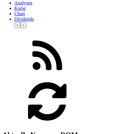
Analysen
Kurse
Chart
Dividende
‹
›