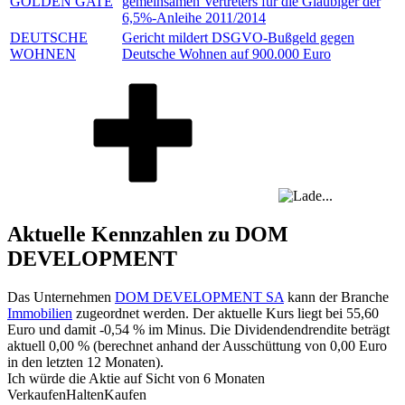
GOLDEN GATE
gemeinsamen Vertreters für die Gläubiger der
6,5%-Anleihe 2011/2014
DEUTSCHE
Gericht mildert DSGVO-Bußgeld gegen
WOHNEN
Deutsche Wohnen auf 900.000 Euro
Aktuelle Kennzahlen zu DOM
DEVELOPMENT
Das Unternehmen
DOM DEVELOPMENT SA
kann der Branche
Immobilien
zugeordnet werden. Der aktuelle Kurs liegt bei
55,60
Euro und damit
-0,54 %
im Minus. Die Dividendendrendite beträgt
aktuell
0,00 %
(berechnet anhand der Ausschüttung von
0,00
Euro
in den letzten 12 Monaten).
Ich würde die Aktie auf Sicht von 6 Monaten
Verkaufen
Halten
Kaufen