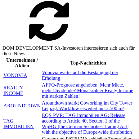
DOM DEVELOPMENT SA-Investoren interessieren sich auch für
diese News
Unternehmen /
Top-Nachrichten
Aktien
Vonovia wartet auf die Bestätigung der
VONOVIA
Erholung
AFFO-Prognose angehoben: Mehr Miete,
REALTY
mehr Dividende? Monatszahler Realty Income
INCOME
mit starken Zahlen!
Aroundtown stärkt Coworking im City Tower
AROUNDTOWN
Leipzig: Workflow erweitert auf 2.500 m²
EQS-PVR: TAG Immobilien AG: Release
TAG
according to Article 40, Section 1 of the
IMMOBILIEN
WpHG [the German Securities Trading Act]
with the objective of Europe-wide distribution
Cureus und PATRIZIA schließen Transaktion,