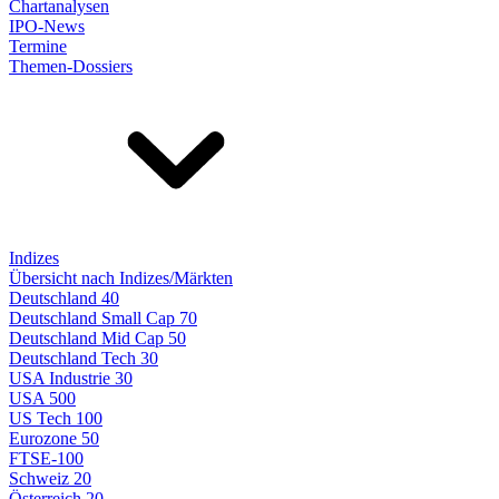
Chartanalysen
IPO-News
Termine
Themen-Dossiers
Indizes
Übersicht nach Indizes/Märkten
Deutschland 40
Deutschland Small Cap 70
Deutschland Mid Cap 50
Deutschland Tech 30
USA Industrie 30
USA 500
US Tech 100
Eurozone 50
FTSE-100
Schweiz 20
Österreich 20