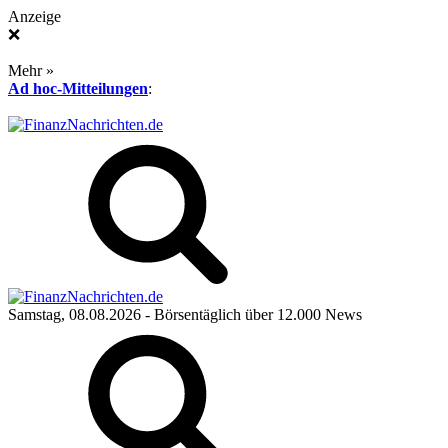
Anzeige
❌
Mehr »
Ad hoc-Mitteilungen
:
Samstag, 08.08.2026
- Börsentäglich über 12.000 News