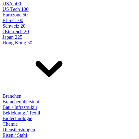
USA 500
US Tech 100
Eurozone 50
FTSE-100
Schweiz 20
Österreich 20
Japan 225
Hong Kong 50
Branchen
Branchenübersicht
Bau / Infrastrukur
Bekleidung / Textil
Biotechnologie
Chemie
Dienstleistungen
Eisen / Stahl