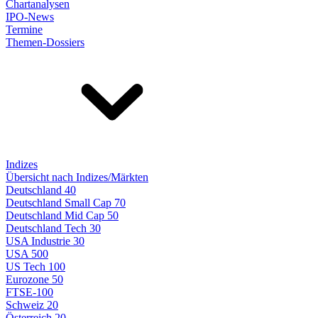
Chartanalysen
IPO-News
Termine
Themen-Dossiers
Indizes
Übersicht nach Indizes/Märkten
Deutschland 40
Deutschland Small Cap 70
Deutschland Mid Cap 50
Deutschland Tech 30
USA Industrie 30
USA 500
US Tech 100
Eurozone 50
FTSE-100
Schweiz 20
Österreich 20