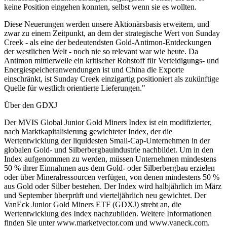
keine Position eingehen konnten, selbst wenn sie es wollten.
Diese Neuerungen werden unsere Aktionärsbasis erweitern, und
zwar zu einem Zeitpunkt, an dem der strategische Wert von Sunday
Creek - als eine der bedeutendsten Gold-Antimon-Entdeckungen
der westlichen Welt - noch nie so relevant war wie heute. Da
Antimon mittlerweile ein kritischer Rohstoff für Verteidigungs- und
Energiespeicheranwendungen ist und China die Exporte
einschränkt, ist Sunday Creek einzigartig positioniert als zukünftige
Quelle für westlich orientierte Lieferungen."
Über den GDXJ
Der MVIS Global Junior Gold Miners Index ist ein modifizierter,
nach Marktkapitalisierung gewichteter Index, der die
Wertentwicklung der liquidesten Small-Cap-Unternehmen in der
globalen Gold- und Silberbergbauindustrie nachbildet. Um in den
Index aufgenommen zu werden, müssen Unternehmen mindestens
50 % ihrer Einnahmen aus dem Gold- oder Silberbergbau erzielen
oder über Mineralressourcen verfügen, von denen mindestens 50 %
aus Gold oder Silber bestehen. Der Index wird halbjährlich im März
und September überprüft und vierteljährlich neu gewichtet. Der
VanEck Junior Gold Miners ETF (GDXJ) strebt an, die
Wertentwicklung des Index nachzubilden. Weitere Informationen
finden Sie unter www.marketvector.com und www.vaneck.com.