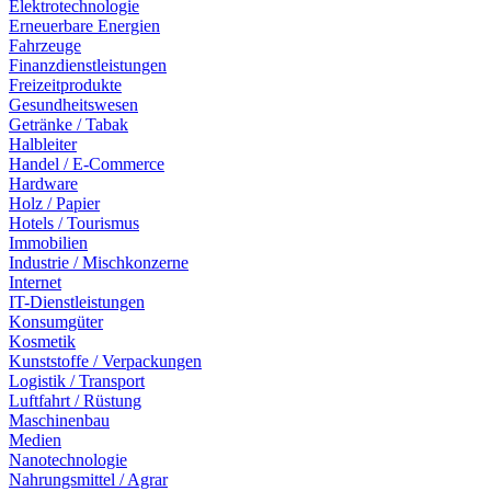
Elektrotechnologie
Erneuerbare Energien
Fahrzeuge
Finanzdienstleistungen
Freizeitprodukte
Gesundheitswesen
Getränke / Tabak
Halbleiter
Handel / E-Commerce
Hardware
Holz / Papier
Hotels / Tourismus
Immobilien
Industrie / Mischkonzerne
Internet
IT-Dienstleistungen
Konsumgüter
Kosmetik
Kunststoffe / Verpackungen
Logistik / Transport
Luftfahrt / Rüstung
Maschinenbau
Medien
Nanotechnologie
Nahrungsmittel / Agrar