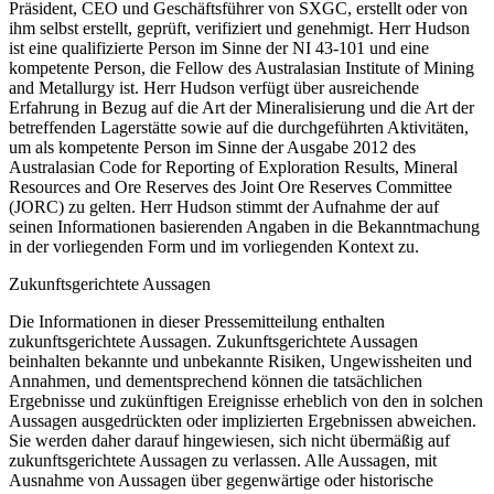
Präsident, CEO und Geschäftsführer von SXGC, erstellt oder von
ihm selbst erstellt, geprüft, verifiziert und genehmigt. Herr Hudson
ist eine qualifizierte Person im Sinne der NI 43-101 und eine
kompetente Person, die Fellow des Australasian Institute of Mining
and Metallurgy ist. Herr Hudson verfügt über ausreichende
Erfahrung in Bezug auf die Art der Mineralisierung und die Art der
betreffenden Lagerstätte sowie auf die durchgeführten Aktivitäten,
um als kompetente Person im Sinne der Ausgabe 2012 des
Australasian Code for Reporting of Exploration Results, Mineral
Resources and Ore Reserves des Joint Ore Reserves Committee
(JORC) zu gelten. Herr Hudson stimmt der Aufnahme der auf
seinen Informationen basierenden Angaben in die Bekanntmachung
in der vorliegenden Form und im vorliegenden Kontext zu.
Zukunftsgerichtete Aussagen
Die Informationen in dieser Pressemitteilung enthalten
zukunftsgerichtete Aussagen. Zukunftsgerichtete Aussagen
beinhalten bekannte und unbekannte Risiken, Ungewissheiten und
Annahmen, und dementsprechend können die tatsächlichen
Ergebnisse und zukünftigen Ereignisse erheblich von den in solchen
Aussagen ausgedrückten oder implizierten Ergebnissen abweichen.
Sie werden daher darauf hingewiesen, sich nicht übermäßig auf
zukunftsgerichtete Aussagen zu verlassen. Alle Aussagen, mit
Ausnahme von Aussagen über gegenwärtige oder historische