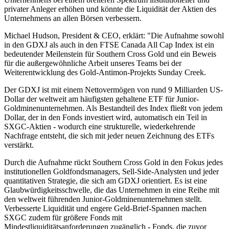
privater Anleger erhöhen und könnte die Liquidität der Aktien des
Unternehmens an allen Börsen verbessern.
Michael Hudson, President & CEO, erklärt: "Die Aufnahme sowohl
in den GDXJ als auch in den FTSE Canada All Cap Index ist ein
bedeutender Meilenstein für Southern Cross Gold und ein Beweis
für die außergewöhnliche Arbeit unseres Teams bei der
Weiterentwicklung des Gold-Antimon-Projekts Sunday Creek.
Der GDXJ ist mit einem Nettovermögen von rund 9 Milliarden US-
Dollar der weltweit am häufigsten gehaltene ETF für Junior-
Goldminenunternehmen. Als Bestandteil des Index fließt von jedem
Dollar, der in den Fonds investiert wird, automatisch ein Teil in
SXGC-Aktien - wodurch eine strukturelle, wiederkehrende
Nachfrage entsteht, die sich mit jeder neuen Zeichnung des ETFs
verstärkt.
Durch die Aufnahme rückt Southern Cross Gold in den Fokus jedes
institutionellen Goldfondsmanagers, Sell-Side-Analysten und jeder
quantitativen Strategie, die sich am GDXJ orientiert. Es ist eine
Glaubwürdigkeitsschwelle, die das Unternehmen in eine Reihe mit
den weltweit führenden Junior-Goldminenunternehmen stellt.
Verbesserte Liquidität und engere Geld-Brief-Spannen machen
SXGC zudem für größere Fonds mit
Mindestliquiditätsanforderungen zugänglich - Fonds, die zuvor