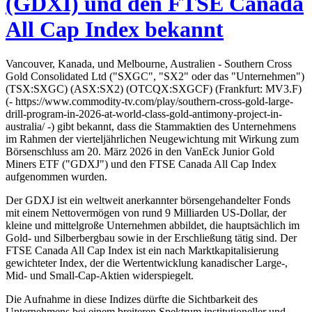
(GDXI) und den FTSE Canada
All Cap Index bekannt
Vancouver, Kanada, und Melbourne, Australien - Southern Cross
Gold Consolidated Ltd ("SXGC", "SX2" oder das "Unternehmen")
(TSX:SXGC) (ASX:SX2) (OTCQX:SXGCF) (Frankfurt: MV3.F)
(- https://www.commodity-tv.com/play/southern-cross-gold-large-
drill-program-in-2026-at-world-class-gold-antimony-project-in-
australia/ -) gibt bekannt, dass die Stammaktien des Unternehmens
im Rahmen der vierteljährlichen Neugewichtung mit Wirkung zum
Börsenschluss am 20. März 2026 in den VanEck Junior Gold
Miners ETF ("GDXJ") und den FTSE Canada All Cap Index
aufgenommen wurden.
Der GDXJ ist ein weltweit anerkannter börsengehandelter Fonds
mit einem Nettovermögen von rund 9 Milliarden US-Dollar, der
kleine und mittelgroße Unternehmen abbildet, die hauptsächlich im
Gold- und Silberbergbau sowie in der Erschließung tätig sind. Der
FTSE Canada All Cap Index ist ein nach Marktkapitalisierung
gewichteter Index, der die Wertentwicklung kanadischer Large-,
Mid- und Small-Cap-Aktien widerspiegelt.
Die Aufnahme in diese Indizes dürfte die Sichtbarkeit des
Unternehmens bei einem breiteren Spektrum institutioneller und