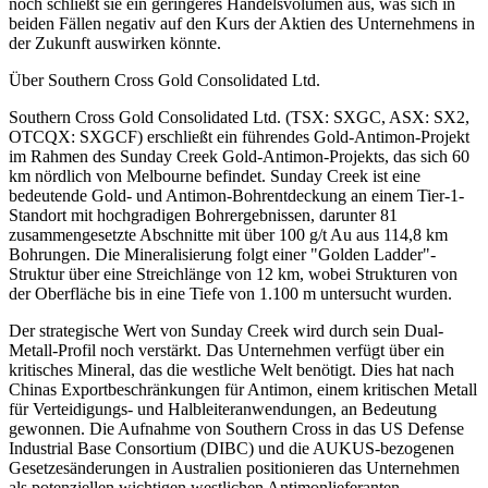
noch schließt sie ein geringeres Handelsvolumen aus, was sich in
beiden Fällen negativ auf den Kurs der Aktien des Unternehmens in
der Zukunft auswirken könnte.
Über Southern Cross Gold Consolidated Ltd.
Southern Cross Gold Consolidated Ltd. (TSX: SXGC, ASX: SX2,
OTCQX: SXGCF) erschließt ein führendes Gold-Antimon-Projekt
im Rahmen des Sunday Creek Gold-Antimon-Projekts, das sich 60
km nördlich von Melbourne befindet. Sunday Creek ist eine
bedeutende Gold- und Antimon-Bohrentdeckung an einem Tier-1-
Standort mit hochgradigen Bohrergebnissen, darunter 81
zusammengesetzte Abschnitte mit über 100 g/t Au aus 114,8 km
Bohrungen. Die Mineralisierung folgt einer "Golden Ladder"-
Struktur über eine Streichlänge von 12 km, wobei Strukturen von
der Oberfläche bis in eine Tiefe von 1.100 m untersucht wurden.
Der strategische Wert von Sunday Creek wird durch sein Dual-
Metall-Profil noch verstärkt. Das Unternehmen verfügt über ein
kritisches Mineral, das die westliche Welt benötigt. Dies hat nach
Chinas Exportbeschränkungen für Antimon, einem kritischen Metall
für Verteidigungs- und Halbleiteranwendungen, an Bedeutung
gewonnen. Die Aufnahme von Southern Cross in das US Defense
Industrial Base Consortium (DIBC) und die AUKUS-bezogenen
Gesetzesänderungen in Australien positionieren das Unternehmen
als potenziellen wichtigen westlichen Antimonlieferanten.