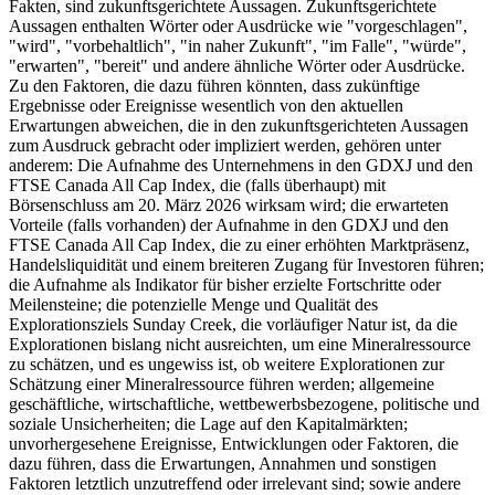
Fakten, sind zukunftsgerichtete Aussagen. Zukunftsgerichtete
Aussagen enthalten Wörter oder Ausdrücke wie "vorgeschlagen",
"wird", "vorbehaltlich", "in naher Zukunft", "im Falle", "würde",
"erwarten", "bereit" und andere ähnliche Wörter oder Ausdrücke.
Zu den Faktoren, die dazu führen könnten, dass zukünftige
Ergebnisse oder Ereignisse wesentlich von den aktuellen
Erwartungen abweichen, die in den zukunftsgerichteten Aussagen
zum Ausdruck gebracht oder impliziert werden, gehören unter
anderem: Die Aufnahme des Unternehmens in den GDXJ und den
FTSE Canada All Cap Index, die (falls überhaupt) mit
Börsenschluss am 20. März 2026 wirksam wird; die erwarteten
Vorteile (falls vorhanden) der Aufnahme in den GDXJ und den
FTSE Canada All Cap Index, die zu einer erhöhten Marktpräsenz,
Handelsliquidität und einem breiteren Zugang für Investoren führen;
die Aufnahme als Indikator für bisher erzielte Fortschritte oder
Meilensteine; die potenzielle Menge und Qualität des
Explorationsziels Sunday Creek, die vorläufiger Natur ist, da die
Explorationen bislang nicht ausreichten, um eine Mineralressource
zu schätzen, und es ungewiss ist, ob weitere Explorationen zur
Schätzung einer Mineralressource führen werden; allgemeine
geschäftliche, wirtschaftliche, wettbewerbsbezogene, politische und
soziale Unsicherheiten; die Lage auf den Kapitalmärkten;
unvorhergesehene Ereignisse, Entwicklungen oder Faktoren, die
dazu führen, dass die Erwartungen, Annahmen und sonstigen
Faktoren letztlich unzutreffend oder irrelevant sind; sowie andere