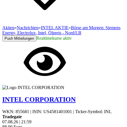
Aktien
»
Nachrichten
»
INTEL AKTIE
»
Börse am Morgen: Siemens
Energy, Electrolux, Intel, Ölpreis - Nord/LB
Realtimekurse aktiv
Push Mitteilungen
INTEL CORPORATION
WKN: 855681
|
ISIN: US4581401001
|
Ticker-Symbol: INL
Tradegate
07.08.26
|
21:59
88,00
Euro