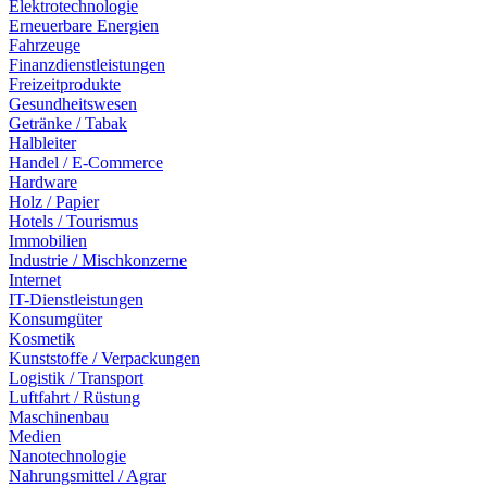
Elektrotechnologie
Erneuerbare Energien
Fahrzeuge
Finanzdienstleistungen
Freizeitprodukte
Gesundheitswesen
Getränke / Tabak
Halbleiter
Handel / E-Commerce
Hardware
Holz / Papier
Hotels / Tourismus
Immobilien
Industrie / Mischkonzerne
Internet
IT-Dienstleistungen
Konsumgüter
Kosmetik
Kunststoffe / Verpackungen
Logistik / Transport
Luftfahrt / Rüstung
Maschinenbau
Medien
Nanotechnologie
Nahrungsmittel / Agrar