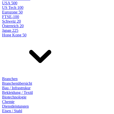
USA 500
US Tech 100
Eurozone 50
FTSE-100
Schweiz 20
Österreich 20
Japan 225
Hong Kong 50
Branchen
Branchenübersicht
Bau / Infrastrukur
Bekleidung / Textil
Biotechnologie
Chemie
Dienstleistungen
Eisen / Stahl