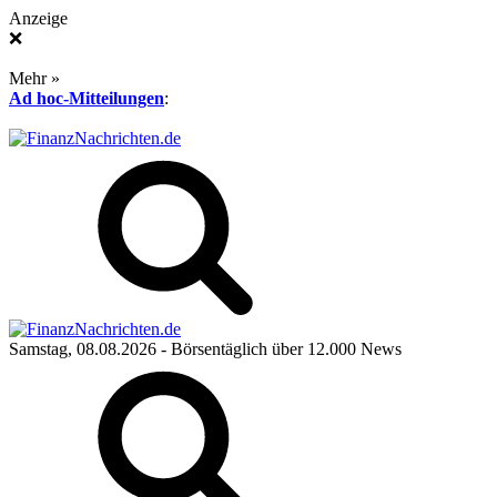
Anzeige
❌
Mehr »
Ad hoc-Mitteilungen
:
Samstag, 08.08.2026
- Börsentäglich über 12.000 News