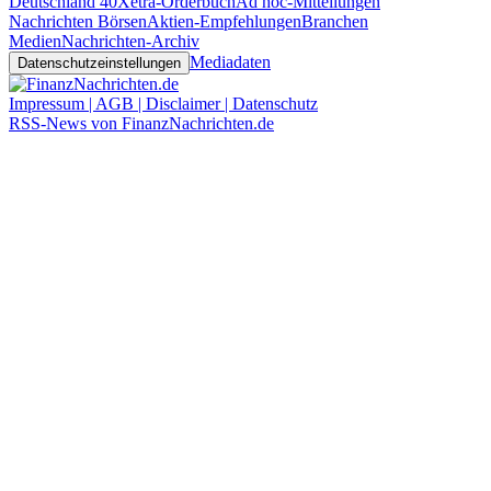
Deutschland 40
Xetra-Orderbuch
Ad hoc-Mitteilungen
Nachrichten Börsen
Aktien-Empfehlungen
Branchen
Medien
Nachrichten-Archiv
Mediadaten
Datenschutzeinstellungen
Impressum | AGB | Disclaimer | Datenschutz
RSS-News von FinanzNachrichten.de