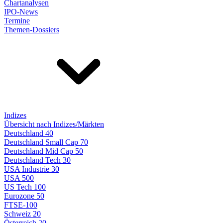
Chartanalysen
IPO-News
Termine
Themen-Dossiers
Indizes
Übersicht nach Indizes/Märkten
Deutschland 40
Deutschland Small Cap 70
Deutschland Mid Cap 50
Deutschland Tech 30
USA Industrie 30
USA 500
US Tech 100
Eurozone 50
FTSE-100
Schweiz 20
Österreich 20