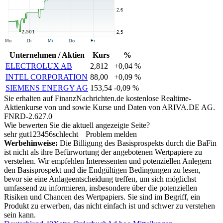
Unternehmen / Aktien
Kurs
%
ELECTROLUX AB
2,812
+0,04 %
INTEL CORPORATION
88,00
+0,09 %
SIEMENS ENERGY AG
153,54
-0,09 %
Sie erhalten auf FinanzNachrichten.de kostenlose Realtime-
Aktienkurse von
und
sowie Kurse und Daten von
ARIVA.DE AG
.
FNRD-2.627.0
Wie bewerten Sie die aktuell angezeigte Seite?
sehr gut
1
2
3
4
5
6
schlecht
Problem melden
Werbehinweise:
Die Billigung des Basisprospekts durch die BaFin
ist nicht als ihre Befürwortung der angebotenen Wertpapiere zu
verstehen. Wir empfehlen Interessenten und potenziellen Anlegern
den Basisprospekt und die Endgültigen Bedingungen zu lesen,
bevor sie eine Anlageentscheidung treffen, um sich möglichst
umfassend zu informieren, insbesondere über die potenziellen
Risiken und Chancen des Wertpapiers. Sie sind im Begriff, ein
Produkt zu erwerben, das nicht einfach ist und schwer zu verstehen
sein kann.