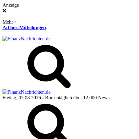
Anzeige
❌
Mehr »
Ad hoc-Mitteilungen
:
Freitag, 07.08.2026
- Börsentäglich über 12.000 News