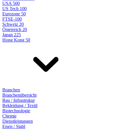
USA 500
US Tech 100
Eurozone 50
FTSE-100
Schweiz 20
Österreich 20
Japan 225
Hong Kong 50
Branchen
Branchenübersicht
Bau / Infrastrukur
Bekleidung / Textil
Biotechnologie
Chemie
Dienstleistungen
Eisen / Stahl