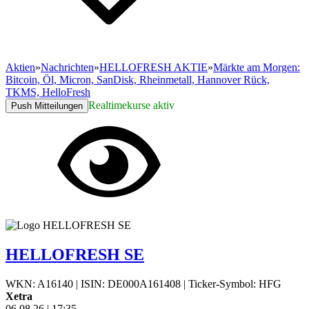
Aktien
»
Nachrichten
»
HELLOFRESH AKTIE
»
Märkte am Morgen:
Bitcoin, Öl, Micron, SanDisk, Rheinmetall, Hannover Rück,
TKMS, HelloFresh
Realtimekurse aktiv
Push Mitteilungen
HELLOFRESH SE
WKN: A16140
|
ISIN: DE000A161408
|
Ticker-Symbol: HFG
Xetra
06.08.26
|
17:35