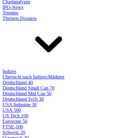
Chartanalysen
IPO-News
Termine
Themen-Dossiers
Indizes
Übersicht nach Indizes/Märkten
Deutschland 40
Deutschland Small Cap 70
Deutschland Mid Cap 50
Deutschland Tech 30
USA Industrie 30
USA 500
US Tech 100
Eurozone 50
FTSE-100
Schweiz 20
Österreich 20