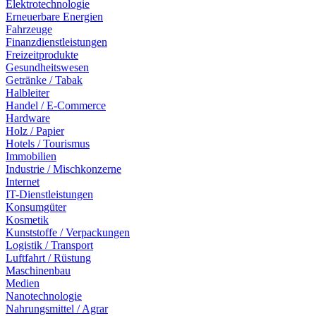
Elektrotechnologie
Erneuerbare Energien
Fahrzeuge
Finanzdienstleistungen
Freizeitprodukte
Gesundheitswesen
Getränke / Tabak
Halbleiter
Handel / E-Commerce
Hardware
Holz / Papier
Hotels / Tourismus
Immobilien
Industrie / Mischkonzerne
Internet
IT-Dienstleistungen
Konsumgüter
Kosmetik
Kunststoffe / Verpackungen
Logistik / Transport
Luftfahrt / Rüstung
Maschinenbau
Medien
Nanotechnologie
Nahrungsmittel / Agrar