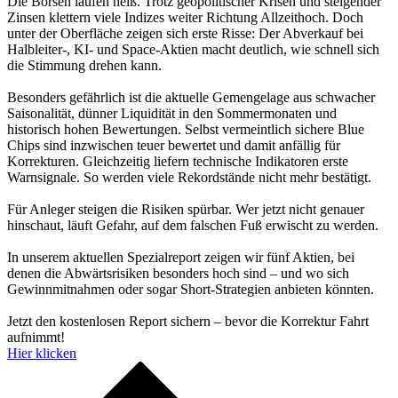
Die Börsen laufen heiß. Trotz geopolitischer Krisen und steigender
Zinsen klettern viele Indizes weiter Richtung Allzeithoch. Doch
unter der Oberfläche zeigen sich erste Risse: Der Abverkauf bei
Halbleiter-, KI- und Space-Aktien macht deutlich, wie schnell sich
die Stimmung drehen kann.
Besonders gefährlich ist die aktuelle Gemengelage aus schwacher
Saisonalität, dünner Liquidität in den Sommermonaten und
historisch hohen Bewertungen. Selbst vermeintlich sichere Blue
Chips sind inzwischen teuer bewertet und damit anfällig für
Korrekturen. Gleichzeitig liefern technische Indikatoren erste
Warnsignale. So werden viele Rekordstände nicht mehr bestätigt.
Für Anleger steigen die Risiken spürbar. Wer jetzt nicht genauer
hinschaut, läuft Gefahr, auf dem falschen Fuß erwischt zu werden.
In unserem aktuellen Spezialreport zeigen wir fünf Aktien, bei
denen die Abwärtsrisiken besonders hoch sind – und wo sich
Gewinnmitnahmen oder sogar Short-Strategien anbieten könnten.
Jetzt den kostenlosen Report sichern – bevor die Korrektur Fahrt
aufnimmt!
Hier klicken