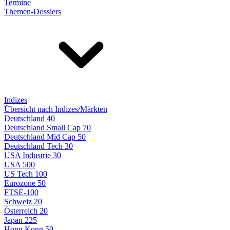
Termine
Themen-Dossiers
Indizes
Übersicht nach Indizes/Märkten
Deutschland 40
Deutschland Small Cap 70
Deutschland Mid Cap 50
Deutschland Tech 30
USA Industrie 30
USA 500
US Tech 100
Eurozone 50
FTSE-100
Schweiz 20
Österreich 20
Japan 225
Hong Kong 50