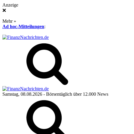
Anzeige
❌
Mehr »
Ad hoc-Mitteilungen
:
Samstag, 08.08.2026
- Börsentäglich über 12.000 News