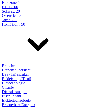
Eurozone 50
FTSE-100
Schweiz 20
Österreich 20
Japan 225
Hong Kong 50
Branchen
Branchenübersicht
Bau / Infrastrukur
Bekleidung / Textil
Biotechnologie
Chemie
Dienstleistungen
Eisen / Stahl
Elektrotechnologie
Erneuerbare Energien