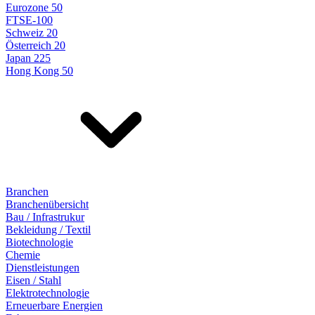
Eurozone 50
FTSE-100
Schweiz 20
Österreich 20
Japan 225
Hong Kong 50
Branchen
Branchenübersicht
Bau / Infrastrukur
Bekleidung / Textil
Biotechnologie
Chemie
Dienstleistungen
Eisen / Stahl
Elektrotechnologie
Erneuerbare Energien