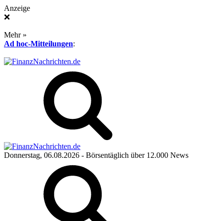
Anzeige
❌
Mehr »
Ad hoc-Mitteilungen
:
Donnerstag, 06.08.2026
- Börsentäglich über 12.000 News