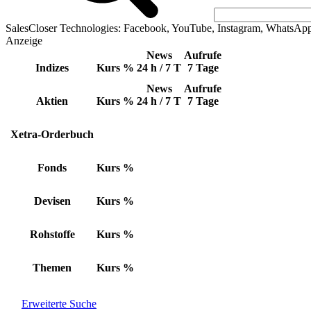
SalesCloser Technologies: Facebook, YouTube, Instagram, WhatsAp
Anzeige
News
Aufrufe
Indizes
Kurs
%
24 h / 7 T
7 Tage
News
Aufrufe
Aktien
Kurs
%
24 h / 7 T
7 Tage
Xetra-Orderbuch
Fonds
Kurs
%
Devisen
Kurs
%
Rohstoffe
Kurs
%
Themen
Kurs
%
Erweiterte Suche