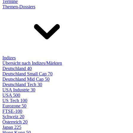
Termine
Themen-Dossiers
Indizes
Übersicht nach Indizes/Märkten
Deutschland 40
Deutschland Small Cap 70
Deutschland Mid Cap 50
Deutschland Tech 30
USA Industrie 30
USA 500
US Tech 100
Eurozone 50
FTSE-100
Schweiz 20
Österreich 20
Japan 225
Hong Kong 50