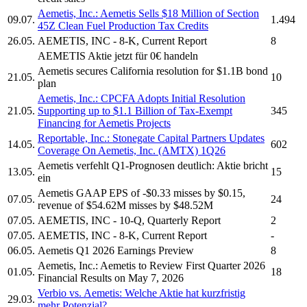
Aemetis, Inc.
:
Aemetis
Sells $18 Million of Section
09.07.
1.494
45Z Clean Fuel Production Tax Credits
26.05.
AEMETIS, INC
- 8-K, Current Report
8
AEMETIS
Aktie jetzt für 0€ handeln
Aemetis
secures California resolution for $1.1B bond
21.05.
10
plan
Aemetis, Inc.
: CPCFA Adopts Initial Resolution
21.05.
Supporting up to $1.1 Billion of Tax-Exempt
345
Financing for
Aemetis
Projects
Reportable, Inc.: Stonegate Capital Partners Updates
14.05.
602
Coverage On
Aemetis, Inc.
(AMTX) 1Q26
Aemetis
verfehlt Q1-Prognosen deutlich: Aktie bricht
13.05.
15
ein
Aemetis
GAAP EPS of -$0.33 misses by $0.15,
07.05.
24
revenue of $54.62M misses by $48.52M
07.05.
AEMETIS, INC
- 10-Q, Quarterly Report
2
07.05.
AEMETIS, INC
- 8-K, Current Report
-
06.05.
Aemetis
Q1 2026 Earnings Preview
8
Aemetis, Inc.
:
Aemetis
to Review First Quarter 2026
01.05.
18
Financial Results on May 7, 2026
Verbio vs.
Aemetis:
Welche Aktie hat kurzfristig
29.03.
mehr Potenzial?