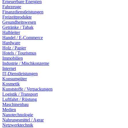
Erneuerbare Energien
Fahrzeuge
Finanzdienstleistungen
Freizeitprodukte
Gesundheitswesen
Getränke / Tabak
Halbleiter
Handel / E-Commerce
Hardware
Holz / Papier
Hotels / Tourismus
Immobilien
Industrie / Mischkonzerne
Internet
IT-Dienstleistungen
Konsumgüter
Kosmetik
Kunststoffe / Verpackungen
Logistik / Transport
Luftfahrt / Rüstung
Maschinenbau
Medien
Nanotechnologie
Nahrungsmittel / Agrar
Netzwerktechnik