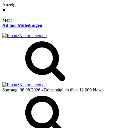
Anzeige
❌
Mehr »
Ad hoc-Mitteilungen
:
Samstag, 08.08.2026
- Börsentäglich über 12.000 News