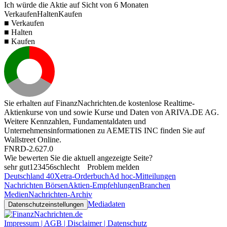
Ich würde die Aktie auf Sicht von 6 Monaten
Verkaufen
Halten
Kaufen
■ Verkaufen
■ Halten
■ Kaufen
Sie erhalten auf FinanzNachrichten.de kostenlose Realtime-
Aktienkurse von
und
sowie Kurse und Daten von
ARIVA.DE AG
.
Weitere Kennzahlen, Fundamentaldaten und
Unternehmensinformationen zu AEMETIS INC finden Sie auf
Wallstreet Online
.
FNRD-2.627.0
Wie bewerten Sie die aktuell angezeigte Seite?
sehr gut
1
2
3
4
5
6
schlecht
Problem melden
Deutschland 40
Xetra-Orderbuch
Ad hoc-Mitteilungen
Nachrichten Börsen
Aktien-Empfehlungen
Branchen
Medien
Nachrichten-Archiv
Mediadaten
Datenschutzeinstellungen
Impressum | AGB | Disclaimer | Datenschutz