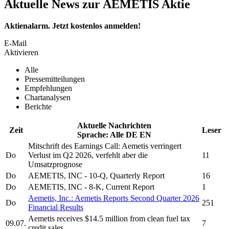
Aktuelle News zur AEMETIS Aktie
Aktienalarm. Jetzt kostenlos anmelden!
E-Mail
Aktivieren
Alle
Pressemitteilungen
Empfehlungen
Chartanalysen
Berichte
Aktuelle Nachrichten
Zeit
Leser
Sprache:
Alle
DE
EN
Mitschrift des Earnings Call:
Aemetis
verringert
Do
Verlust im Q2 2026, verfehlt aber die
11
Umsatzprognose
Do
AEMETIS, INC
- 10-Q, Quarterly Report
16
Do
AEMETIS, INC
- 8-K, Current Report
1
Aemetis, Inc.
:
Aemetis
Reports Second Quarter 2026
Do
251
Financial Results
Aemetis
receives $14.5 million from clean fuel tax
09.07.
7
credit sales