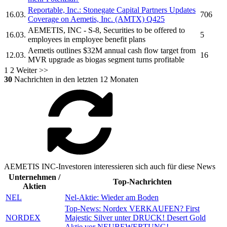
Reportable, Inc.: Stonegate Capital Partners Updates
16.03.
706
Coverage on
Aemetis, Inc.
(AMTX) Q425
AEMETIS, INC
- S-8, Securities to be offered to
16.03.
5
employees in employee benefit plans
Aemetis
outlines $32M annual cash flow target from
12.03.
16
MVR upgrade as biogas segment turns profitable
1
2
Weiter >>
30
Nachrichten in den letzten 12 Monaten
AEMETIS INC-Investoren interessieren sich auch für diese News
Unternehmen /
Top-Nachrichten
Aktien
NEL
Nel-Aktie: Wieder am Boden
Top-News: Nordex VERKAUFEN? First
NORDEX
Majestic Silver unter DRUCK! Desert Gold
Aktie vor NEUBEWERTUNG!