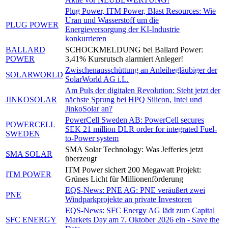
Plug Power, ITM Power, Blast Resources: Wie
Uran und Wasserstoff um die
PLUG POWER
Energieversorgung der KI-Industrie
konkurrieren
BALLARD
SCHOCKMELDUNG bei Ballard Power:
POWER
3,41% Kursrutsch alarmiert Anleger!
Zwischenausschüttung an Anleihegläubiger der
SOLARWORLD
SolarWorld AG i.L.
Am Puls der digitalen Revolution: Steht jetzt der
JINKOSOLAR
nächste Sprung bei HPQ Silicon, Intel und
JinkoSolar an?
PowerCell Sweden AB: PowerCell secures
POWERCELL
SEK 21 million DLR order for integrated Fuel-
SWEDEN
to-Power system
SMA Solar Technology: Was Jefferies jetzt
SMA SOLAR
überzeugt
ITM Power sichert 200 Megawatt Projekt:
ITM POWER
Grünes Licht für Millionenförderung
EQS-News: PNE AG: PNE veräußert zwei
PNE
Windparkprojekte an private Investoren
EQS-News: SFC Energy AG lädt zum Capital
SFC ENERGY
Markets Day am 7. Oktober 2026 ein - Save the