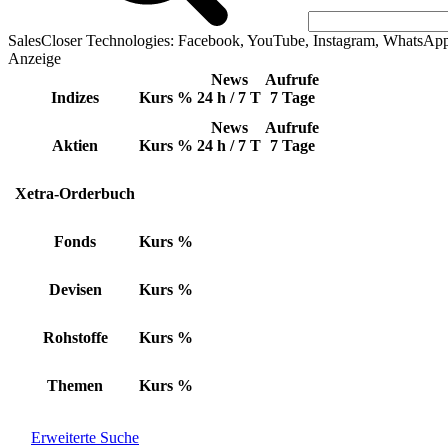
SalesCloser Technologies: Facebook, YouTube, Instagram, WhatsAp
Anzeige
News
Aufrufe
Indizes
Kurs
%
24 h / 7 T
7 Tage
News
Aufrufe
Aktien
Kurs
%
24 h / 7 T
7 Tage
Xetra-Orderbuch
Fonds
Kurs
%
Devisen
Kurs
%
Rohstoffe
Kurs
%
Themen
Kurs
%
Erweiterte Suche