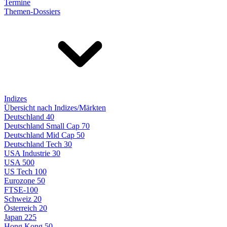
Termine
Themen-Dossiers
Indizes
Übersicht nach Indizes/Märkten
Deutschland 40
Deutschland Small Cap 70
Deutschland Mid Cap 50
Deutschland Tech 30
USA Industrie 30
USA 500
US Tech 100
Eurozone 50
FTSE-100
Schweiz 20
Österreich 20
Japan 225
Hong Kong 50