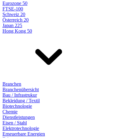
Eurozone 50
FTSE-100
Schweiz 20
Österreich 20
Japan 225
Hong Kong 50
Branchen
Branchenübersicht
Bau / Infrastrukur
Bekleidung / Textil
Biotechnologie
Chemie
Dienstleistungen
Eisen / Stahl
Elektrotechnologie
Erneuerbare Energien