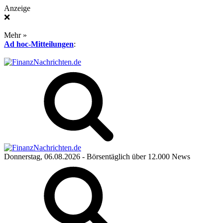
Anzeige
❌
Mehr »
Ad hoc-Mitteilungen
:
Donnerstag, 06.08.2026
- Börsentäglich über 12.000 News