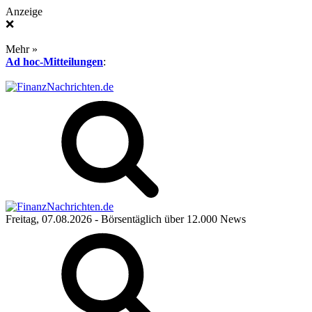
Anzeige
❌
Mehr »
Ad hoc-Mitteilungen
:
Freitag, 07.08.2026
- Börsentäglich über 12.000 News