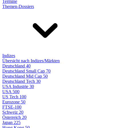
Termine
Themen-Dossiers
Indizes
Übersicht nach Indizes/Märkten
Deutschland 40
Deutschland Small Cap 70
Deutschland Mid Cap 50
Deutschland Tech 30
USA Industrie 30
USA 500
US Tech 100
Eurozone 50
FTSE-100
Schweiz 20
Österreich 20
Japan 225
Hong Kong 50