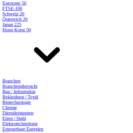
Eurozone 50
FTSE-100
Schweiz 20
Österreich 20
Japan 225
Hong Kong 50
Branchen
Branchenübersicht
Bau / Infrastrukur
Bekleidung / Textil
Biotechnologie
Chemie
Dienstleistungen
Eisen / Stahl
Elektrotechnologie
Erneuerbare Energien