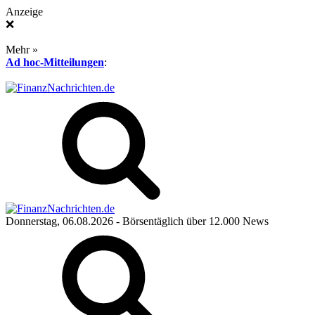
Anzeige
❌
Mehr »
Ad hoc-Mitteilungen
:
Donnerstag, 06.08.2026
- Börsentäglich über 12.000 News