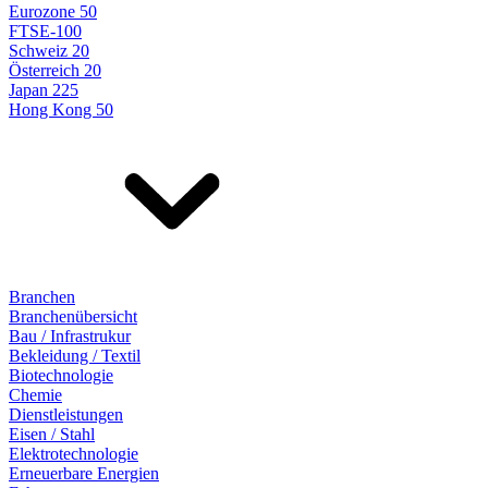
Eurozone 50
FTSE-100
Schweiz 20
Österreich 20
Japan 225
Hong Kong 50
Branchen
Branchenübersicht
Bau / Infrastrukur
Bekleidung / Textil
Biotechnologie
Chemie
Dienstleistungen
Eisen / Stahl
Elektrotechnologie
Erneuerbare Energien