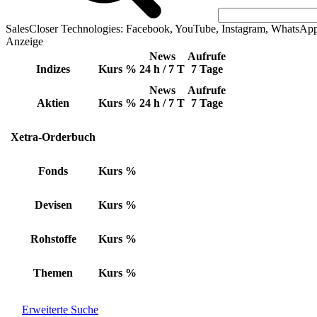
SalesCloser Technologies: Facebook, YouTube, Instagram, WhatsAp
Anzeige
News
Aufrufe
Indizes
Kurs
%
24 h / 7 T
7 Tage
News
Aufrufe
Aktien
Kurs
%
24 h / 7 T
7 Tage
Xetra-Orderbuch
Fonds
Kurs
%
Devisen
Kurs
%
Rohstoffe
Kurs
%
Themen
Kurs
%
Erweiterte Suche