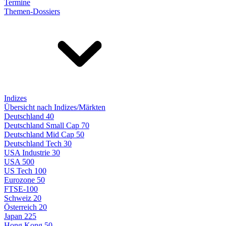
Termine
Themen-Dossiers
Indizes
Übersicht nach Indizes/Märkten
Deutschland 40
Deutschland Small Cap 70
Deutschland Mid Cap 50
Deutschland Tech 30
USA Industrie 30
USA 500
US Tech 100
Eurozone 50
FTSE-100
Schweiz 20
Österreich 20
Japan 225
Hong Kong 50