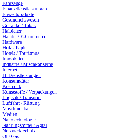
Fahrzeuge
Finanzdienstleistungen
Freizeitprodukte
Gesundheitswesen
Getränke / Tabak
Halbleiter
Handel / E-Commerce
Hardware
Holz / Papier
Hotels / Tourismus
Immobilien
Industrie / Mischkonzerne
Internet
IT-Dienstleistungen
Konsumgüter
Kosmetik
Kunststoffe / Verpackungen
Logistik / Transport
Luftfahrt / Rüstung
Maschinenbau
Medien
Nanotechnologie
Nahrungsmittel / Agrar
Netzwerktechnik
Öl / Gas