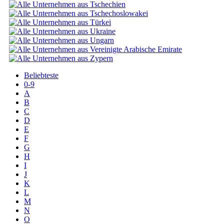
Beliebteste
0-9
A
B
C
D
E
F
G
H
I
J
K
L
M
N
O