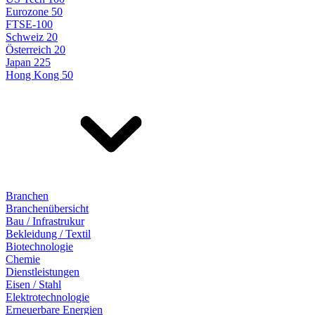
Eurozone 50
FTSE-100
Schweiz 20
Österreich 20
Japan 225
Hong Kong 50
Branchen
Branchenübersicht
Bau / Infrastrukur
Bekleidung / Textil
Biotechnologie
Chemie
Dienstleistungen
Eisen / Stahl
Elektrotechnologie
Erneuerbare Energien