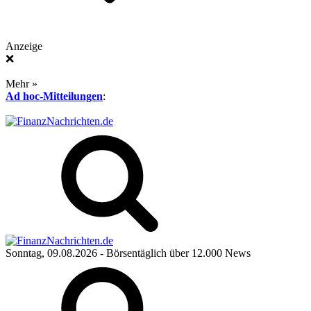
Anzeige
❌
Mehr »
Ad hoc-Mitteilungen
:
Sonntag, 09.08.2026
- Börsentäglich über 12.000 News