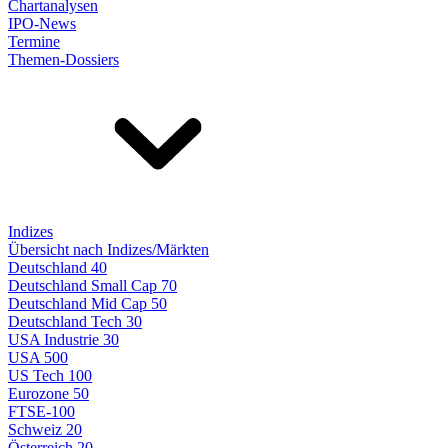
Chartanalysen
IPO-News
Termine
Themen-Dossiers
Indizes
Übersicht nach Indizes/Märkten
Deutschland 40
Deutschland Small Cap 70
Deutschland Mid Cap 50
Deutschland Tech 30
USA Industrie 30
USA 500
US Tech 100
Eurozone 50
FTSE-100
Schweiz 20
Österreich 20