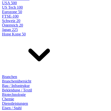
USA 500
US Tech 100
Eurozone 50
FTSE-100
Schweiz 20
Österreich 20
Japan 225
Hong Kong 50
Branchen
Branchenübersicht
Bau / Infrastrukur
Bekleidung / Textil
Biotechnologie
Chemie
Dienstleistungen
Eisen / Stahl