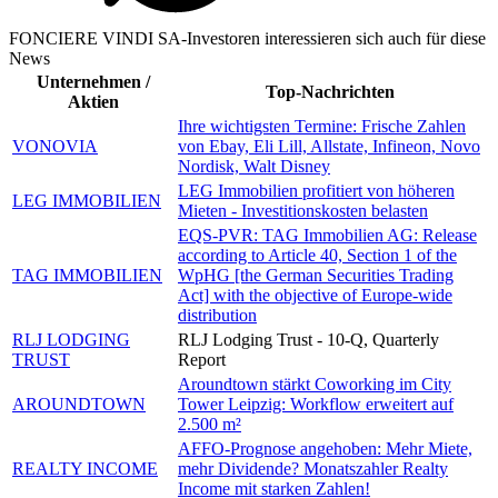
FONCIERE VINDI SA-Investoren interessieren sich auch für diese
News
Unternehmen /
Top-Nachrichten
Aktien
Ihre wichtigsten Termine: Frische Zahlen
VONOVIA
von Ebay, Eli Lill, Allstate, Infineon, Novo
Nordisk, Walt Disney
LEG Immobilien profitiert von höheren
LEG IMMOBILIEN
Mieten - Investitionskosten belasten
EQS-PVR: TAG Immobilien AG: Release
according to Article 40, Section 1 of the
TAG IMMOBILIEN
WpHG [the German Securities Trading
Act] with the objective of Europe-wide
distribution
RLJ LODGING
RLJ Lodging Trust - 10-Q, Quarterly
TRUST
Report
Aroundtown stärkt Coworking im City
AROUNDTOWN
Tower Leipzig: Workflow erweitert auf
2.500 m²
AFFO-Prognose angehoben: Mehr Miete,
REALTY INCOME
mehr Dividende? Monatszahler Realty
Income mit starken Zahlen!