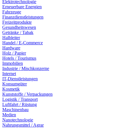
Elektrotechnologie
Erneuerbare Energien
Fahrzeuge
Finanzdienstleistungen
Freizeitprodukte
Gesundheitswesen
Getränke / Tabak
Halbleiter
Handel / E-Commerce
Hardware
Holz / Papier
Hotels / Tourismus
Immobilien
Industrie / Mischkonzerne
Internet
IT-Dienstleistungen
Konsumgüter
Kosmetik
Kunststoffe / Verpackungen
Logistik / Transport
Luftfahrt / Rüstung
Maschinenbau
Medien
Nanotechnologie
Nahrungsmittel / Agrar