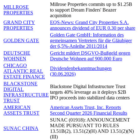
Millrose Properties commits up to $1.25B
MILLROSE
to support Dream Finders' Beazer
PROPERTIES
acquisition
GRAND CITY
EQS-News: Grand City Properties S.A.
PROPERTIES
announces dividend of EUR 0.30 per share
Golden Gate GmbH: Information des
GOLDEN GATE
gemeinsamen Vertreters für die Gläubiger
der 6,5%-Anleihe 2011/2014
DEUTSCHE
Gericht mildert DSGVO-Bußgeld gegen
WOHNEN
Deutsche Wohnen auf 900.000 Euro
CHICAGO
Dividendenbekanntmachungen
ATLANTIC REAL
(30.06.2026)
ESTATE FINANCE
BLACKSTONE
Blackstone Digital Infrastructure Trust
DIGITAL
targets 40% leverage as it deploys $2B
INFRASTRUCTURE
IPO proceeds into stabilized data centers
TRUST
AMERICAN
American Assets Trust, Inc. Reports
ASSETS TRUST
Second Quarter 2026 Financial Results
SUNAC (01918): ANNOUNCEMENT
MADE PURSUANT TO RULES
SUNAC CHINA
13.51B(2), 13.51(2)(H) AND 13.51(2)(N)
(III)