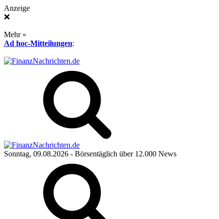
Anzeige
❌
Mehr »
Ad hoc-Mitteilungen
:
Sonntag, 09.08.2026
- Börsentäglich über 12.000 News