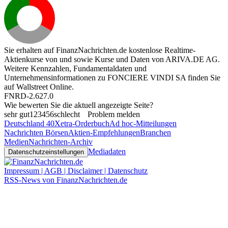
Sie erhalten auf FinanzNachrichten.de kostenlose Realtime-
Aktienkurse von
und
sowie Kurse und Daten von
ARIVA.DE AG
.
Weitere Kennzahlen, Fundamentaldaten und
Unternehmensinformationen zu FONCIERE VINDI SA finden Sie
auf
Wallstreet Online
.
FNRD-2.627.0
Wie bewerten Sie die aktuell angezeigte Seite?
sehr gut
1
2
3
4
5
6
schlecht
Problem melden
Deutschland 40
Xetra-Orderbuch
Ad hoc-Mitteilungen
Nachrichten Börsen
Aktien-Empfehlungen
Branchen
Medien
Nachrichten-Archiv
Mediadaten
Datenschutzeinstellungen
Impressum | AGB | Disclaimer | Datenschutz
RSS-News von FinanzNachrichten.de