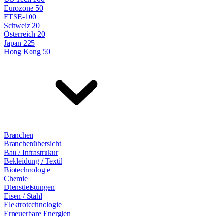
Eurozone 50
FTSE-100
Schweiz 20
Österreich 20
Japan 225
Hong Kong 50
Branchen
Branchenübersicht
Bau / Infrastrukur
Bekleidung / Textil
Biotechnologie
Chemie
Dienstleistungen
Eisen / Stahl
Elektrotechnologie
Erneuerbare Energien