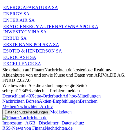
ENERGOAPARATURA SA
ENERGY SA
ENTER AIR SA
ERATO ENERGY ALTERNATYWNA SPOLKA
INWESTYCYJNA SA
ERBUD SA
ERSTE BANK POLSKA SA
ESOTIQ & HENDERSON SA
EUROCASH SA
EXCELLENCE SA
Sie erhalten auf FinanzNachrichten.de kostenlose Realtime-
Aktienkurse von
und
sowie Kurse und Daten von
ARIVA.DE AG
.
FNRD-2.627.0
Wie bewerten Sie die aktuell angezeigte Seite?
sehr gut
1
2
3
4
5
6
schlecht
Problem melden
Deutschland 40
Xetra-Orderbuch
Ad hoc-Mitteilungen
Nachrichten Börsen
Aktien-Empfehlungen
Branchen
Medien
Nachrichten-Archiv
Mediadaten
Datenschutzeinstellungen
Impressum | AGB | Disclaimer | Datenschutz
RSS-News von FinanzNachrichten.de