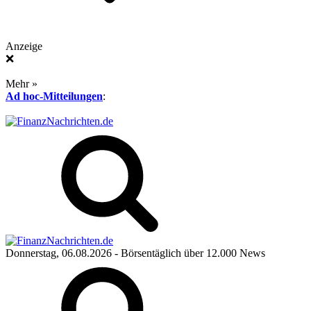
Anzeige
❌
Mehr »
Ad hoc-Mitteilungen
:
Donnerstag, 06.08.2026
- Börsentäglich über 12.000 News