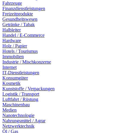
Fahrzeuge
Finanzdienstleistungen
Freizeitprodukte
Gesundheitswesen
Getränke / Tabak
Halbleiter
Handel / E-Commerce
Hardware
Holz / Papier
Hotels / Tourismus
Immobilien
Industrie / Mischkonzerne
Internet
IT-Dienstleistungen
Konsumgüter
Kosmetik
Kunststoffe / Verpackungen
Logistik / Transport
Luftfahrt / Rüstung
Maschinenbau
Medien
Nanotechnologie
Nahrungsmittel / Agrar
Netzwerktechnik
Öl / Gas