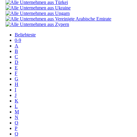
Beliebteste
0-9
A
B
C
D
E
F
G
H
I
J
K
L
M
N
O
P
Q